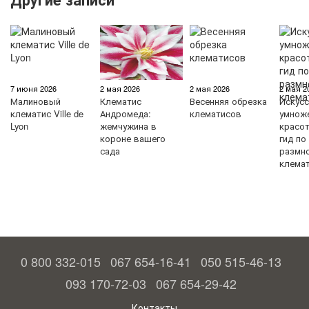
7 июня 2026
2 мая 2026
2 мая 2026
2 мая 2
Малиновый
Клематис
Весенняя обрезка
Искус
клематис Ville de
Андромеда:
клематисов
умнож
Lyon
жемчужина в
красо
короне вашего
гид по
сада
размн
клема
0 800 332-015
067 654-16-41
050 515-46-13
093 170-72-03
067 654-29-42
Контакты