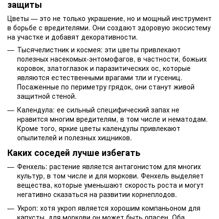
защиты
Цветы — это не только украшение, но и мощный инструмент
в борьбе с вредителями. Они создают здоровую экосистему
на участке и добавят декоративности.
Тысячелистник и космея: эти цветы привлекают
полезных насекомых-энтомофагов, в частности, божьих
коровок, златоглазок и паразитических ос, которые
являются естественными врагами тли и гусениц.
Посаженные по периметру грядок, они станут живой
защитной стеной.
Календула: ее сильный специфический запах не
нравится многим вредителям, в том числе и нематодам.
Кроме того, яркие цветы календулы привлекают
опылителей и полезных хищников.
Каких соседей лучше избегать
Фенхель: растение является антагонистом для многих
культур, в том числе и для моркови. Фенхель выделяет
вещества, которые уменьшают скорость роста и могут
негативно сказаться на развитии корнеплодов.
Укроп: хотя укроп является хорошим компаньоном для
капусты, для моркови он может быть опасен. Оба