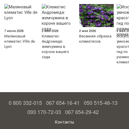
7 июня 2026
2 мая 2026
2 мая 2026
2 мая 2
Малиновый
Клематис
Весенняя обрезка
Искус
клематис Ville de
Андромеда:
клематисов
умнож
Lyon
жемчужина в
красо
короне вашего
гид по
сада
размн
клема
0 800 332-015
067 654-16-41
050 515-46-13
093 170-72-03
067 654-29-42
Контакты