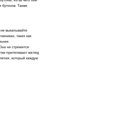
утоны, из-за чего они
 бутонов. Также
а не выкапывайте
омниках, таких как
льнее.
 Она не стремится
тки притягивают взгляд
илетия, который каждую