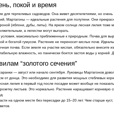
ень, покой и время
е для терпеливых садоводов. Она живет десятилетиями, но очень 
лий, Мартагоны — идеальные растения для полутени. Они прекрасн
роной (яблони, дубы, липы). На ярком солнце лесная лилия тоже мо
лжительным, а лепестки могут выгорать.
 условия, максимально приближенные к природным. Почва для вы
ой и богатой гумусом. Растение не переносит кислых почв. Идеал
ная почва. Если земля на участке кислая, обязательно внесите и
табильную влажность, но панически боится застоя воды у корней. 
вилам “золотого сечения”
аранки — август или начало сентября. Луковицы Мартагонов дово
 см от донца. Это необходимо для развития мощных стеблевых кор
сная лилия в первый год после посадки может вообще не показать
розетку листьев. Это нормально. Растение наращивает корневую 
од.
асти на одном месте без пересадки до 15–20 лет. Чем старше куст
ветов.