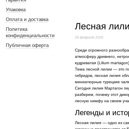
Упаковка
Оплата и доставка
Лесная лили
Политика
конфиденциальности
28 февраля 2026
Публичная оферта
Среди огромного разнообраз
атмосферу древнего, нетрон
кудреватая (Lilium martago
Тема лесной лилии — это по
гибридов, лесная лилия об
миниатюрные турецкие чалм
Сегодня лилия Мартагон пе
разберем, почему этот дико
лесную нимфу на своем уча
Легенды и исто
Лесная лилия — одно из са