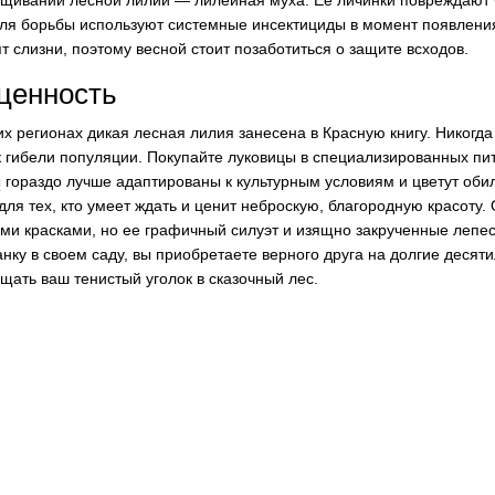
щивании лесной лилии — лилейная муха. Ее личинки повреждают б
Для борьбы используют системные инсектициды в момент появления
 слизни, поэтому весной стоит позаботиться о защите всходов.
ценность
их регионах дикая лесная лилия занесена в Красную книгу. Никогд
 к гибели популяции. Покупайте луковицы в специализированных пит
ы
гораздо лучше адаптированы к культурным условиям и цветут оби
для тех, кто умеет ждать и ценит неброскую, благородную красоту.
ими красками, но ее графичный силуэт и изящно закрученные лепес
анку в своем саду, вы приобретаете верного друга на долгие десят
щать ваш тенистый уголок в сказочный лес.