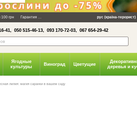
×
 100 грн
Гарантия
Упаковка
Оплата и доставка
рус (країна-терорист)
Политика конфид
16-41,
050 515-46-13,
093 170-72-03,
067 654-29-42
волити
Ягодные
Декоратив
Виноград
Цветущие
культуры
деревья и к
есная лилия: магия саранки в вашем саду