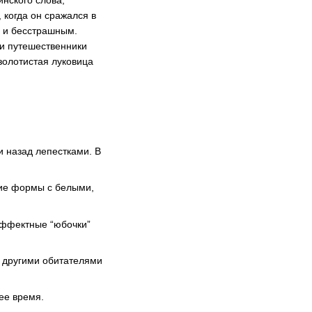
инского слова,
 когда он сражался в
м и бесстрашным.
 и путешественники
золотистая луковица
и назад лепестками. В
кие формы с белыми,
 эффектные “юбочки”
д другими обитателями
ее время.