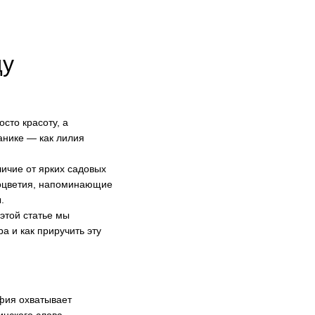
ду
сто красоту, а
танике — как лилия
личие от ярких садовых
соцветия, напоминающие
.
этой статье мы
а и как приручить эту
фия охватывает