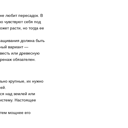
не любит пересадок. В
о чувствуют себя под
жет расти, но тогда ее
ращивания должна быть
ьный вариант —
звесть или древесную
Дренаж обязателен.
льно крупные, их нужно
ней.
ся над землей или
систему. Настоящее
, тем мощнее его