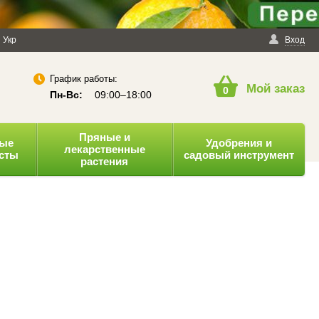
енциальности
Укр
Публичная оферта
Вход
График работы:
Мой заказ
0
Пн-Вс:
09:00–18:00
Пряные и
ные
Удобрения и
лекарственные
усты
садовый инструмент
растения