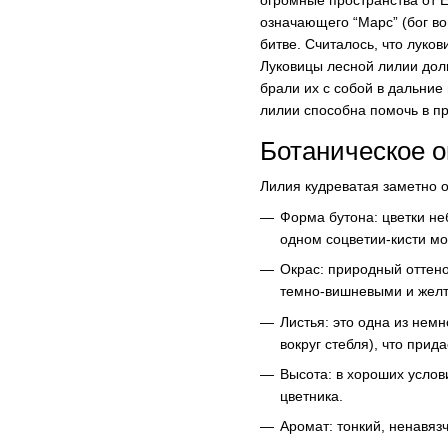
огромные пространства от Е
означающего “Марс” (бог во
битве. Считалось, что луко
Луковицы лесной лилии дол
брали их с собой в дальние
лилии способна помочь в п
Ботаническое о
Лилия кудреватая заметно о
Форма бутона: цветки не
одном соцветии-кисти мож
Окрас: природный оттен
темно-вишневыми и желт
Листья: это одна из нем
вокруг стебля), что при
Высота: в хороших услов
цветника.
Аромат: тонкий, ненавяз