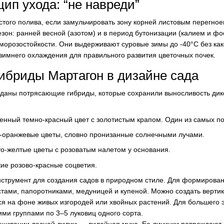
ип ухода: “не навреди”
стого полива, если замульчировать зону корней листовым перегно
езон: ранней весной (азотом) и в период бутонизации (калием и ф
орозостойкости. Они выдерживают суровые зимы до -40°C без как
зимнего охлаждения для правильного развития цветочных почек.
ибриды Мартагон в дизайне сада
зданы потрясающие гибриды, которые сохранили выносливость дик
енный темно-красный цвет с золотистым крапом. Один из самых п
о-оранжевые цветы, словно пронизанные солнечными лучами.
то-желтые цветы с розоватым налетом у основания.
кие розово-красные соцветия.
трумент для создания садов в природном стиле. Для формирован
стами, папоротниками, медуницей и купеной. Можно создать верти
ся на фоне живых изгородей или хвойных растений. Для большего 
ми группами по 3–5 луковиц одного сорта.