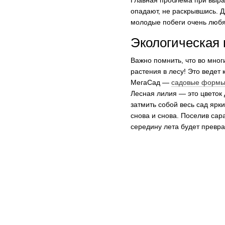
Главная проблема при выра
опадают, не раскрывшись. 
молодые побеги очень любят
Экологическая 
Важно помнить, что во мног
растения в лесу! Это ведет
МегаСад —
садовые форм
Лесная лилия — это цветок 
затмить собой весь сад ярк
снова и снова. Поселив сар
середину лета будет превра