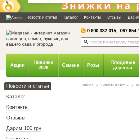
Дозвольте сайту megasad.net
відправляти вам сповіщення на
Новости и статьи
Каталог
Контакты
Отзывы
Дарим
робочий стіл.
0 800 332-015,
067 654-
Заборонити
Доз
Powered by SendPulse
Новинки
Плодовые
Акции
Семена
Розы
2026
деревья
Новости и статьи
Главная
Новости и статьи
Л
Каталог
Контакты
Отзывы
Дарим 100 грн
Гарантия