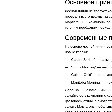
Основной принц
Лесная лилия не требует ча
проводят всего дважды за с
Мартагоны — чемпионы по м
того, им необходим период 
Современные г
На основе лесной лилии со
новые краски:
"Claude Shride" — насыщ
"Sunny Morning" — желт
"Guinea Gold" — золотис
"Manitoba Morning" — яр
Саранка — незаменимый инс
сажайте ее в компании с хо
цветоносы отлично смотрят
сажать Мартагоны небольши