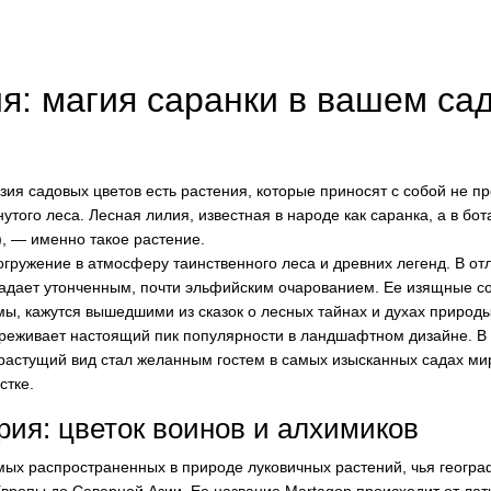
я: магия саранки в вашем са
ия садовых цветов есть растения, которые приносят с собой не про
утого леса. Лесная лилия, известная в народе как саранка, а в бо
n), — именно такое растение.
гружение в атмосферу таинственного леса и древних легенд. В от
ладает утонченным, почти эльфийским очарованием. Ее изящные 
ы, кажутся вышедшими из сказок о лесных тайнах и духах природы
реживает настоящий пик популярности в ландшафтном дизайне. В 
растущий вид стал желанным гостем в самых изысканных садах мир
стке.
рия: цветок воинов и алхимиков
мых распространенных в природе луковичных растений, чья геогра