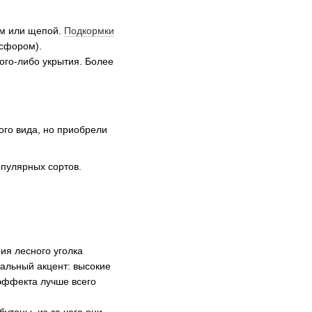
ем или щепой.
Подкормки
осфором).
ого-либо укрытия. Более
ого вида, но приобрели
опулярных сортов.
ия лесного уголка
кальный акцент: высокие
эффекта лучше всего