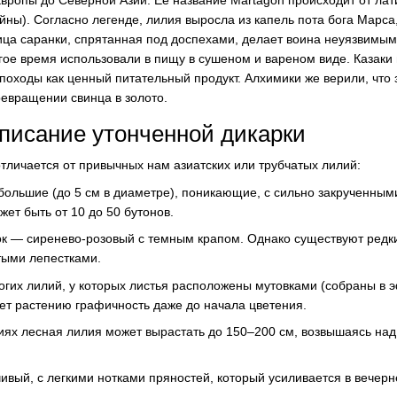
вропы до Северной Азии. Ее название Martagon происходит от лат
йны). Согласно легенде, лилия выросла из капель пота бога Марса,
вица саранки, спрятанная под доспехами, делает воина неуязвимы
гое время использовали в пищу в сушеном и вареном виде. Казаки
 походы как ценный питательный продукт. Алхимики же верили, что 
ревращении свинца в золото.
писание утонченной дикарки
тличается от привычных нам азиатских или трубчатых лилий:
большие (до 5 см в диаметре), поникающие, с сильно закрученным
ет быть от 10 до 50 бутонов.
ок — сиренево-розовый с темным крапом. Однако существуют ред
ыми лепестками.
ногих лилий, у которых листья расположены мутовками (собраны в
дает растению графичность даже до начала цветения.
иях лесная лилия может вырастать до 150–200 см, возвышаясь на
чивый, с легкими нотками пряностей, который усиливается в вечерн