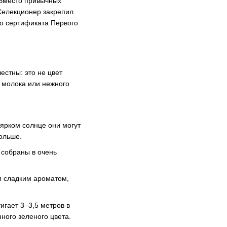
 Вместо привычных
 Селекционер закрепил
го сертификата Первого
естны: это не цвет
о молока или нежного
ярком солнце они могут
дольше.
 собраны в очень
и сладким ароматом,
игает 3–3,5 метров в
ного зеленого цвета.