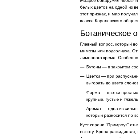
Маарсе обнаружил необычну
белых цветов на одной из 
этот признак, и мир получи
класса Королевского общест
Ботаническое о
Главный вопрос, который во
мимозы или подсолнуха. Отт
лимонного крема. Особенно
Бутоны — в закрытом со
Цветки — при распускани
выгорать до цвета слоно
Форма — цветки простые 
крупные, густые и тяжел
Аромат — одна из сильны
который разносится по в
Куст сирени "Примроуз" отн
высоту. Крона раскидистая,