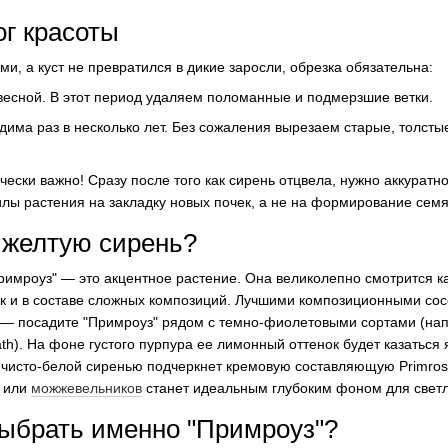
г красоты
и, а куст не превратился в дикие заросли, обрезка обязательна:
весной. В этот период удаляем поломанные и подмерзшие ветки.
а раз в несколько лет. Без сожаления вырезаем старые, толстые
ески важно! Сразу после того как сирень отцвела, нужно аккуратно
илы растения на закладку новых почек, а не на формирование семя
 желтую сирень?
имроуз" — это акцентное растение. Она великолепно смотрится ка
ак и в составе сложных композиций. Лучшими композиционными сос
 — посадите "Примроуз" рядом с темно-фиолетовыми сортами (нап
th). На фоне густого пурпура ее лимонный оттенок будет казаться 
 чисто-белой сиренью подчеркнет кремовую составляющую Primros
й или
можжевельников
станет идеальным глубоким фоном для светло
выбрать именно "Примроуз"?