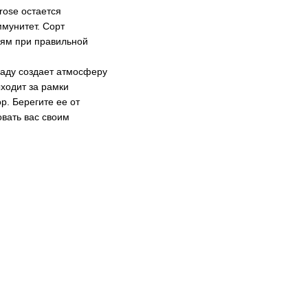
rose остается
ммунитет. Сорт
лям при правильной
 саду создает атмосферу
ыходит за рамки
р. Берегите ее от
овать вас своим