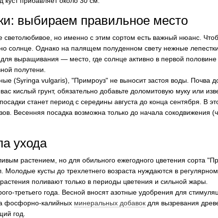
д куст прибавляет около 30 см.
ки: выбираем правильное место
 светолюбивое, но именно с этим сортом есть важный нюанс. Чтоб
жно солнце. Однако на палящем полуденном свету нежные лепестк
для выращивания — место, где солнце активно в первой половине д
вной полутени.
ные (Syringa vulgaris), "Примроуз" не выносит застоя воды. Почва
вас кислый грунт, обязательно добавьте доломитовую муку или изве
осадки станет период с середины августа до конца сентября. В э
зов. Весенняя посадка возможна только до начала сокодвижения (
ла ухода
ивым растением, но для обильного ежегодного цветения сорта "Пр
. Молодые кусты до трехлетнего возраста нуждаются в регулярном
 растения поливают только в периоды цветения и сильной жары.
ого-третьего года. Весной вносят азотные удобрения для стимуля
ра фосфорно-калийных
минеральных добавок
для вызревания древе
щий год.