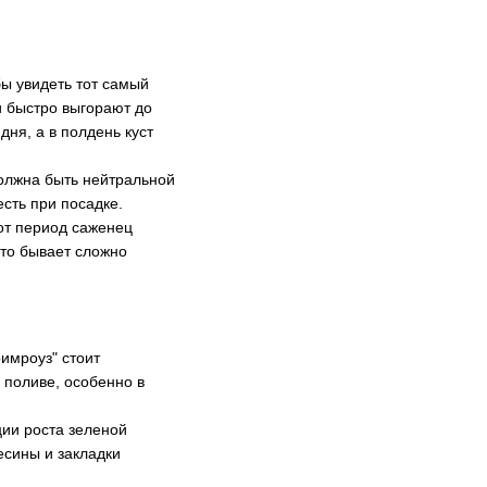
ы увидеть тот самый
и быстро выгорают до
ня, а в полдень куст
 должна быть нейтральной
сть при посадке.
тот период саженец
что бывает сложно
имроуз" стоит
 поливе, особенно в
ции роста зеленой
сины и закладки