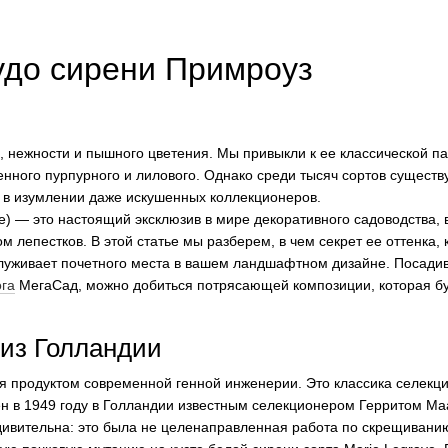
удо сирени Примроуз
 нежности и пышного цветения. Мы привыкли к ее классической па
нного пурпурного и лилового. Однако среди тысяч сортов существ
я в изумлении даже искушенных коллекционеров.
e) — это настоящий эксклюзив в мире декоративного садоводства, 
 лепестков. В этой статье мы разберем, в чем секрет ее оттенка, 
служивает почетного места в вашем ландшафтном дизайне. Посадив
ога
МегаСад, можно добиться потрясающей композиции, которая бу
 из Голландии
ся продуктом современной генной инженерии. Это классика селекц
н в 1949 году в Голландии известным селекционером Герритом Ма
дивительна: это была не целенаправленная работа по скрещиванию