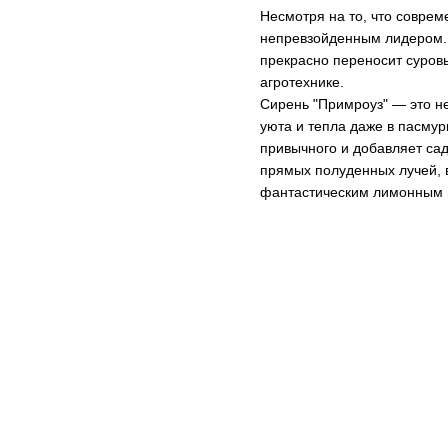
Несмотря на то, что соврем
непревзойденным лидером. Е
прекрасно переносит суровы
агротехнике.
Сирень "Примроуз" — это не
уюта и тепла даже в пасмур
привычного и добавляет сад
прямых полуденных лучей, в
фантастическим лимонным 