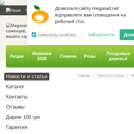
Дозвольте сайту megasad.net
Новости и статьи
Каталог
Контакты
Отзывы
Дарим
відправляти вам сповіщення на
робочий стіл.
0 800 332-015,
067 654-
Заборонити
Доз
Powered by SendPulse
Новинки
Плодовые
Акции
Семена
Розы
2026
деревья
Новости и статьи
Главная
Новости и статьи
Л
Каталог
Контакты
Отзывы
Дарим 100 грн
Гарантия