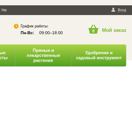
енциальности
Укр
Публичная оферта
Вход
График работы:
Мой заказ
0
Пн-Вс:
09:00–18:00
Пряные и
ные
Удобрения и
лекарственные
усты
садовый инструмент
растения