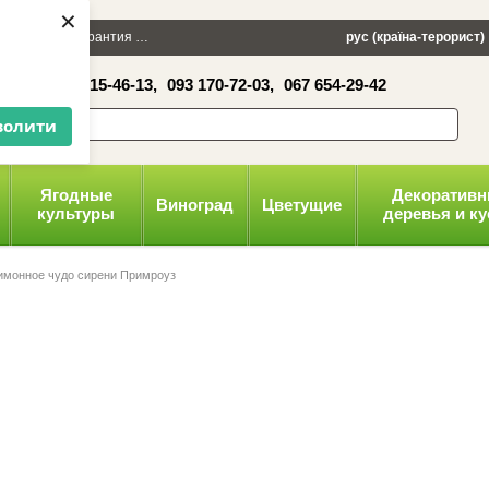
×
 100 грн
Гарантия
Упаковка
Оплата и доставка
рус (країна-терорист)
Политика конфид
16-41,
050 515-46-13,
093 170-72-03,
067 654-29-42
волити
Ягодные
Декоратив
Виноград
Цветущие
культуры
деревья и к
имонное чудо сирени Примроуз