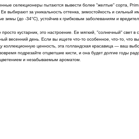
енные селекционеры пытаются вывести более "желтые" сорта, Prim
е выбирают за уникальность оттенка, зимостойкость и сильный и
е зимы (до -34°C), устойчив к грибковым заболеваниям и вредите
 просто кустарник, это настроение. Ее мягкий, "солнечный" свет в
ный весенний день. Если вы ищете что-то особенное, что-то, что в
у коллекционную ценность, эта голландская красавица — ваш выбо
овремя подрезайте отцветшие кисти, и она будет долгие годы рад
цветением и незабываемым ароматом.