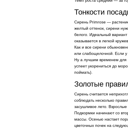
Темп роста средний — за го
Тонкости посад
Сирень Primrose — растение
желтый оттенок, сирени ну
белого. Идеальный вариант 
оказывается в легкой круже
Как и все сирени обыкновен
или слабощелочной. Если у 
Ну а лучшим временем для п
успеет укорениться до моро
поймать).
Золотые прави
Сирень считается неприхотл
соблюдать несколько правил
засушливое лето. Взрослые
Подкормки начинают со втор
массы. Осенью настает по
цветочных почек на следую