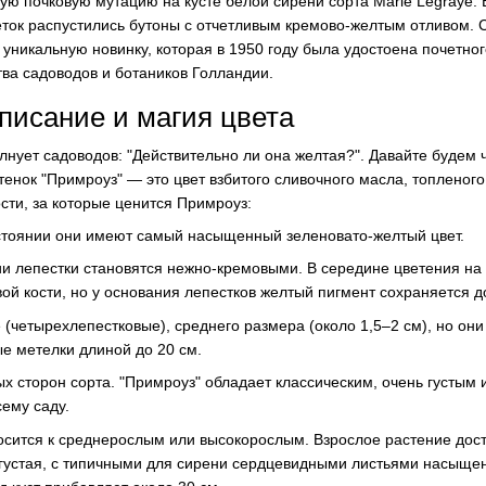
ю почковую мутацию на кусте белой сирени сорта Marie Legraye.
веток распустились бутоны с отчетливым кремово-желтым отливом.
л уникальную новинку, которая в 1950 году была удостоена почетно
ва садоводов и ботаников Голландии.
писание и магия цвета
лнует садоводов: "Действительно ли она желтая?". Давайте будем ч
енок "Примроуз" — это цвет взбитого сливочного масла, топленог
сти, за которые ценится Примроуз:
стоянии они имеют самый насыщенный зеленовато-желтый цвет.
и лепестки становятся нежно-кремовыми. В середине цветения на 
вой кости, но у основания лепестков желтый пигмент сохраняется 
(четырехлепестковые), среднего размера (около 1,5–2 см), но они
ые метелки длиной до 20 см.
х сторон сорта. "Примроуз" обладает классическим, очень густым 
сему саду.
осится к среднерослым или высокорослым. Взрослое растение дост
 густая, с типичными для сирени сердцевидными листьями насыщен