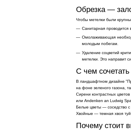
Обрезка — зало
Чтобы метелки были крупным
Санитарная проводится 
Омолаживающая необходим
молодым побегам.
Удаление соцветий критич
метелки. Это направит с
С чем сочетать
В ландшафтном дизайне "Пр
на фоне зеленого газона, т
Сирени контрастных цветов
или Andenken an Ludwig Spa
Белые цветы — соседство с
Хвойные — темная хвоя ту
Почему стоит 