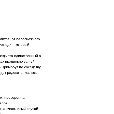
литре: от белоснежного
ует один, который
ведь это единственный в
как правильно за ней
 Примроуз по соседству
дет радовать глаз всю
ии, проверенная
арсе.
, а счастливый случай.