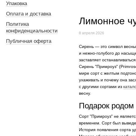
Упаковка
Оплата и доставка
Лимонное ч
Политика
конфиденциальности
8 апреля 2026
Публичная оферта
Сирень — это символ весны,
и нежно-голубого до насыще
заставляет останавливатьс
Сирень "Примроуз" (Primros
мире сорт с желтым подтоном
ухаживать и почему она за
с другими сортами из
катал
весну.
Подарок родом
Сорт "Примроуз" не являет
временем. Сорт был выведе
История появления сорта у