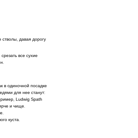
 стволы, давая дорогу
 срезать все сухие
н.
к в одиночной посадке
едями для нее станут:
ример, Ludwig Spath
ярче и чище.
e.
го куста.