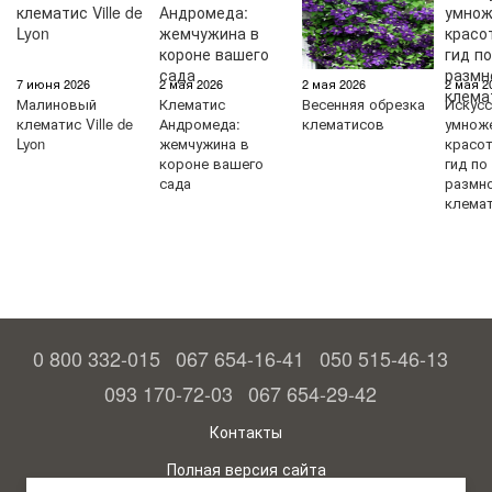
7 июня 2026
2 мая 2026
2 мая 2026
2 мая 2
Малиновый
Клематис
Весенняя обрезка
Искус
клематис Ville de
Андромеда:
клематисов
умнож
Lyon
жемчужина в
красо
короне вашего
гид по
сада
размн
клема
0 800 332-015
067 654-16-41
050 515-46-13
093 170-72-03
067 654-29-42
Контакты
Полная версия сайта