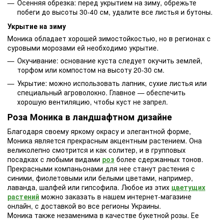
Осенняя обрезка: перед укрытием на зиму, обрежьте
побеги до высоты 30-40 см, удалите все листья и бутоны.
Укрытие на зиму
Моника обладает хорошей зимостойкостью, но в регионах с
суровыми морозами ей необходимо укрытие.
Окучивание: основание куста следует окучить землей,
торфом или компостом на высоту 20-30 см.
Укрытие: можно использовать лапник, сухие листья или
специальный агроволокно. Главное — обеспечить
хорошую вентиляцию, чтобы куст не запрел.
Роза Моника в ландшафтном дизайне
Благодаря своему яркому окрасу и элегантной форме,
Моника является прекрасным акцентным растением. Она
великолепно смотрится и как солитер, и в групповых
посадках с любыми видами
роз
более сдержанных тонов.
Прекрасными компаньонами для нее станут растения с
синими, фиолетовыми или белыми цветами, например,
лаванда, шалфей или гипсофила. Любое из этих
цветущих
растений
можно заказать в нашем интернет-магазине
онлайн, с доставкой во все регионы Украины.
Моника также незаменима в качестве букетной розы. Ее