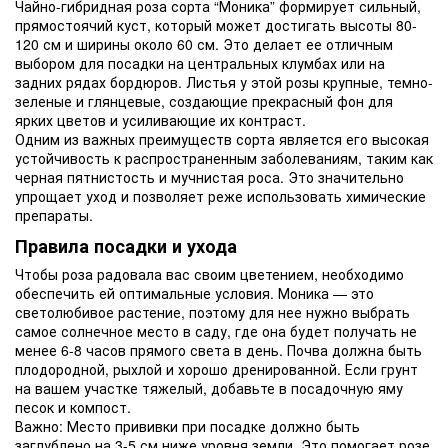
Чайно-гибридная роза сорта “Моника” формирует сильный,
прямостоячий куст, который может достигать высоты 80-
120 см и ширины около 60 см. Это делает ее отличным
выбором для посадки на центральных клумбах или на
задних рядах бордюров. Листья у этой розы крупные, темно-
зеленые и глянцевые, создающие прекрасный фон для
ярких цветов и усиливающие их контраст.
Одним из важных преимуществ сорта является его высокая
устойчивость к распространенным заболеваниям, таким как
черная пятнистость и мучнистая роса. Это значительно
упрощает уход и позволяет реже использовать химические
препараты.
Правила посадки и ухода
Чтобы роза радовала вас своим цветением, необходимо
обеспечить ей оптимальные условия. Моника — это
светолюбивое растение, поэтому для нее нужно выбрать
самое солнечное место в саду, где она будет получать не
менее 6-8 часов прямого света в день. Почва должна быть
плодородной, рыхлой и хорошо дренированной. Если грунт
на вашем участке тяжелый, добавьте в посадочную яму
песок и компост.
Важно: Место прививки при посадке должно быть
заглублено на 3-5 см ниже уровня земли. Это помогает розе