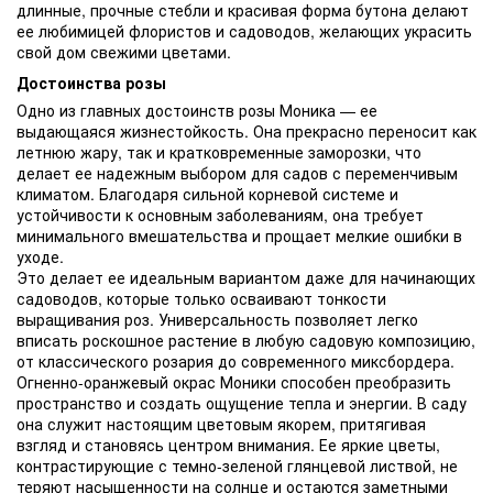
длинные, прочные стебли и красивая форма бутона делают
ее любимицей флористов и садоводов, желающих украсить
свой дом свежими цветами.
Достоинства розы
Одно из главных достоинств розы Моника — ее
выдающаяся жизнестойкость. Она прекрасно переносит как
летнюю жару, так и кратковременные заморозки, что
делает ее надежным выбором для садов с переменчивым
климатом. Благодаря сильной корневой системе и
устойчивости к основным заболеваниям, она требует
минимального вмешательства и прощает мелкие ошибки в
уходе.
Это делает ее идеальным вариантом даже для начинающих
садоводов, которые только осваивают тонкости
выращивания роз. Универсальность позволяет легко
вписать роскошное растение в любую садовую композицию,
от классического розария до современного миксбордера.
Огненно-оранжевый окрас Моники способен преобразить
пространство и создать ощущение тепла и энергии. В саду
она служит настоящим цветовым якорем, притягивая
взгляд и становясь центром внимания. Ее яркие цветы,
контрастирующие с темно-зеленой глянцевой листвой, не
теряют насыщенности на солнце и остаются заметными