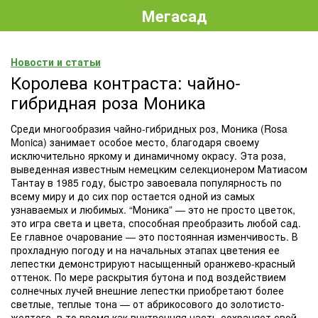
Мегасад
Новости и статьи
Королева контраста: чайно-
гибридная роза Моника
Среди многообразия чайно-гибридных роз, Моника (Rosa
Monica) занимает особое место, благодаря своему
исключительно яркому и динамичному окрасу. Эта роза,
выведенная известным немецким селекционером Матиасом
Тантау в 1985 году, быстро завоевала популярность по
всему миру и до сих пор остается одной из самых
узнаваемых и любимых. “Моника” — это не просто цветок,
это игра света и цвета, способная преобразить любой сад.
Ее главное очарование — это постоянная изменчивость. В
прохладную погоду и на начальных этапах цветения ее
лепестки демонстрируют насыщенный оранжево-красный
оттенок. По мере раскрытия бутона и под воздействием
солнечных лучей внешние лепестки приобретают более
светлые, теплые тона — от абрикосового до золотисто-
желтого, в то время как внутренняя часть сохраняет свой