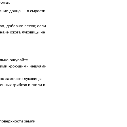
омат.
кание донца — в сырости
я, добавьте песок; если
иначе ожога луковицы не
ельно ощупайте
сухими кроющими чешуями
но замочите луковицы
енных грибков и гнили в
 поверхности земли.