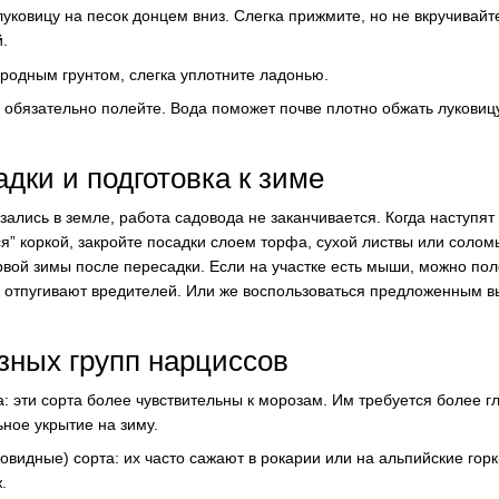
уковицу на песок донцем вниз. Слегка прижмите, но не вкручивайте
.
родным грунтом, слегка уплотните ладонью.
, обязательно полейте. Вода поможет почве плотно обжать луковиц
адки и подготовка к зиме
азались в земле, работа садовода не заканчивается. Когда наступя
ся” коркой, закройте посадки слоем торфа, сухой листвы или солом
рвой зимы после пересадки. Если на участке есть мыши, можно по
и отпугивают вредителей. Или же воспользоваться предложенным 
зных групп нарциссов
: эти сорта более чувствительны к морозам. Им требуется более г
ьное укрытие на зиму.
идные) сорта: их часто сажают в рокарии или на альпийские горки
.