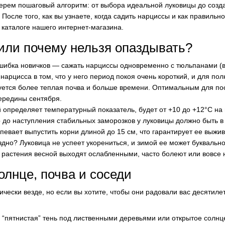
берем пошаговый алгоритм: от выбора идеальной луковицы до соз
 После того, как вы узнаете, когда садить нарциссы и как правильн
 каталоге нашего интернет-магазина.
или почему нельзя опаздывать?
ибка новичков — сажать нарциссы одновременно с тюльпанами (в 
нарцисса в том, что у него период покоя очень короткий, и для по
уется более теплая почва и больше времени. Оптимальным для по
середины сентября.
определяет температурный показатель, будет от +10 до +12°C на 
о до наступления стабильных заморозков у луковицы должно быть 
спевает выпустить корни длиной до 15 см, что гарантирует ее выжи
оздно? Луковица не успеет укорениться, и зимой ее может буквально
растения весной выходят ослабленными, часто болеют или вовсе н
олнце, почва и соседи
ически везде, но если вы хотите, чтобы они радовали вас десятил
“пятнистая” тень под лиственными деревьями или открытое солнц