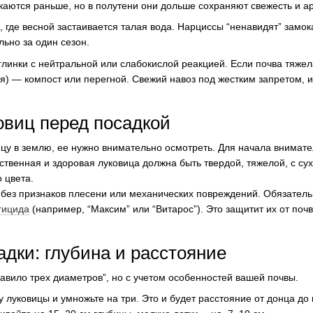
аются раньше, но в полутени они дольше сохраняют свежесть и ар
, где весной застаивается талая вода. Нарциссы “ненавидят” замо
льно за один сезон.
глинки с нейтральной или слабокислой реакцией. Если почва тяжела
я) — компост или перегной. Свежий навоз под жестким запретом, 
овиц перед посадкой
ицу в землю, ее нужно внимательно осмотреть. Для начала внимат
ственная и здоровая луковица должна быть твердой, тяжелой, с 
 цвета.
 без признаков плесени или механических повреждений. Обязатель
гицида
(например, “Максим” или “Витарос”). Это защитит их от почв
адки: глубина и расстояние
равило трех диаметров”, но с учетом особенностей вашей почвы.
у луковицы и умножьте на три. Это и будет расстояние от донца до