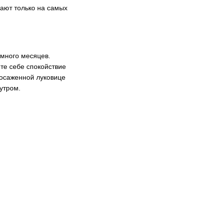
жают только на самых
 много месяцев.
те себе спокойствие
посаженной луковице
утром.