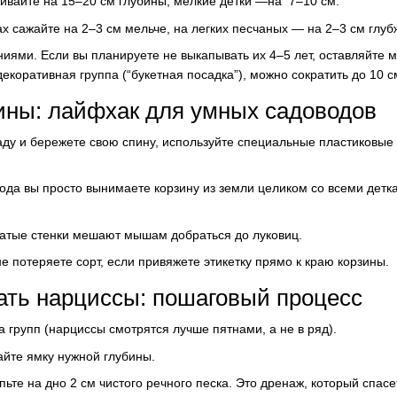
ивайте на 15–20 см глубины, мелкие детки —на 7–10 см.
х сажайте на 2–3 см мельче, на легких песчаных — на 2–3 см глуб
иями. Если вы планируете не выкапывать их 4–5 лет, оставляйте 
екоративная группа (“букетная посадка”), можно сократить до 10 с
ины: лайфхак для умных садоводов
аду и бережете свою спину, используйте специальные пластиковые
 года вы просто вынимаете корзину из земли целиком со всеми детк
чатые стенки мешают мышам добраться до луковиц.
е потеряете сорт, если привяжете этикетку прямо к краю корзины.
жать нарциссы: пошаговый процесс
а групп (нарциссы смотрятся лучше пятнами, а не в ряд).
айте ямку нужной глубины.
ьте на дно 2 см чистого речного песка. Это дренаж, который спасе