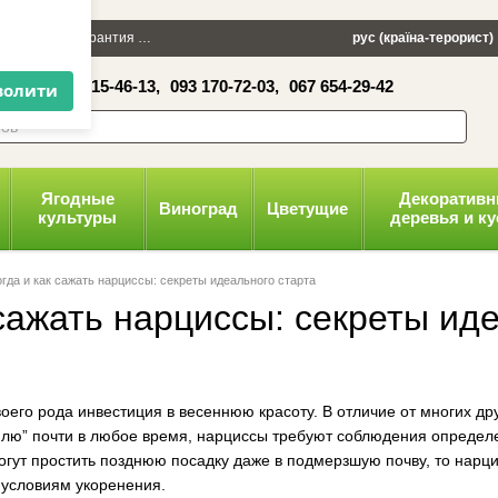
×
 100 грн
Гарантия
Упаковка
Оплата и доставка
рус (країна-терорист)
Политика конфид
16-41,
050 515-46-13,
093 170-72-03,
067 654-29-42
волити
Ягодные
Декоратив
Виноград
Цветущие
культуры
деревья и к
огда и как сажать нарциссы: секреты идеального старта
 сажать нарциссы: секреты ид
оего рода инвестиция в весеннюю красоту. В отличие от многих др
емлю” почти в любое время, нарциссы требуют соблюдения определ
огут простить позднюю посадку даже в подмерзшую почву, то нарц
 условиям укоренения.