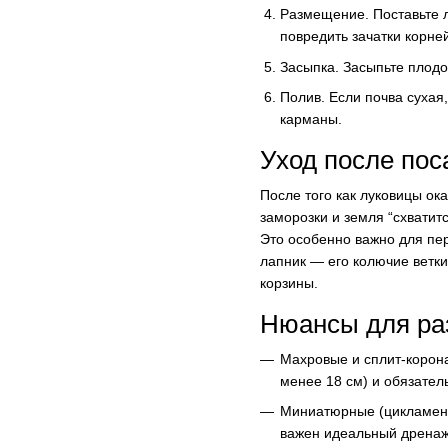
Размещение. Поставьте л
повредить зачатки корней
Засыпка. Засыпьте плодо
Полив. Если почва сухая
карманы.
Уход после пос
После того как луковицы ок
заморозки и земля “схватит
Это особенно важно для пе
лапник — его колючие ветк
корзины.
Нюансы для ра
Махровые и сплит-корона
менее 18 см) и обязател
Миниатюрные (цикламенов
важен идеальный дренаж