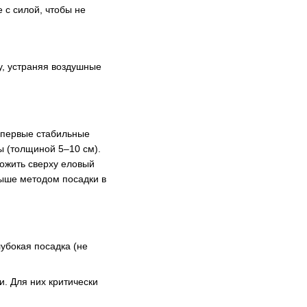
 с силой, чтобы не
у, устраняя воздушные
т первые стабильные
ы (толщиной 5–10 см).
ложить сверху еловый
выше методом посадки в
лубокая посадка (не
. Для них критически