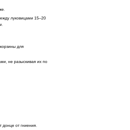
же.
между луковицами 15–20
м.
 корзины для
ами, не разыскивая их по
т донце от гниения.