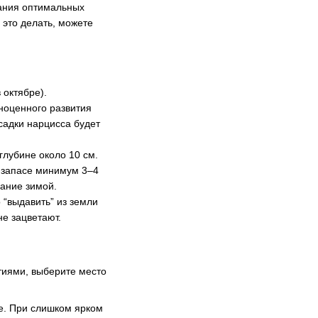
дания оптимальных
о это делать, можете
октябре).
лноценного развития
садки нарцисса будет
глубине около 10 см.
в запасе минимум 3–4
вание зимой.
 “выдавить” из земли
е зацветают.
етиями, выберите место
е. При слишком ярком