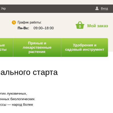
енциальности
Укр
Публичная оферта
Вход
График работы:
Мой заказ
0
Пн-Вс:
09:00–18:00
Пряные и
ные
Удобрения и
лекарственные
усты
садовый инструмент
растения
еального старта
угих луковичных,
енных биологических
иссы — народ более