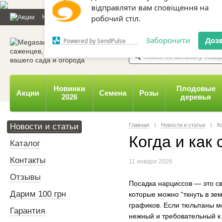
Дозвольте сайту megasad.net
Новости и статьи
Каталог
Контакты
Отзывы
Дарим
відправляти вам сповіщення на
робочий стіл.
0 800 332-015,
067 654-
Заборонити
Доз
Powered by SendPulse
Новинки
Плодовые
Акции
Семена
Розы
2026
деревья
Новости и статьи
Главная
Новости и статьи
К
Когда и как
Каталог
Контакты
11 января 2026
Отзывы
Посадка нарциссов — это св
Дарим 100 грн
которые можно “ткнуть в з
графиков. Если тюльпаны м
Гарантия
нежный и требовательный к