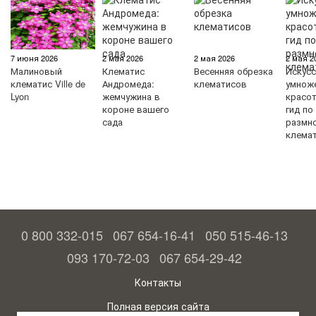
7 июня 2026
2 мая 2026
2 мая 2026
2 мая 2
Малиновый
Клематис
Весенняя обрезка
Искус
клематис Ville de
Андромеда:
клематисов
умнож
Lyon
жемчужина в
красо
короне вашего
гид по
сада
размн
клема
0 800 332-015
067 654-16-41
050 515-46-13
093 170-72-03
067 654-29-42
Контакты
Полная версия сайта