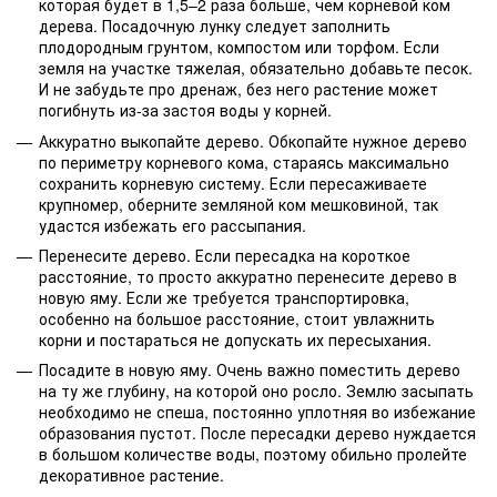
которая будет в 1,5–2 раза больше, чем корневой ком
дерева. Посадочную лунку следует заполнить
плодородным грунтом, компостом или торфом. Если
земля на участке тяжелая, обязательно добавьте песок.
И не забудьте про дренаж, без него растение может
погибнуть из-за застоя воды у корней.
Аккуратно выкопайте дерево. Обкопайте нужное дерево
по периметру корневого кома, стараясь максимально
сохранить корневую систему. Если пересаживаете
крупномер, оберните земляной ком мешковиной, так
удастся избежать его рассыпания.
Перенесите дерево. Если пересадка на короткое
расстояние, то просто аккуратно перенесите дерево в
новую яму. Если же требуется транспортировка,
особенно на большое расстояние, стоит увлажнить
корни и постараться не допускать их пересыхания.
Посадите в новую яму. Очень важно поместить дерево
на ту же глубину, на которой оно росло. Землю засыпать
необходимо не спеша, постоянно уплотняя во избежание
образования пустот. После пересадки дерево нуждается
в большом количестве воды, поэтому обильно пролейте
декоративное растение.