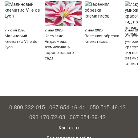
7 июня 2026
2 мая 2026
2 мая 2026
2 мая 2
Малиновый
Клематис
Весенняя обрезка
Искус
клематис Ville de
Андромеда:
клематисов
умнож
Lyon
жемчужина в
красо
короне вашего
гид по
сада
размн
клема
0 800 332-015
067 654-16-41
050 515-46-13
093 170-72-03
067 654-29-42
Контакты