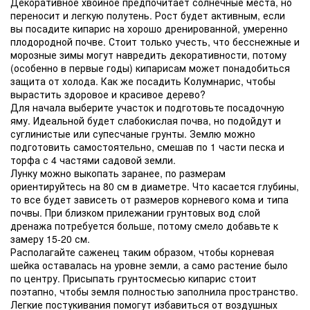
Декоративное хвойное предпочитает солнечные места, но
переносит и легкую полутень. Рост будет активным, если
вы посадите кипарис на хорошо дренированной, умеренно
плодородной почве. Стоит только учесть, что бесснежные и
морозные зимы могут навредить декоративности, потому
(особенно в первые годы) кипарисам может понадобиться
защита от холода. Как же посадить Колумнарис, чтобы
вырастить здоровое и красивое дерево?
Для начала выберите участок и подготовьте посадочную
яму. Идеальной будет слабокислая почва, но подойдут и
суглинистые или супесчаные грунты. Землю можно
подготовить самостоятельно, смешав по 1 части песка и
торфа с 4 частями садовой земли.
Лунку можно выкопать заранее, по размерам
ориентируйтесь на 80 см в диаметре. Что касается глубины,
то все будет зависеть от размеров корневого кома и типа
почвы. При близком прилежании грунтовых вод слой
дренажа потребуется больше, потому смело добавьте к
замеру 15-20 см.
Располагайте саженец таким образом, чтобы корневая
шейка оставалась на уровне земли, а само растение было
по центру. Присыпать грунтосмесью кипарис стоит
поэтапно, чтобы земля полностью заполнила пространство.
Легкие постукивания помогут избавиться от воздушных