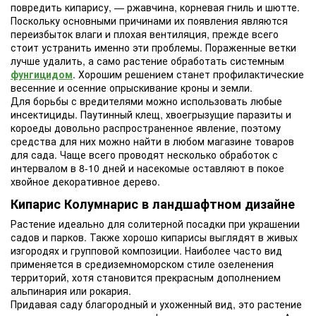
повредить кипарису, — ржавчина, корневая гниль и шютте.
Поскольку основными причинами их появления являются
переизбыток влаги и плохая вентиляция, прежде всего
стоит устранить именно эти проблемы. Пораженные ветки
лучше удалить, а само растение обработать системным
фунгицидом
. Хорошим решением станет профилактические
весенние и осенние опрыскивание кроны и земли.
Для борьбы с вредителями можно использовать любые
инсектициды. Паутинный клещ, хвоегрызущие паразиты и
короеды довольно распространенное явление, поэтому
средства для них можно найти в любом магазине товаров
для сада. Чаще всего проводят несколько обработок с
интервалом в 8-10 дней и насекомые оставляют в покое
хвойное декоративное дерево.
Кипарис Колумнарис в ландшафтном дизайне
Растение идеально для солитерной посадки при украшении
садов и парков. Также хорошо кипарисы выглядят в живых
изгородях и групповой композиции. Наиболее часто вид
применяется в средиземноморском стиле озеленения
территорий, хотя становится прекрасным дополнением
альпинария или рокария.
Придавая саду благородный и ухоженный вид, это растение