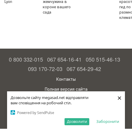
Lyon
жемчужина в
красо
короне вашего
гид по
сада
размн
клема
0 800 332-015
067 654-16-41
050 515-46-13
093 170-72-03
067 654-29-42
Контакты
Полная версия сайта
×
Дозвольте сайту megasad.net відправляти
© 2015—2026
вам сповіщення на робочий стіл.
Megasad - гарантия высокого урожая
Powered by SendPulse
Укр
Дозволити
Заборонити