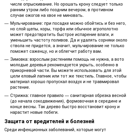
числе опрыскивание. Но орошать крону следует только
ранним утром либо поздним вечером, в противном
случае ожогов на хвое не миновать.
Мульчирование: при посадке можно обойтись и без него,
но слой щепы, коры, торфа или обычное агрополотно
может предотвратить быстрое испарение влаги, и
уменьшить частоту поливов. Да и удалять сорняки около
ствола не придется, а значит, мульчирование не только
поможет саженцу, но и облегчит работу вам.
Зимовка: взрослым растениям помощь не нужна, а вото
молодые деревья рекомендуется укрыть, особенно в
прикорневой части. Вы можете использовать для этой
цели еловый лапник или тот же текстиль. Главное, чтобы
материал хорошо пропускал воздух и не травмировал
растение.
Стрижка: главное правило — санитарная обрезка весной
(до начала сокодвижения), формовочная в середине и
конце весны. Так дерево быстро восстановит крону и
нарастит новые побеги.
Защита от вредителей и болезней
Среди инфекционных заболеваний, которые могут