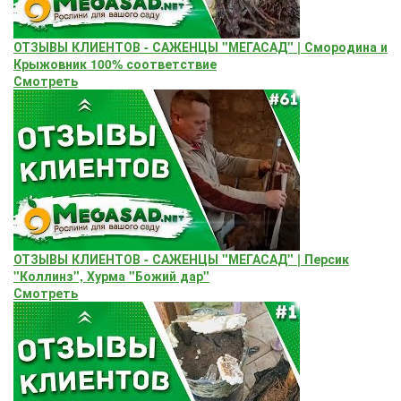
ОТЗЫВЫ КЛИЕНТОВ - САЖЕНЦЫ "МЕГАСАД" | Смородина и
Крыжовник 100% соответствие
Смотреть
ОТЗЫВЫ КЛИЕНТОВ - САЖЕНЦЫ "МЕГАСАД" | Персик
"Коллинз", Хурма "Божий дар"
Смотреть