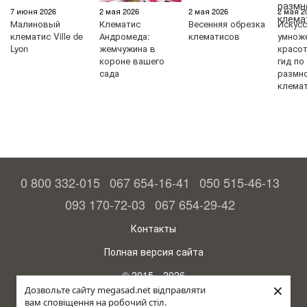
7 июня 2026
2 мая 2026
2 мая 2026
2 мая 2
Малиновый
Клематис
Весенняя обрезка
Искус
клематис Ville de
Андромеда:
клематисов
умнож
Lyon
жемчужина в
красо
короне вашего
гид по
сада
размн
клема
0 800 332-015
067 654-16-41
050 515-46-13
093 170-72-03
067 654-29-42
Контакты
Полная версия сайта
© 2015—2026
×
Megasad - гарантия высокого урожая
Дозвольте сайту megasad.net відправляти
вам сповіщення на робочий стіл.