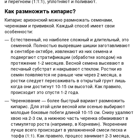
и перегноем (1:1:1), уплотняют и поливают.
Как размножить кипарис?
Кипарис аризонский можно размножать семенами,
черенками и прививкой. Каждый способ имеет свои
особенности:
Естественный, но наиболее сложный и длительный, это
семенной. Полностью вызревшие шишки заготавливают
в сентябре-октябре, извлекают из них семена и
подвергают стратификации (обработке холодом) на
протяжение 1-2 месяцев. Весной семена высевают в
песчаный субстрат и накрывают стеклом. Ростки из
семян появляются не раньше чем через 2 месяца, а
ростки следует пересаживать в открытый грунт лишь
когда они достигнут 10-15 см высотой. Как правило,
происходит это спустя 1-2 года.
Черенкование — более быстрый вариант размножить
кипарис. Для этой цели весной или осенью выбирают
молодые боковые побеги длиной 10-15 см. Снизу удаляют
хвою на 2-3 см, а нижнюю часть черенка обмакивают в
стимулятор роста (например, в Корневин). Укоренение
лучше всего происходит в увлажненной смеси песка и
торфа (1:1). Как правило, процесс занимает 2-3 месяца,