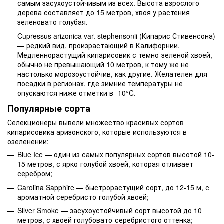
самым засухоустойчивым из всех. Высота взрослого
дерева составляет до 15 метров, хвоя у растения
зеленовато-голубая.
Cupressus arizonica var. stephensonii (Кипарис Стивенсона)
— редкий вид, произрастающий в Калифорнии.
Медленнорастущий кипарисовик с темно-зеленой хвоей,
обычно не превышающий 10 метров, к тому же не
настолько морозоустойчив, как другие. Желателен для
посадки в регионах, где зимние температуры не
опускаются ниже отметки в -10°C.
Популярные сорта
Селекционеры вывели множество красивых сортов
кипарисовика аризонского, которые используются в
озеленении:
Blue Ice — один из самых популярных сортов высотой 10-
15 метров, с ярко-голубой хвоей, которая отливает
серебром;
Carolina Sapphire — быстрорастущий сорт, до 12-15 м, с
ароматной серебристо-голубой хвоей;
Silver Smoke — засухоустойчивый сорт высотой до 10
метров, с хвоей голубовато-серебристого оттенка;