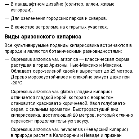
В ландшафтном дизайне (солитер, аллеи, живые
изгороди).
Для озеленения городских парков и скверов.
В качестве ветролома на открытых участках.
Виды аризонского кипариса
Все культивируемые подвиды кипарисовика встречаются в
природе и являются ботаническими разновидностями:
Cupressus arizonica var. arizonica — классическая форма,
растущая в горах Аризоны, Нью-Мексико и Мексики.
Обладает серо-зеленой хвоей и вырастает до 25 метров.
Дерево морозоустойчивое и спокойно зимует даже при
-20°C.
Cupressus arizonica var. glabra (Гладкий кипарис) —
отличается гладкой корой, которая с возрастом
становится красновато-коричневой. Хвоя голубовато-
серая, с сильным ароматом. Быстрорастущий вид
кипарисовика, достигающий 20 метров, который отлично
переносит продолжительную засуху.
Cupressus arizonica var. nevadensis (Невадский кипарис) —
в природе растет в Калифорнии и Неваде и признан