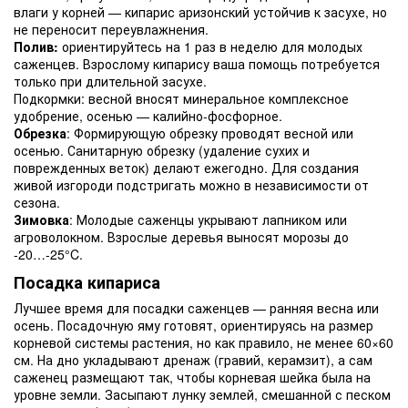
влаги у корней — кипарис аризонский устойчив к засухе, но
не переносит переувлажнения.
Полив:
ориентируйтесь на 1 раз в неделю для молодых
саженцев. Взрослому кипарису ваша помощь потребуется
только при длительной засухе.
Подкормки: весной вносят минеральное комплексное
удобрение, осенью — калийно-фосфорное.
Обрезка
: Формирующую обрезку проводят весной или
осенью. Санитарную обрезку (удаление сухих и
поврежденных веток) делают ежегодно. Для создания
живой изгороди подстригать можно в независимости от
сезона.
Зимовка
: Молодые саженцы укрывают лапником или
агроволокном. Взрослые деревья выносят морозы до
-20…-25°C.
Посадка кипариса
Лучшее время для посадки саженцев — ранняя весна или
осень. Посадочную яму готовят, ориентируясь на размер
корневой системы растения, но как правило, не менее 60×60
см. На дно укладывают дренаж (гравий, керамзит), а сам
саженец размещают так, чтобы корневая шейка была на
уровне земли. Засыпают лунку землей, смешанной с песком