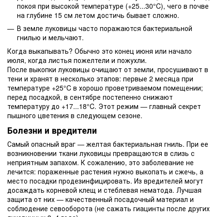
покоя при высокой температуре (+25...30°C), чего в почве
на глубине 15 см летом достичь бывает сложно.
В земле луковицы часто поражаются бактериальной
гнилью и мельчают.
Когда выкапывать? Обычно это конец июня или начало
июля, когда листья пожелтели и пожухли.
После выкопки луковицы очищают от земли, просушивают в
тени и хранят в несколько этапов: первые 2 месяца при
температуре +25°C в хорошо проветриваемом помещении;
перед посадкой, в сентябре постепенно снижают
температуру до +17...18°C. Этот режим — главный секрет
пышного цветения в следующем сезоне.
Болезни и вредители
Самый опасный враг — желтая бактериальная гниль. При ее
возникновении ткани луковицы превращаются в слизь с
неприятным запахом. К сожалению, это заболевание не
лечится: пораженные растения нужно выкопать и сжечь, а
место посадки продезинфицировать. Из вредителей могут
досаждать корневой клещ и стеблевая нематода. Лучшая
защита от них — качественный посадочный материал и
соблюдение севооборота (не сажать гиацинты после других