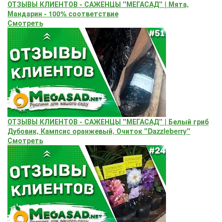
ОТЗЫВЫ КЛИЕНТОВ - САЖЕНЦЫ "МЕГАСАД" | Мята,
Мандарин - 100% соответствие
Смотреть
ОТЗЫВЫ КЛИЕНТОВ - САЖЕНЦЫ "МЕГАСАД" | Белый гриб
Дубовик, Кампсис оранжевый, Очиток "Dazzleberry"
Смотреть