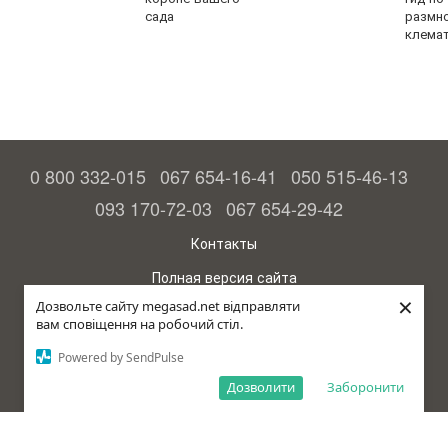
сада
размн
клема
0 800 332-015
067 654-16-41
050 515-46-13
093 170-72-03
067 654-29-42
Контакты
Полная версия сайта
×
Дозвольте сайту megasad.net відправляти
© 2015—2026
вам сповіщення на робочий стіл.
Megasad - гарантия высокого урожая
Powered by SendPulse
Укр
Дозволити
Заборонити