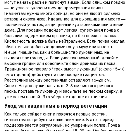
могут начать расти и погибнут зимой. Если слишком поздно
— не успеют укорениться до промерзания почвы.
Гиацинтам нужно много солнца, но они не любят сильных
ветров и сквозняков. Идеальное для выращивания место —
солнечный участок, защищенный кустарниками или стеной
дома. Для посадки подойдет легкая, супесчаная почва с
большим содержанием органики, но без свежего навоза.
Кислотность должна быть нейтральной. Если почва кислая,
обязательно добавьте доломитовую муку или известь.
И еще: гиацинты, как и большинство луковичных, не
выносят застоя воды. Если участок низменный, делайте
высокие грядки или обеспечьте слой дренажа из песка.
Традиционное правило “трех высот луковицы” (около 15–18
см от донца) действует и при посадке гиацинтов.
Расстояние между растениями оставляют 15–20 см.
Совет: На дно лунки насыпьте 2–3 см чистого речного
песка, поставьте луковицу и засыпьте ее песком сверху, а
уже затем почвой. Это убережет донце от гниения.
Уход за гиацинтами в период вегетации
Как только сойдет снег и появятся первые ростки,
гиацинтам потребуется ваше внимание. В этот период
поддерживается регулярный, но умеренный полив. Почва
должна быть влажной на глубину 15–20 см. Особенно важна