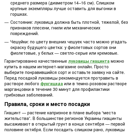
среднего размера (диаметром 14–16 см). Слишком
крупные экземпляры лучше оставить для выгонки в
горшках.
Состояние: луковица должна быть плотной, тяжелой, без
признаков плесени, гнили или механических
повреждений.
Чешуйки: по цвету внешних чешуек часто можно угадать
окраску будущего цветка: у фиолетовых сортов они
фиолетовые, у белых — светло-серые или кремовые.
Гарантированно качественные
луковицы гиацинта
можно
купить в нашем интернет-магазине онлайн. Просто
выберите понравившийся сорт и оставьте заявку на сайте.
Перед посадкой луковицы рекомендуется протравить в
растворе любого
фунгицида
или в темно-розовом растворе
марганцовки в течение 30 минут для профилактики
грибковых заболеваний.
Правила, сроки и место посадки
Гиацинт — растение капризное в плане выбора “места
жительства”. В большинстве регионов Украины гиацинты
высаживают в открытый грунт в конце сентября — первой
половине октября. Если посадить слишком рано, луковицы