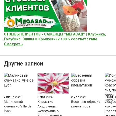
ОТЗЫВЫ КЛИЕНТОВ - САЖЕНЦЫ "МЕГАСАД" | Клубника,
Голубика, Вишня и Крыжовник 100% соответствие
Смотреть
Другие записи
7 июня 2026
2 мая 2026
2 мая 2026
2 мая 2
Малиновый
Клематис
Весенняя обрезка
Искус
клематис Ville de
Андромеда:
клематисов
умнож
Lyon
жемчужина в
красо
короне вашего
гид по