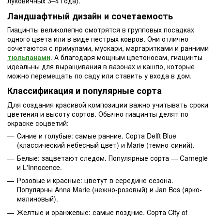
луковичных 3–4 года).
Ландшафтный дизайн и сочетаемость
Гиацинты великолепно смотрятся в групповых посадках
одного цвета или в виде пестрых ковров. Они отлично
сочетаются с примулами, мускари, маргаритками и ранними
тюльпанами
. А благодаря мощным цветоносам, гиацинты
идеальны для выращивания в вазонах и кашпо, которые
можно перемещать по саду или ставить у входа в дом.
Классификация и популярные сорта
Для создания красивой композиции важно учитывать сроки
цветения и высоту сортов. Обычно гиацинты делят по
окраске соцветий:
Синие и голубые: самые ранние. Сорта Delft Blue
(классический небесный цвет) и Marie (темно-синий).
Белые: зацветают следом. Популярные сорта — Carnegie
и L'Innocence.
Розовые и красные: цветут в середине сезона.
Популярны Anna Marie (нежно-розовый) и Jan Bos (ярко-
малиновый).
Желтые и оранжевые: самые поздние. Сорта City of