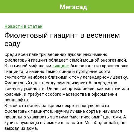
Мегасад
Новости и статьи
Фиолетовый гиацинт в весеннем
саду
Среди всей палитры весенних луковичных именно
фиолетовый гиацинт обладает самой мощной энергетикой.
В античной мифологии
гиацинт
был рожден из крови юноши
Гиацинта, и именно темно-синие и пурпурные сорта
считаются наиболее близкими к тому легендарному цветку.
Фиолетовый цвет в саду символизирует благородство,
тайну и духовность. Он не так прямолинеен, как желтый или
красный, и требует особого мастерства в оформлении
ландшафта.
В этой статье мы раскроем секреты популярности
фиолетовых гиацинтов, изучим лучшие сорта и научимся
правильно ухаживать за этими “мистическими” цветами. А
купить луковицы вы сможете на сайте МегаСад онлайн, не
выходя из дома.