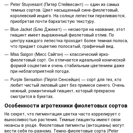
Peter Stuyvesant (Питер Стейвесант) — один из самых
темных сортов. Цвет насыщенный сине-фиолетовый,
королевский индиго. На солнце лепестки переливаются,
приобретая почти бархатистую текстуру.
Blue Jacket (Блю Джекет) — несмотря на название, этот
гиацинт имеет выраженный фиолетовый отлив. По
центру каждого лепестка проходит более темная полоса,
что придает соцветию полосатый, графичный вид.
Miss Saigon (Мисс Сайгон) — классический ярко-
фиолетовый сорт. Он отличается идеальной конической
формой соцветия и очень стабильным цветением даже
при неблагоприятной погоде.
Purple Sensation (Пёрпл Сенсейшн) — сорт для тех, кто
любит чистый лиловый цвет без примеси синего. Очень
нежный, романтичный гиацинт, который прекрасно
смотрится в букетах.
Особенности агротехники фиолетовых сортов
Не секрет, что пигментация цветка часто коррелирует с
выносливостью растения. Темные гиацинты имеют свои
нюансы в уходе. Фиолетовые пигменты (антоцианы) могут
вести себя по-разному. Темно-фиолетовые сорта (Peter