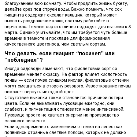
благоуханием всю комнату. Чтобы продлить жизнь букету,
делайте срез под струей воды. Важно помнить, что сок
гиацинта содержит оксалат кальция, который может
вызвать раздражение кожи, поэтому работайте в
перчатках. Темные сорта отлично подходят для выгонки к 8
марта. Однако учитывайте, что им требуется чуть больше
времени в темноте и прохладе для формирования
качественного цветоноса, чем светлым сортам.
Что делать, если гиацинт “посинел” или
“побледнел”?
Иногда садоводы замечают, что фиолетовый сорт со
временем меняет окраску. На фактор влияет кислотность
почвы — если почва слишком кислая, фиолетовые оттенки
могут смещаться в сторону розового. Известкование почвы
поможет вернуть исходный цвет.
Отсутствие выкопки также становится причиной потери
цвета. Если не выкапывать луковицы ежегодно, они
слабеют, и пигментация становится менее интенсивной.
Луковице просто не хватает энергии на производство
сложного пигмента.
Если одновременно с изменением оттенка на лепестках
появились странные светлые полосы, которых не должно