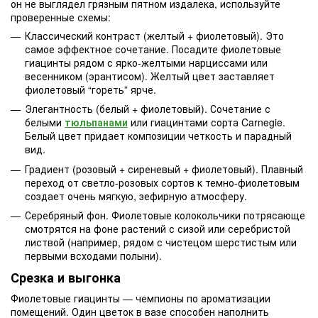
он не выглядел грязным пятном издалека, используйте
проверенные схемы:
Классический контраст (желтый + фиолетовый). Это
самое эффектное сочетание. Посадите фиолетовые
гиацинты рядом с ярко-желтыми нарциссами или
весенником (эрантисом). Желтый цвет заставляет
фиолетовый “гореть” ярче.
Элегантность (белый + фиолетовый). Сочетание с
белыми
тюльпанами
или гиацинтами сорта Carnegie.
Белый цвет придает композиции четкость и парадный
вид.
Градиент (розовый + сиреневый + фиолетовый). Плавный
переход от светло-розовых сортов к темно-фиолетовым
создает очень мягкую, зефирную атмосферу.
Серебряный фон. Фиолетовые колокольчики потрясающе
смотрятся на фоне растений с сизой или серебристой
листвой (например, рядом с чистецом шерстистым или
первыми всходами полыни).
Срезка и выгонка
Фиолетовые гиацинты — чемпионы по ароматизации
помещений. Один цветок в вазе способен наполнить