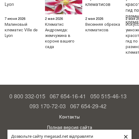
7 июня 2026
2 мая 2026
2 мая 2026
2 мая 2
Малиновый
Клематис
Весенняя обрезка
Искус
клематис Ville de
Андромеда:
клематисов
умнож
Lyon
жемчужина в
красо
короне вашего
гид по
сада
размн
клема
0 800 332-015
067 654-16-41
050 515-46-13
093 170-72-03
067 654-29-42
Контакты
Полная версия сайта
×
Дозвольте сайту megasad.net відправляти
© 2015—2026