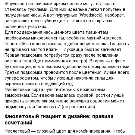
Stuyvesant) на слишком ярком солнце могут выгорать,
становясь тусклыми. Для них идеальна легкая полутень в
полуденные часы. А вот пурпурные (Woodstock), наоборот,
раскрывают всю глубину цвета только на открытых
солнечных участках.
Для поддержания насыщенного цвета гиацинтам
необходимы микроэлементы, особенно магний и железо.
Почва: обязательно рыхлая, с добавлением песка. Гиацинты
не прощают застоя влаги — луковица быстро загнивает.
Первая подкормка потребуется сразу после появления
ростков (подойдет аммиачная селитра). Вторая — в фазе
бутонизации, комплексным удобрением с микроэлементами.
Третья подкормка проводится после цветения, лучше всего
суперфосфатом, чтобы луковица накопила силы для
окраски почки на следующий год.
Фиолетовые сорта чувствительны к возвратным
заморозкам. Если весна выдалась суровой, ростки лучше
прикрыть агроволокном, иначе верхушка соцветия может
подмерзнуть и “ослепнуть” (не раскрыться).
Фиолетовый гиацинт в дизайне: правила
сочетаний
Фиолетовый — сложный цвет для комбинирования. Чтобы