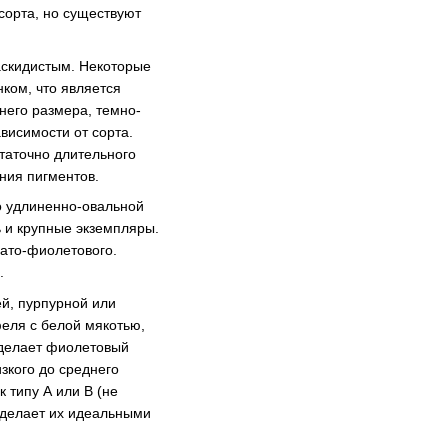
сорта, но существуют
раскидистым. Некоторые
ком, что является
него размера, темно-
ависимости от сорта.
таточно длительного
ния пигментов.
о удлиненно-овальной
ь и крупные экземпляры.
вато-фиолетового.
.
й, пурпурной или
еля с белой мякотью,
о делает фиолетовый
зкого до среднего
 типу А или В (не
 делает их идеальными