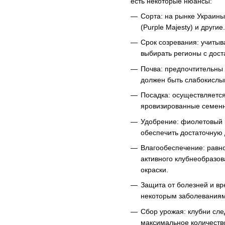
есть некоторые нюансы:
Сорта: на рынке Украины 
(Purple Majesty) и друг
Срок созревания: учиты
выбирать регионы с дос
Почва: предпочтительны
должен быть слабокислы
Посадка: осуществляется
яровизированные семенн
Удобрение: фиолетовый 
обеспечить достаточную 
Влагообеспечение: равно
активного клубнеобразов
окраски.
Защита от болезней и вр
некоторым заболеваниям
Сбор урожая: клубни сле
максимальное количество