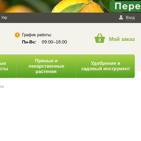
енциальности
Укр
Публичная оферта
Вход
График работы:
Мой заказ
0
Пн-Вс:
09:00–18:00
Пряные и
ные
Удобрения и
лекарственные
усты
садовый инструмент
растения
са