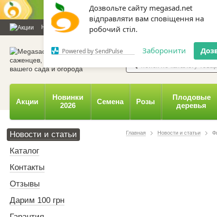
Дозвольте сайту megasad.net
відправляти вам сповіщення на
Новости и статьи
Каталог
Контакты
Отзывы
Дарим
робочий стіл.
0 800 332-015,
067 654-
Заборонити
Доз
Powered by SendPulse
Новинки
Плодовые
Акции
Семена
Розы
2026
деревья
Новости и статьи
Главная
Новости и статьи
Ф
Каталог
Контакты
Отзывы
Дарим 100 грн
Гарантия