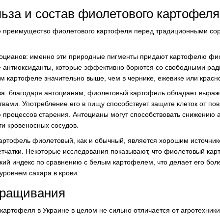
ьза и состав фиолетового картофеля
е преимущество фиолетового картофеля перед традиционными сор
оцианов: именно эти природные пигменты придают картофелю фио
 антиоксиданты, которые эффективно борются со свободными ради
 картофеле значительно выше, чем в чернике, ежевике или красн
ва: благодаря антоцианам, фиолетовый картофель обладает выра
вами. Употребление его в пищу способствует защите клеток от по
 процессов старения. Антоцианы могут способствовать снижению 
и кровеносных сосудов.
артофель фиолетовый, как и обычный, является хорошим источник
етчатки. Некоторые исследования показывают, что фиолетовый ка
кий индекс по сравнению с белым картофелем, что делает его бо
уровнем сахара в крови.
ыращивания
артофеля в Украине в целом не сильно отличается от агротехники