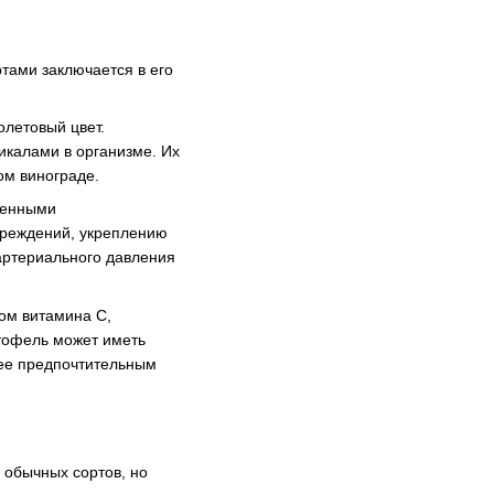
тами заключается в его
летовый цвет.
калами в организме. Их
ом винограде.
женными
вреждений, укреплению
артериального давления
ом витамина С,
ртофель может иметь
лее предпочтительным
 обычных сортов, но