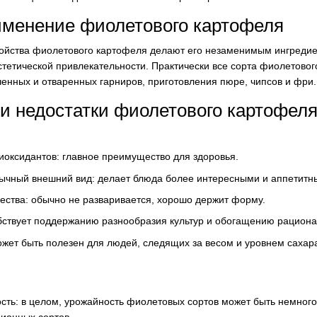
именение фиолетового картофеля
войства фиолетового картофеля делают его незаменимым ингреди
стетической привлекательности. Практически все сорта фиолетово
ченных и отваренных гарниров, приготовления пюре, чипсов и фри.
и недостатки фиолетового картофел
иоксидантов: главное преимущество для здоровья.
ычный внешний вид: делает блюда более интересными и аппетитн
ества: обычно не разваривается, хорошо держит форму.
бствует поддержанию разнообразия культур и обогащению рациона
ожет быть полезен для людей, следящих за весом и уровнем сахара
ть: в целом, урожайность фиолетовых сортов может быть немного
ионных сортов.