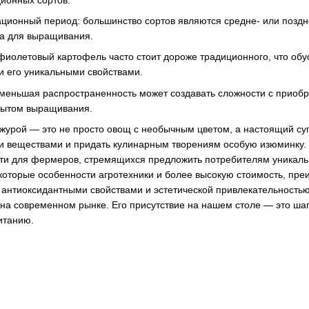
ционный период: большинство сортов являются средне- или поздн
на для выращивания.
 фиолетовый картофель часто стоит дороже традиционного, что о
и его уникальными свойствами.
 меньшая распространенность может создавать сложности с приоб
пытом выращивания.
журой — это не просто овощ с необычным цветом, а настоящий с
и веществами и придать кулинарным творениям особую изюминку.
ти для фермеров, стремящихся предложить потребителям уникал
которые особенности агротехники и более высокую стоимость, пр
 антиоксидантными свойствами и эстетической привлекательностью
на современном рынке. Его присутствие на нашем столе — это шаг
итанию.