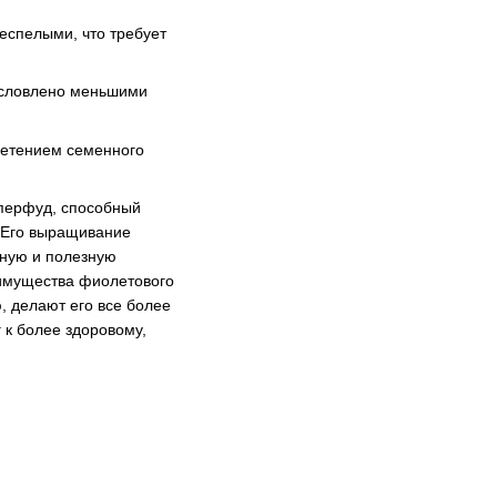
еспелыми, что требует
бусловлено меньшими
ретением семенного
уперфуд, способный
 Его выращивание
ьную и полезную
еимущества фиолетового
, делают его все более
 к более здоровому,