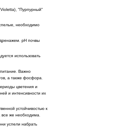
Violetta), "Пурпурный"
еспелые, необходимо
 дренажем. pH почвы
ндуется использовать
питание. Важно
тов, а также фосфора.
периоды цветения и
бней и интенсивности их
твенной устойчивостью к
 все же необходима.
они успели набрать