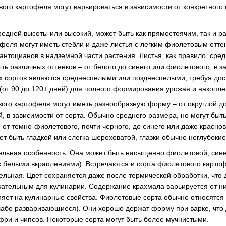
ого картофеля могут варьироваться в зависимости от конкретного 
редней высоты или высокий, может быть как прямостоячим, так и 
феля могут иметь стебли и даже листья с легким фиолетовым оттен
антоцианов в надземной части растения. Листья, как правило, сред
ть различных оттенков – от белого до синего или фиолетового, в з
 сортов являются среднеспелыми или позднеспелыми, требуя дос
(от 90 до 120+ дней) для полного формирования урожая и накопле
вого картофеля могут иметь разнообразную форму – от округлой д
, в зависимости от сорта. Обычно среднего размера, но могут быт
 от темно-фиолетового, почти черного, до синего или даже красно
т быть гладкой или слегка шероховатой, глазки обычно неглубокие
тельная особенность. Она может быть насыщенно фиолетовой, сине
 белыми вкраплениями). Встречаются и сорта фиолетового картоф
тельная. Цвет сохраняется даже после термической обработки, чт
ательным для кулинарии. Содержание крахмала варьируется от ни
ияет на кулинарные свойства. Фиолетовые сорта обычно относятся к
або разваривающиеся). Они хорошо держат форму при варке, что
 фри и чипсов. Некоторые сорта могут быть более мучнистыми.