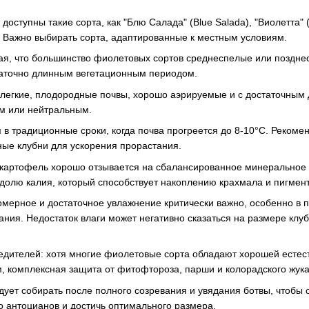
доступны такие сорта, как "Блю Салада" (Blue Salada), "Виолетта" (
ие. Важно выбирать сорта, адаптированные к местным условиям.
вая, что большинство фиолетовых сортов среднеспелые или поздн
таточно длинным вегетационным периодом.
 легкие, плодородные почвы, хорошо аэрируемые и с достаточным
м или нейтральным.
 в традиционные сроки, когда почва прогреется до 8-10°С. Рекоме
ые клубни для ускорения прорастания.
картофель хорошо отзывается на сбалансированное минеральное 
долю калия, который способствует накоплению крахмала и пигмен
мерное и достаточное увлажнение критически важно, особенно в 
ания. Недостаток влаги может негативно сказаться на размере клу
едителей: хотя многие фиолетовые сорта обладают хорошей естес
, комплексная защита от фитофтороза, парши и колорадского жука
дует собирать после полного созревания и увядания ботвы, чтобы 
 антоцианов и достичь оптимального размера.