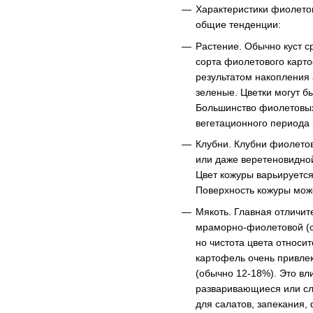
Характеристики фиолетов
общие тенденции:
Растение. Обычно куст с
сорта фиолетового карто
результатом накопления 
зеленые. Цветки могут бы
Большинство фиолетовых
вегетационного периода 
Клубни. Клубни фиолето
или даже веретеновидной
Цвет кожуры варьируется
Поверхность кожуры може
Мякоть. Главная отличи
мраморно-фиолетовой (с
но чистота цвета относи
картофель очень привлек
(обычно 12-18%). Это вл
разваривающиеся или сл
для салатов, запекания,