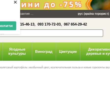
×
 100 грн
Гарантия
Упаковка
Оплата и доставка
рус (країна-терорист)
Политика конфид
16-41,
050 515-46-13,
093 170-72-03,
067 654-29-42
волити
Ягодные
Декоратив
Виноград
Цветущие
культуры
деревья и к
иолетовый картофель: необычный цвет, исключительная польза и новые горизонты вку