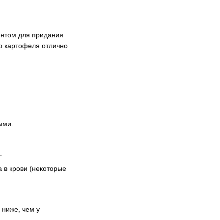
ентом для придания
го картофеля отлично
я
ыми.
.
 в крови (некоторые
 ниже, чем у