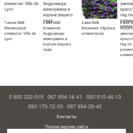
7 июня 2026
2 мая 2026
2 мая 2026
2 мая 2
Малиновый
Клематис
Весенняя обрезка
Искус
клематис Ville de
Андромеда:
клематисов
умнож
Lyon
жемчужина в
красо
короне вашего
гид по
сада
размн
клема
0 800 332-015
067 654-16-41
050 515-46-13
093 170-72-03
067 654-29-42
Контакты
Полная версия сайта