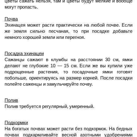
цветы сажать нельзя, там и цветы будут мелкие и вообще 
могут пропасть.     
Почва
Эхинацея может расти практически на любой почве. Если 
же земля сильно песчаная, то при посадке добавьте 
немного хорошей земли или перегноя.     
Посадка эхинацеи
Сажанцы сажают в клумбы на расстоянии 30 см, ямки 
делают не глубокие 10 — 15 см. Если же вы купили уже 
подрощенные растения, то посадочные ямки готовят 
побольше, ориентируясь на размер корней. После посадки 
полейте саженцы и замульчируйте почву.
Полив
Полив требуется регулярный, умеренный.     
Подкормки
На богатых почвах может расти без подкормок. На бедных 
почвах подкармливайте весной азотными удобрениями 