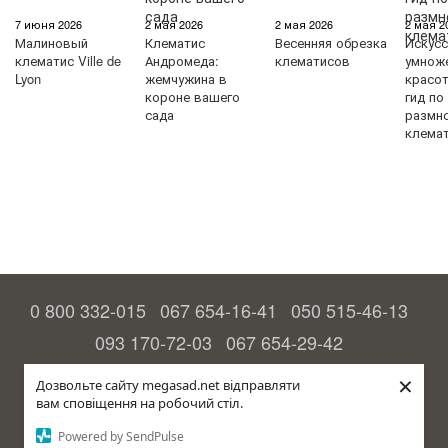
7 июня 2026
2 мая 2026
2 мая 2026
2 мая 2
Малиновый
Клематис
Весенняя обрезка
Искус
клематис Ville de
Андромеда:
клематисов
умнож
Lyon
жемчужина в
красо
короне вашего
гид по
сада
размн
клема
0 800 332-015
067 654-16-41
050 515-46-13
093 170-72-03
067 654-29-42
Контакты
×
Дозвольте сайту megasad.net відправляти
вам сповіщення на робочий стіл.
Полная версия сайта
Powered by SendPulse
© 2015—2026