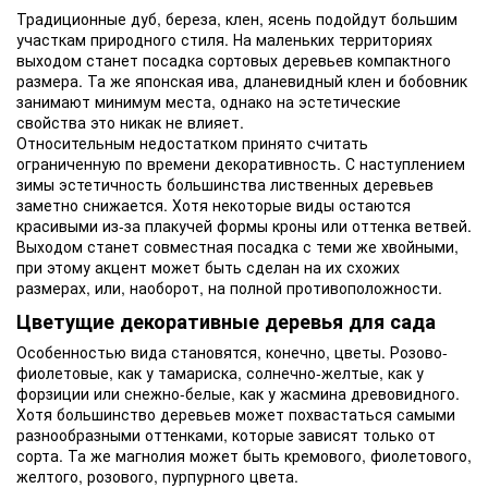
Традиционные дуб, береза, клен, ясень подойдут большим
участкам природного стиля. На маленьких территориях
выходом станет посадка сортовых деревьев компактного
размера. Та же японская ива, дланевидный клен и бобовник
занимают минимум места, однако на эстетические
свойства это никак не влияет.
Относительным недостатком принято считать
ограниченную по времени декоративность. С наступлением
зимы эстетичность большинства лиственных деревьев
заметно снижается. Хотя некоторые виды остаются
красивыми из-за плакучей формы кроны или оттенка ветвей.
Выходом станет совместная посадка с теми же хвойными,
при этому акцент может быть сделан на их схожих
размерах, или, наоборот, на полной противоположности.
Цветущие декоративные деревья для сада
Особенностью вида становятся, конечно, цветы. Розово-
фиолетовые, как у тамариска, солнечно-желтые, как у
форзиции или снежно-белые, как у жасмина древовидного.
Хотя большинство деревьев может похвастаться самыми
разнообразными оттенками, которые зависят только от
сорта. Та же магнолия может быть кремового, фиолетового,
желтого, розового, пурпурного цвета.