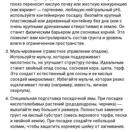
плохо переносит кислую почву или жесткую конкуренцию
(как вариант — гортензию, любящую нейтральный pH),
используйте контейнерную посадку. Вкопайте крупный
пластиковый или деревянный контейнер без дна (или с
очень крупными дренажными отверстиями) в землю. Он
станет физическим барьером для сосновых корней. Это
позволит вам контролировать состав грунта и уровень
влаги в ограниченном пространстве.
Мульчирование (грамотное управление опадом).
Используйте мульчу, которая поддерживает
кислотность, но улучшает структуру почвы. Идеальным
станет хвойный опад сосны, сосновая кора, щепа, торф.
Это создаст естественный для сосны и ее кислых
соседей микроклимат. Избегайте мульчи, которая резко
ощелачивает почву (например, известь, яичная
скорлупа).
Специальная подготовка посадочной ямы. При посадке
кислотолюбивых растений (рододендроны, черника) —
выкопайте яму большего размера. Полностью замените
грунт на кислый субстрат (смесь верхового торфа, песка
и хвойной земли). При посадке создайте небольшой
холмик, чтобы защитить корневую шейку от загнивания.