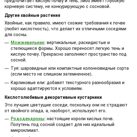
предпочитает кислую почву и тень, либо имеет глубокую
корневую систему, не конкурирующую с сосновой.
Другие хвойные растения
Хвойные, как правило, имеют схожие требования к почве
(любят кислотность), что делает их отличными соседями
для сосны.
Можжевельник
: вертикальные, раскидистые и
стелющиеся формы. Хорошо переносят легкую тень и
кислую почву. Прекрасно заполняют пространство под
сосной.
Туя: шаровидные или компактные колонновидные сорта
(если место не слишком затемненное).
Карликовые ели: добавят текстурного разнообразия и
хорошо адаптируются к условиям.
Кислотолюбивые декоративные кустарники
Это лучшие цветущие соседи, поскольку они не страдают
от хвойного опада, а, наоборот, используют его.
Рододендроны
: настоящие короли кислых почв.
Полутень под сосной создает для них идеальный
микроклимат.