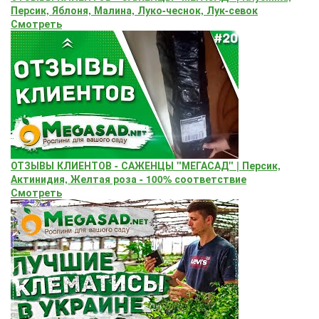
Персик, Яблоня, Малина, Луко-чеснок, Лук-севок
Смотреть
ОТЗЫВЫ КЛИЕНТОВ - САЖЕНЦЫ "МЕГАСАД" | Персик,
Актинидия, Желтая роза - 100% соответствие
Смотреть