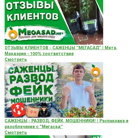
ОТЗЫВЫ КЛИЕНТОВ - САЖЕНЦЫ "МЕГАСАД" | Мята,
Мандарин - 100% соответствие
Смотреть
САЖЕНЦЫ - РАЗВОД, ФЕЙК, МОШЕННИКИ! | Распаковка и
разоблачение с "Мегасад"
Смотреть