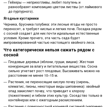
Гейхеры — неприхотливы, любят полутень и
разнообразят композицию цветом листвы (от лаймового
до пурпурного).
Ягодные кустарники
Черника, брусника голубика: эти лесные ягоды не просто
переносят, а требуют кислых и легких почв. Посадка рядом
с сосной создает для них почти идеальные естественные
условия. Кроме прочего, эта часть сада будет
импровизированной частью настоящего хвойного леса.
Что категорически нельзя сажать рядом с
сосной
Плодовые деревья (яблони, груши, вишни): Жесткая
конкуренция за влагу и питательные вещества. Сосна
сильно угнетает рост плодовых. Высаживать можно на
расстоянии не менее 10–15 м.
Растения, не переносящие кислую почву (сирень,
клематис, пионы, некоторые виды шиповника): хвойный
опад закисляет почву, что приводит к хлорозу
(пожелтению) и гибели этих культур. Соседство только в
контейнерах или с ежегодным раскислением.
Растения с поверхностной корневой системой (например,