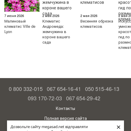
7 июня 2026
2 мая 2026
2 мая 2026
2 мая 2
Малиновый
Клематис
Весенняя обрезка
Искус
клематис Ville de
Андромеда:
клематисов
умнож
Lyon
жемчужина в
красо
короне вашего
гид по
сада
размн
клема
0 800 332-015
067 654-16-41
050 515-46-13
093 170-72-03
067 654-29-42
Контакты
Полная версия сайта
×
Дозвольте сайту megasad.net відправляти
© 2015—2026