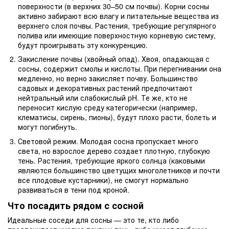
поверхности (в верхних 30–50 см почвы). Корни сосны
активно забирают всю влагу и питательные вещества из
верхнего слоя почвы. Растения, требующие регулярного
полива или имеющие поверхностную корневую систему,
будут проигрывать эту конкуренцию.
Закисление почвы (хвойный опад). Хвоя, опадающая с
сосны, содержит смолы и кислоты. При перегнивании она
медленно, но верно закисляет почву. Большинство
садовых и декоративных растений предпочитают
нейтральный или слабокислый pH. Те же, кто не
переносит кислую среду категорически (например,
клематисы, сирень, пионы), будут плохо расти, болеть и
могут погибнуть.
Световой режим. Молодая сосна пропускает много
света, но взрослое дерево создает плотную, глубокую
тень. Растения, требующие яркого солнца (каковыми
являются большинство цветущих многолетников и почти
все плодовые кустарники), не смогут нормально
развиваться в тени под кроной.
Что посадить рядом с сосной
Идеальные соседи для сосны — это те, кто либо