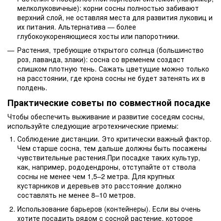
мелколуковичные): корни сосны полностью забивают
верхний слой, не оставляя места для развития луковиц и
их питания. Альтернатива — более
глубокоукореняющиеся хосты или папоротники.
Растения, требующие открытого солнца (большинство
роз, лаванда, злаки): сосна со временем создаст
слишком плотную тень. Сажать цветущие можно только
на расстоянии, где крона сосны не будет затенять их в
полдень.
Практические советы по совместной посадке
Чтобы обеспечить выживание и развитие соседям сосны,
используйте следующие агротехнические приемы:
Соблюдение дистанции. Это критически важный фактор.
Чем старше сосна, тем дальше должны быть посажены
чувствительные растения.При посадке таких культур,
как, например, рододендроны, отступайте от ствола
сосны не менее чем 1,5–2 метра. Для крупных
кустарников и деревьев это расстояние должно
составлять не менее 8–10 метров.
Использование барьеров (контейнеры). Если вы очень
хотите посадить рядом с сосной растение, которое