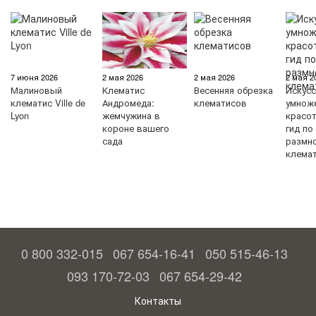
7 июня 2026
2 мая 2026
2 мая 2026
2 мая 2
Малиновый
Клематис
Весенняя обрезка
Искус
клематис Ville de
Андромеда:
клематисов
умнож
Lyon
жемчужина в
красо
короне вашего
гид по
сада
размн
клема
0 800 332-015
067 654-16-41
050 515-46-13
093 170-72-03
067 654-29-42
Контакты