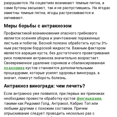
разрушаются. На соцветиях возникают темные пятна, а
сами бутоны засыхают, так и не распустившись. На ягодах
заметны темные пятна, ягоды растрескиваются и
загнивают.
Меры борьбы с антракнозом
Профилактикой возникновения опасного грибкового
является осенняя уборка и уничтожение пораженных
листьев и побегов. Весной полезно обработать кусты 3%-
ным раствором бордоской жидкости. Важным фактором
является аэрация куста, без достаточного проветривания
риск появления антракноза значительно возрастает.
Своевременное удаление сорняков и сбалансированная
подкормка
кустов становятся дополнительными
процедурами, которые усилят здоровье винограда, а
значит, помогут побороть болезнь.
Антракноз винограда: чем лечить?
Если антракноз уже появился, при первых же признаках
необходимо провести обработку кустов
фунгицидами
,
такими как Ридомил Голд, Антракол, Кабрио Топ или
любыми другими с похожим составом. Причем
опрыскивание следует проводить несколько раз с