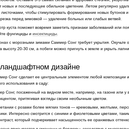
ст новых и последующее обильное цветение. Летом регулярно удал
ю листочками, чтобы стимулировать формирование новых бутонов и
резка перед зимовкой — удаление больных или слабых ветвей.
тр куста поможет вовремя заметить признаки заболеваний или по
йте фунгициды и
инсектициды
.
йонах с морозными зимами Саммер Сонг требует укрытия. Окучьте о
 высоту 20-30 см, а побеги можно пригнуть к земле и укрыть лапн
 ландшафтном дизайне
мер Сонг сделает ее центральным элементом любой композиции и
го использования в саду:
ер Сонг, посаженный на видном месте, например, на газоне или у в
кцентом, притягивая взгляды своим необычным цветом.
очетании с розами более мягких тонов — кремовыми, желтыми, пер
ики. Интересно смотрится с синими и фиолетовыми цветами, таки
нтраст, который подчеркивает насыщенность ее оранжевых оттенко
расно вписывается в смешанные бордюры, соседствуя с многолетни