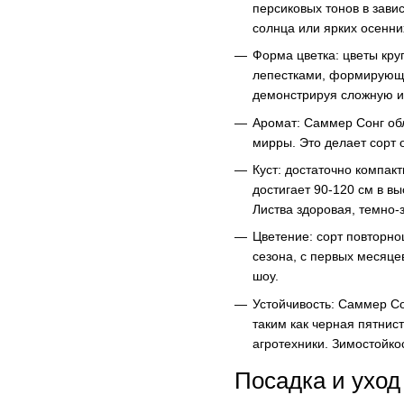
персиковых тонов в зави
солнца или ярких осенни
Форма цветка: цветы кру
лепестками, формирующи
демонстрируя сложную иг
Аромат: Саммер Сонг об
мирры. Это делает сорт 
Куст: достаточно компак
достигает 90-120 см в в
Листва здоровая, темно-
Цветение: сорт повторн
сезона, с первых месяце
шоу.
Устойчивость: Саммер Со
таким как черная пятнис
агротехники. Зимостойко
Посадка и уход