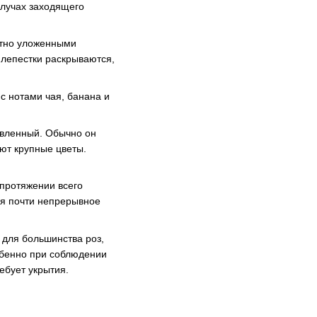
 лучах заходящего
отно уложенными
 лепестки раскрываются,
 нотами чая, банана и
твленный. Обычно он
ают крупные цветы.
протяжении всего
ая почти непрерывное
 для большинства роз,
собенно при соблюдении
ебует укрытия.