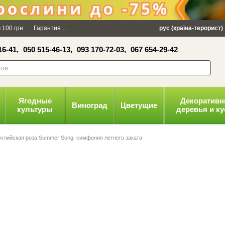
 100 грн
Гарантия
Упаковка
Оплата и доставка
рус (країна-терорист)
Политика конфид
16-41,
050 515-46-13,
093 170-72-03,
067 654-29-42
Ягодные
Декоратив
Виноград
Цветущие
культуры
деревья и к
нглийская роза Summer Song: симфония летнего заката