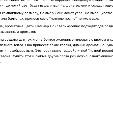
и. Ее яркий цвет будет выделяться на фоне зелени и создаст ощу
ря компактному размеру, Саммер Сонг может успешно выращиватьс
 или балконах, принося свою "летнюю песню" прямо к вам.
ые, ароматные цветы Саммер Сонг великолепно подходят для созда
изысканным ароматом.
g создана для тех кто не боится экспериментировать с цветом и хо
летнего тепла. Она принесет яркие краски, дивный аромат и ощущ
м и незабываемым. Этот сорт станет вашей личной "летней песней
сезона. Купить этот и любые другие сорта
роз
можно, ознакомившис
е.