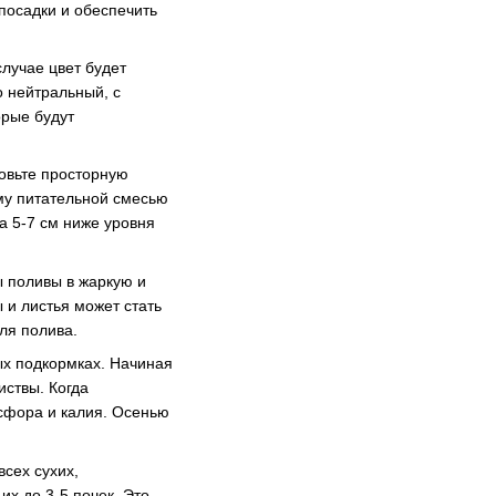
посадки и обеспечить
случае цвет будет
 нейтральный, с
орые будут
товьте просторную
му питательной смесью
а 5-7 см ниже уровня
ы поливы в жаркую и
 и листья может стать
ля полива.
ных подкормках. Начиная
иствы. Когда
сфора и калия. Осенью
всех сухих,
их до 3-5 почек. Это