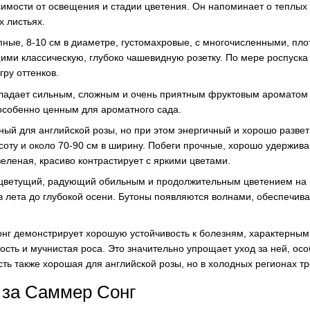
симости от освещения и стадии цветения. Он напоминает о теплых
х листьях.
пные, 8-10 см в диаметре, густомахровые, с многочисленными, пл
ми классическую, глубоко чашевидную розетку. По мере роспуска
ру оттенков.
ладает сильным, сложным и очень приятным фруктовым ароматом с
особенно ценным для ароматного сада.
тный для английской розы, но при этом энергичный и хорошо разве
ысоту и около 70-90 см в ширину. Побеги прочные, хорошо удержив
зеленая, красиво контрастирует с яркими цветами.
оцветущий, радующий обильным и продолжительным цветением на 
в лета до глубокой осени. Бутоны появляются волнами, обеспечив
нг демонстрирует хорошую устойчивость к болезням, характерным
тость и мучнистая роса. Это значительно упрощает уход за ней, о
сть также хорошая для английской розы, но в холодных регионах тр
 за Саммер Сонг