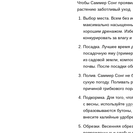
Чтобы Саммер Сонг проявил
растению заботливый уход.
Выбор места. Всем без и
максимально насыщенным
хорошим дренажом. Избег
конкурировать за влагу 
Посадка. Лучшее время д
посадочную яму (пример
из садовой земли, компо
почвы. После посадки об
Полив. Саммер Сонг не б
сухую погоду. Поливать 
причиной грибкового по
Подкормка. Для того, чт
с весны, используйте
удо
образовываются бутоны,
внесите калийные удобрен
Обрезки. Весенняя обрез
поврежденных и слабых п