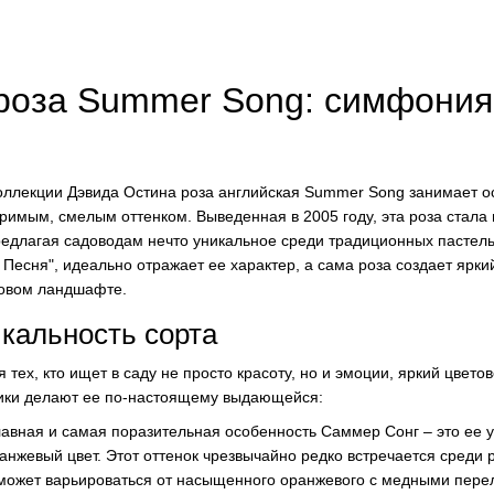
роза Summer Song: симфония 
оллекции Дэвида Остина роза английская Summer Song занимает о
оримым, смелым оттенком. Выведенная в 2005 году, эта роза стал
предлагая садоводам нечто уникальное среди традиционных пастель
 Песня", идеально отражает ее характер, а сама роза создает ярки
довом ландшафте.
кальность сорта
тех, кто ищет в саду не просто красоту, но и эмоции, яркий цветов
ики делают ее по-настоящему выдающейся:
лавная и самая поразительная особенность Саммер Сонг – это ее 
нжевый цвет. Этот оттенок чрезвычайно редко встречается среди 
 может варьироваться от насыщенного оранжевого с медными пере