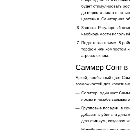
будет стимулировать ро
до первого листа с пять
цветения. Санитарная об
Защита. Регулярный осмо
необходимости использу
Подготовка к зиме. В ра
торфом или компостом на
агроволокном.
Саммер Сонг в
Яркий, необычный цвет Сам
возможностей для креативно
Солитер: один куст Самм
ярким и незабываемым а
Групповые посадки: в с
добавит глубины и динам
дельфиниум, создавая ко
Миксбордеры: сорт прек