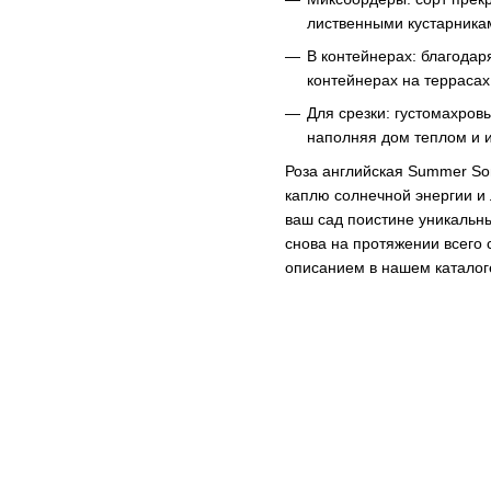
лиственными кустарникам
В контейнерах: благода
контейнерах на террасах
Для срезки: густомахров
наполняя дом теплом и 
Роза английская Summer Son
каплю солнечной энергии и 
ваш сад поистине уникальны
снова на протяжении всего 
описанием в нашем каталог