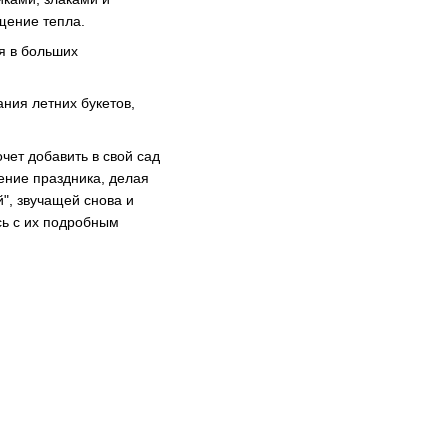
щение тепла.
я в больших
ния летних букетов,
чет добавить в свой сад
ение праздника, делая
", звучащей снова и
ь с их подробным