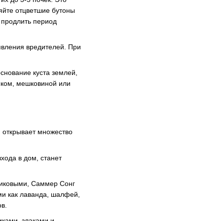
яйте отцветшие бутоны
 продлить период
явления вредителей. При
снование куста землей,
иком, мешковиной или
 открывает множество
хода в дом, станет
сиковыми, Саммер Сонг
ми как лаванда, шалфей,
в.
ками, злаками и