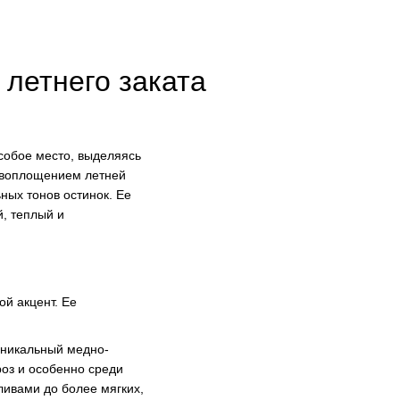
летнего заката
собое место, выделяясь
а воплощением летней
ных тонов остинок. Ее
й, теплый и
ой акцент. Ее
уникальный медно-
роз и особенно среди
ливами до более мягких,