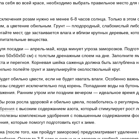
а себя во всей красе, необходимо выбрать правильное место для 
сключения розам нужно не менее 6-8 часов солнца. Только в этом 
, а цветение обильным. Грунт — плодородный, слабокислый либо
айте мест, где застаивается влага и вблизи крупных деревьев, кот
и питательные вещества.
ля посадки — апрель-май, когда минует угроза заморозков. Подго
но 50х50х50 см) с толстым дренажным слоем на дне. Заполните я
ста и перегноя. Корневая шейка саженца должна быть заглублена н
ильно полейте грунт и замульчируйте околоствольный круг.
удет обильно цвести, если не будет хватать влаги. Особенно важн
розы следует исключительно под корень. Попадание воды на бутоны
ражения. Ранним утром или поздним вечером — идеальное время д
обы роза росла здоровой и обильно цвела, позаботьтесь о регуляр
брения
с высоким содержанием азота, который стимулирует рост л
 полезны комплексные удобрения с повышенным содержанием фо
ия, которые помогут подготовить куст к зиме.
ка (после того, как пройдут заморозки) предусматривает удаление 
обегов. Оставьте 3-5 самых сильных и здоровых стеблей, укоротив 