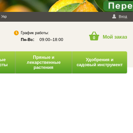
енциальности
Укр
Публичная оферта
Вход
График работы:
Мой заказ
0
Пн-Вс:
09:00–18:00
Пряные и
ные
Удобрения и
лекарственные
усты
садовый инструмент
растения