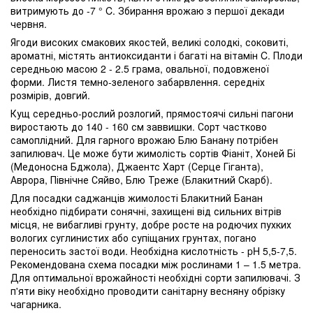
витримують до -7 ° C. Збирання врожаю з першої декади
червня.
Ягоди високих смакових якостей, великі солодкі, соковиті,
ароматні, містять антиоксиданти і багаті на вітамін C. Плоди
середньою масою 2 - 2.5 грама, овальної, подовженої
форми. Листя темно-зеленого забарвлення. середніх
розмірів, довгий.
Кущ середньо-рослий розлогий, прямостоячі сильні пагони
виростають до 140 - 160 см заввишки. Сорт частково
самоплідний. Для гарного врожаю Блю Банану потрібен
запилювач. Це може бути жимолість сортів Фіаніт, Хоней Бі
(Медоносна Бджола), Джаентс Харт (Серце Гіганта),
Аврора, Північне Сяйво, Блю Треже (Блакитний Скарб).
Для посадки саджанців жимолості Блакитний Банан
необхідно підбирати сонячні, захищені від сильних вітрів
місця, не вибагливі грунту, добре росте на родючих пухких
вологих суглинистих або супіщаних грунтах, погано
переносить застої води. Необхідна кислотність - pH 5,5-7,5.
Рекомендована схема посадки між рослинами 1 – 1.5 метра.
Для оптимальної врожайності необхідні сорти запилювачі. З
п'яти віку необхідно проводити санітарну весняну обрізку
чагарника.