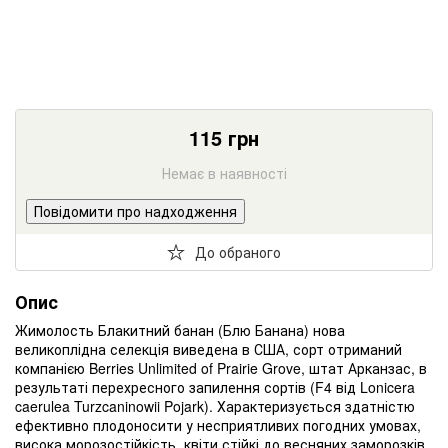
115
грн
Немає в наявності
Повідомити про надходження
До обраного
Опис
Жимолость Блакитний банан (Блю Банана) нова
великоплідна селекція виведена в США, сорт отриманий
компанією Berries Unlimited of Prairie Grove, штат Арканзас, в
результаті перехресного запилення сортів (F4 від Lonicera
caerulea Turzcaninowii Pojark). Характеризується здатністю
ефективно плодоносити у несприятливих погодних умовах,
висока морозостійкість, квіти стійкі до весняних заморозків,