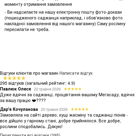
моменту отримання замовлення
- Ви надсилаєте на нашу електронну пошту фото-докази
(пошкодженого саджанця наприклад, і обов'язково фото
накладної замовлення від нашого магазину) Саму рослину
пересилати не треба.
Відгуки клієнтів про магазин
Написати відгук
295 відгуків
(загальний рейтинг: 4.9)
Павлюк Олеся
22 травня 2026
Дуже вдячні за саджанці, процвітання вашому Мегасаду, вдячні
за вашу працю ❤️????
Дар'я Кочуланова
20 травня 2026
Замовляла на сайті дерево, кущі жасміну та саджанці піонів -
все дійшло у гарному стані, добре прийнялося. Все добре,
рослини сподобались. Дякую!
Переглянути всі відгуки (295)