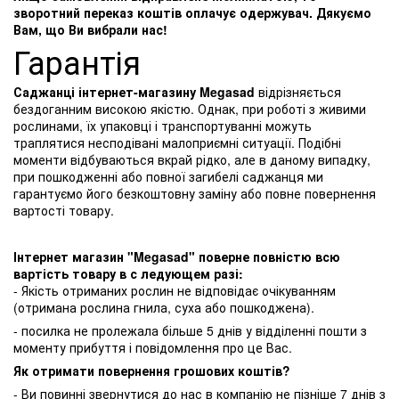
зворотний переказ коштів оплачує одержувач. Дякуємо
Вам, що Ви вибрали нас!
Гарантія
Саджанці інтернет-магазину Megasad
відрізняється
бездоганним високою якістю. Однак, при роботі з живими
рослинами, їх упаковці і транспортуванні можуть
траплятися несподівані малоприємні ситуації. Подібні
моменти відбуваються вкрай рідко, але в даному випадку,
при пошкодженні або повної загибелі саджанця ми
гарантуємо його безкоштовну заміну або повне повернення
вартості товару.
Інтернет магазин "Megasad" поверне повністю всю
вартість товару в с ледующем разі:
- Якість отриманих рослин не відповідає очікуванням
(отримана рослина гнила, суха або пошкоджена).
- посилка не пролежала більше 5 днів у відділенні пошти з
моменту прибуття і повідомлення про це Вас.
Як отримати повернення грошових коштів?
- Ви повинні звернутися до нас в компанію не пізніше 7 днів з