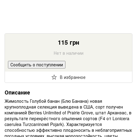
115
грн
Нет в наличии
Сообщить о поступлении
В избранное
Описание
Жимолость Голубой банан (Блю Банана) новая
крупноплодная селекция выведена в США, сорт получен
компанией Berries Unlimited of Prairie Grove, штат Арканзас, в
результате перекрёстного опыления сортов (F4 от Lonicera
caerulea Turzcaninowii Pojark). Характеризуется
способностью эффективно плодоносить в неблагоприятных
погодных условиях, высокая морозостойкость, цветы