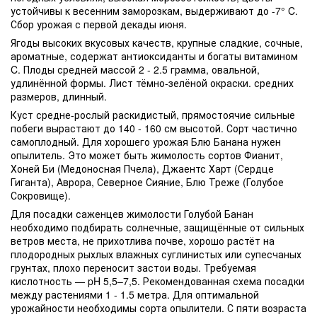
устойчивы к весенним заморозкам, выдерживают до -7° C.
Сбор урожая с первой декады июня.
Ягоды высоких вкусовых качеств, крупные сладкие, сочные,
ароматные, содержат антиоксиданты и богаты витамином
C. Плоды средней массой 2 - 2.5 грамма, овальной,
удлинённой формы. Лист тёмно-зелёной окраски. средних
размеров, длинный.
Куст средне-рослый раскидистый, прямостоячие сильные
побеги вырастают до 140 - 160 см высотой. Сорт частично
самоплодный. Для хорошего урожая Блю Банана нужен
опылитель. Это может быть жимолость сортов Фианит,
Хоней Би (Медоносная Пчела), Джаентс Харт (Сердце
Гиганта), Аврора, Северное Сияние, Блю Треже (Голубое
Сокровище).
Для посадки саженцев жимолости Голубой Банан
необходимо подбирать солнечные, защищённые от сильных
ветров места, не прихотлива почве, хорошо растёт на
плодородных рыхлых влажных суглинистых или супесчаных
грунтах, плохо переносит застои воды. Требуемая
кислотность — pH 5,5–7,5. Рекомендованная схема посадки
между растениями 1 - 1.5 метра. Для оптимальной
урожайности необходимы сорта опылители. С пяти возраста