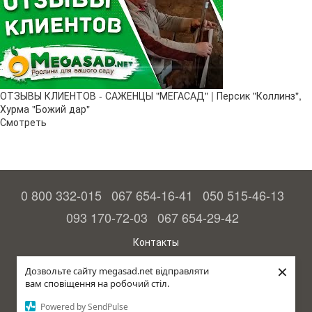
ОТЗЫВЫ КЛИЕНТОВ - САЖЕНЦЫ "МЕГАСАД" | Персик "Коллинз",
Хурма "Божий дар"
Смотреть
0 800 332-015
067 654-16-41
050 515-46-13
093 170-72-03
067 654-29-42
Контакты
Полная версия сайта
×
Дозвольте сайту megasad.net відправляти
вам сповіщення на робочий стіл.
© 2015—2026
Megasad - гарантия высокого урожая
Powered by SendPulse