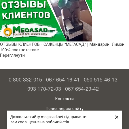
ОТЗЫВЫ КЛИЕНТОВ - САЖЕНЦЫ "МЕГАСАД" | Мандарин, Лимон
100% соответствие
Переглянути
0 800 332-015
067 654-16-41
050 515-46-13
093 170-72-03
067 654-29-42
Контакти
Повна версія сайту
×
Дозвольте сайту megasad.net відправляти
© 2015—2026
вам сповіщення на робочий стіл.
Megasad – гарантія високого врожаю