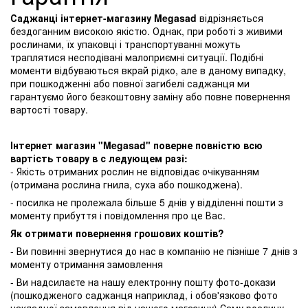
Саджанці інтернет-магазину Megasad
відрізняється
бездоганним високою якістю. Однак, при роботі з живими
рослинами, їх упаковці і транспортуванні можуть
траплятися несподівані малоприємні ситуації. Подібні
моменти відбуваються вкрай рідко, але в даному випадку,
при пошкодженні або повної загибелі саджанця ми
гарантуємо його безкоштовну заміну або повне повернення
вартості товару.
Інтернет магазин "Megasad" поверне повністю всю
вартість товару в с ледующем разі:
- Якість отриманих рослин не відповідає очікуванням
(отримана рослина гнила, суха або пошкоджена).
- посилка не пролежала більше 5 днів у відділенні пошти з
моменту прибуття і повідомлення про це Вас.
Як отримати повернення грошових коштів?
- Ви повинні звернутися до нас в компанію не пізніше 7 днів з
моменту отримання замовлення
- Ви надсилаєте на нашу електронну пошту фото-докази
(пошкодженого саджанця наприклад, і обов'язково фото
накладної замовлення від нашого магазину) Саму рослину