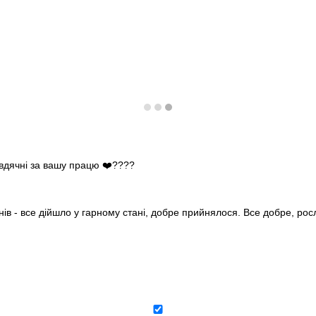
 вдячні за вашу працю ❤️????
нів - все дійшло у гарному стані, добре прийнялося. Все добре, ро