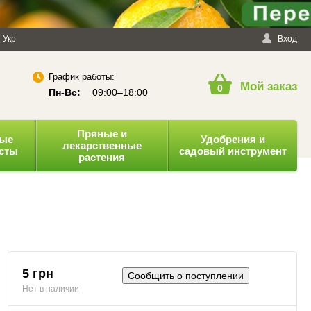
енциальности
Укр
Публичная оферта
Вход
График работы:
Мой заказ
0
Пн-Вс:
09:00–18:00
Пряные и
ные
Удобрения и
лекарственные
усты
садовый инструмент
растения
5 грн
Сообщить о поступлении
Нет в наличии