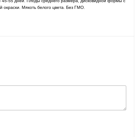
я 45-55 дней. Плоды среднего размера, дисковидной формы с
й окраски. Мякоть белого цвета. Без ГМО.