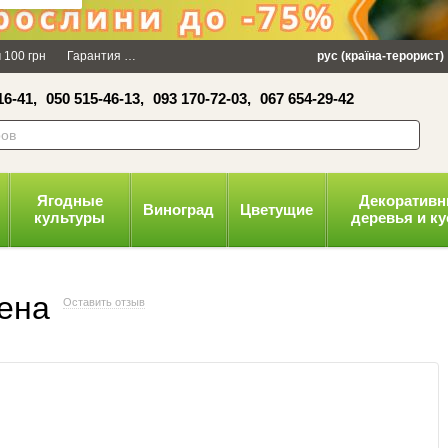
×
 100 грн
Гарантия
Упаковка
Оплата и доставка
рус (країна-терорист)
Политика конфид
16-41,
050 515-46-13,
093 170-72-03,
067 654-29-42
волити
Ягодные
Декоратив
Виноград
Цветущие
культуры
деревья и к
мена
Оставить отзыв