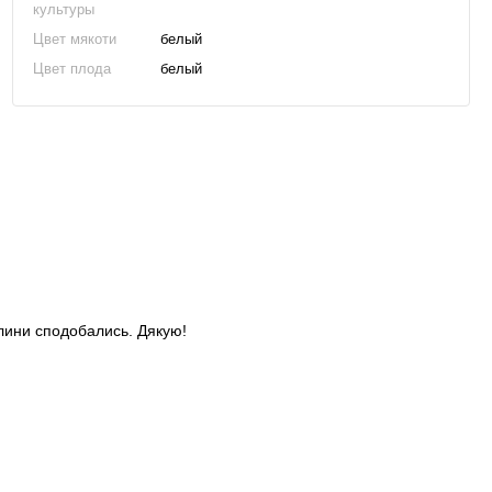
культуры
Цвет мякоти
белый
Цвет плода
белый
слини сподобались. Дякую!