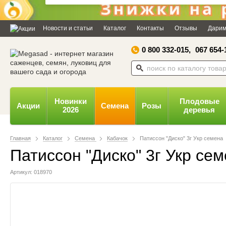
Дозвольте сайту megasad.net
відправляти вам сповіщення на
Новости и статьи
Каталог
Контакты
Отзывы
Дарим
робочий стіл.
0 800 332-015,
067 654-
Заборонити
Доз
Powered by SendPulse
Новинки
Плодовые
Акции
Семена
Розы
2026
деревья
Главная
Каталог
Семена
Кабачок
Патиссон "Диско" 3г Укр семена
Патиссон "Диско" 3г Укр се
Артикул: 018970