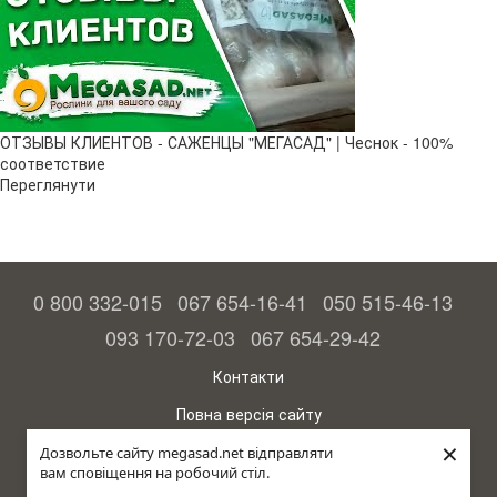
ОТЗЫВЫ КЛИЕНТОВ - САЖЕНЦЫ "МЕГАСАД" | Чеснок - 100%
соответствие
Переглянути
0 800 332-015
067 654-16-41
050 515-46-13
093 170-72-03
067 654-29-42
Контакти
Повна версія сайту
×
© 2015—2026
Дозвольте сайту megasad.net відправляти
Megasad – гарантія високого врожаю
вам сповіщення на робочий стіл.