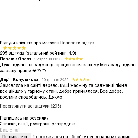
Відгуки клієнтів про магазин
Написати відгук
295 відгуків
(загальний рейтинг: 4.9)
Павлюк Олеся
22 травня 2026
Дуже вдячні за саджанці, процвітання вашому Мегасаду, вдячні
за вашу працю ❤️????
Дар'я Кочуланова
20 травня 2026
Замовляла на сайті дерево, кущі жасміну та саджанці піонів -
все дійшло у гарному стані, добре прийнялося. Все добре,
рослини сподобались. Дякую!
Переглянути всі відгуки (295)
Підпишись на розсилку
Знижки, акції, розіграші, розпродаж
Підписатись
Я
погоджуюся
на обробку персональних даних