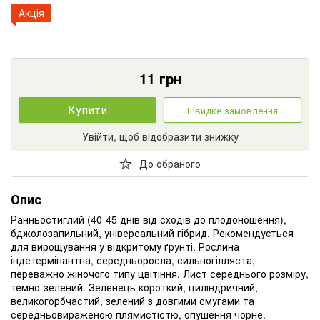
Акція
11
грн
Купити
Швидке замовлення
Увійти, щоб відобразити знижку
До обраного
Опис
Ранньостиглий (40-45 днів від сходів до плодоношення),
бджолозапильний, універсальний гібрид. Рекомендується
для вирощування у відкритому ґрунті. Рослина
індетермінантна, середньоросла, сильногілляста,
переважно жіночого типу цвітіння. Лист середнього розміру,
темно-зелений. Зеленець короткий, циліндричний,
великогорбчастий, зелений з довгими смугами та
середньовираженою плямистістю, опушення чорне.