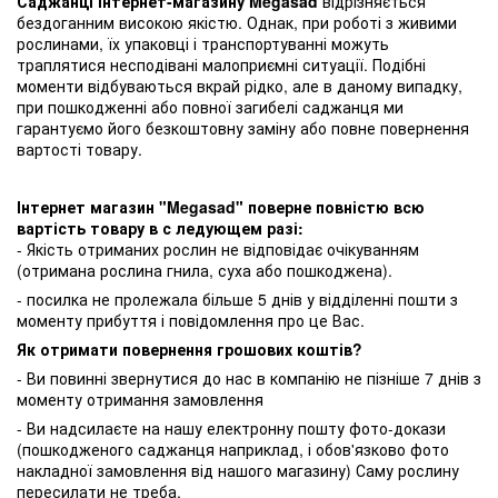
Саджанці інтернет-магазину Megasad
відрізняється
бездоганним високою якістю. Однак, при роботі з живими
рослинами, їх упаковці і транспортуванні можуть
траплятися несподівані малоприємні ситуації. Подібні
моменти відбуваються вкрай рідко, але в даному випадку,
при пошкодженні або повної загибелі саджанця ми
гарантуємо його безкоштовну заміну або повне повернення
вартості товару.
Інтернет магазин "Megasad" поверне повністю всю
вартість товару в с ледующем разі:
- Якість отриманих рослин не відповідає очікуванням
(отримана рослина гнила, суха або пошкоджена).
- посилка не пролежала більше 5 днів у відділенні пошти з
моменту прибуття і повідомлення про це Вас.
Як отримати повернення грошових коштів?
- Ви повинні звернутися до нас в компанію не пізніше 7 днів з
моменту отримання замовлення
- Ви надсилаєте на нашу електронну пошту фото-докази
(пошкодженого саджанця наприклад, і обов'язково фото
накладної замовлення від нашого магазину) Саму рослину
пересилати не треба.