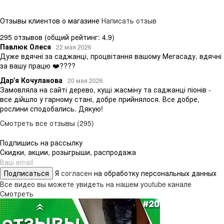
Отзывы клиентов о магазине
Написать отзыв
295 отзывов
(общий рейтинг: 4.9)
Павлюк Олеся
22 мая 2026
Дуже вдячні за саджанці, процвітання вашому Мегасаду, вдячні
за вашу працю ❤️????
Дар'я Кочуланова
20 мая 2026
Замовляла на сайті дерево, кущі жасміну та саджанці піонів -
все дійшло у гарному стані, добре прийнялося. Все добре,
рослини сподобались. Дякую!
Смотреть все отзывы (295)
Подпишись на рассылку
Скидки, акции, розыгрыши, распродажа
Подписаться
Я
согласен
на обработку персональных данных
Все видео вы можете увидеть на нашем youtube канале
Смотреть