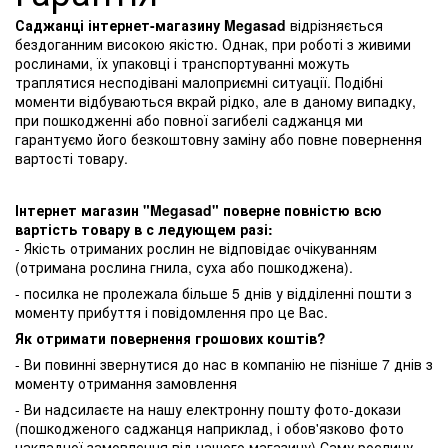
Саджанці інтернет-магазину Megasad
відрізняється
бездоганним високою якістю. Однак, при роботі з живими
рослинами, їх упаковці і транспортуванні можуть
траплятися несподівані малоприємні ситуації. Подібні
моменти відбуваються вкрай рідко, але в даному випадку,
при пошкодженні або повної загибелі саджанця ми
гарантуємо його безкоштовну заміну або повне повернення
вартості товару.
Інтернет магазин "Megasad" поверне повністю всю
вартість товару в с ледующем разі:
- Якість отриманих рослин не відповідає очікуванням
(отримана рослина гнила, суха або пошкоджена).
- посилка не пролежала більше 5 днів у відділенні пошти з
моменту прибуття і повідомлення про це Вас.
Як отримати повернення грошових коштів?
- Ви повинні звернутися до нас в компанію не пізніше 7 днів з
моменту отримання замовлення
- Ви надсилаєте на нашу електронну пошту фото-докази
(пошкодженого саджанця наприклад, і обов'язково фото
накладної замовлення від нашого магазину) Саму рослину