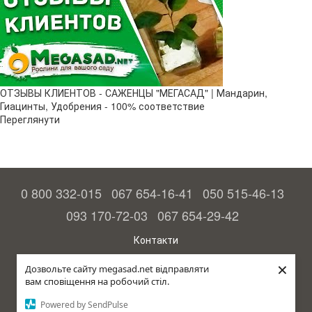
ОТЗЫВЫ КЛИЕНТОВ - САЖЕНЦЫ "МЕГАСАД" | Мандарин,
Гиацинты, Удобрения - 100% соответствие
Переглянути
0 800 332-015
067 654-16-41
050 515-46-13
093 170-72-03
067 654-29-42
Контакти
Повна версія сайту
×
Дозвольте сайту megasad.net відправляти
вам сповіщення на робочий стіл.
© 2015—2026
Megasad – гарантія високого врожаю
Powered by SendPulse