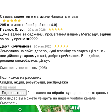
Отзывы клиентов о магазине
Написать отзыв
295 отзывов
(общий рейтинг: 4.9)
Павлюк Олеся
22 мая 2026
Дуже вдячні за саджанці, процвітання вашому Мегасаду, вдячні
за вашу працю ❤️????
Дар'я Кочуланова
20 мая 2026
Замовляла на сайті дерево, кущі жасміну та саджанці піонів -
все дійшло у гарному стані, добре прийнялося. Все добре,
рослини сподобались. Дякую!
Смотреть все отзывы (295)
Подпишись на рассылку
Скидки, акции, розыгрыши, распродажа
Подписаться
Я
согласен
на обработку персональных данных
Все видео вы можете увидеть на нашем youtube канале
Смотреть