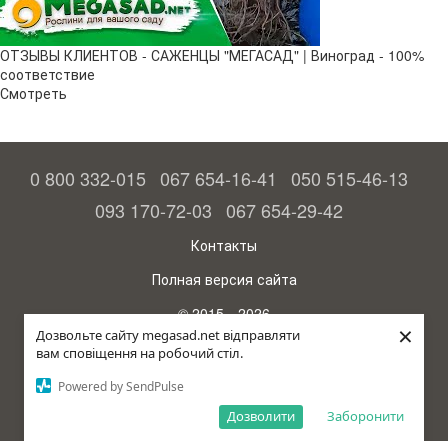
ОТЗЫВЫ КЛИЕНТОВ - САЖЕНЦЫ "МЕГАСАД" | Виноград - 100%
соответствие
Смотреть
0 800 332-015
067 654-16-41
050 515-46-13
093 170-72-03
067 654-29-42
Контакты
Полная версия сайта
© 2015—2026
×
Megasad - гарантия высокого урожая
Дозвольте сайту megasad.net відправляти
вам сповіщення на робочий стіл.
Укр
Powered by SendPulse
Дозволити
Заборонити