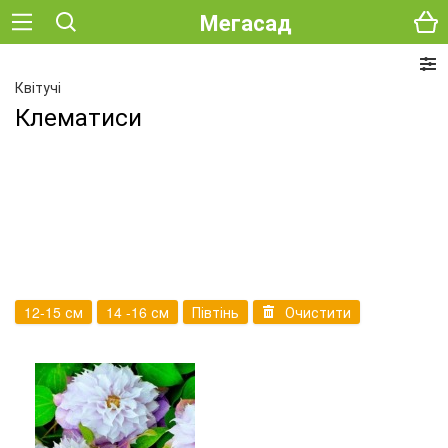
Мегасад
Квітучі
Клематиси
12-15 см
14 -16 см
Півтінь
Очистити