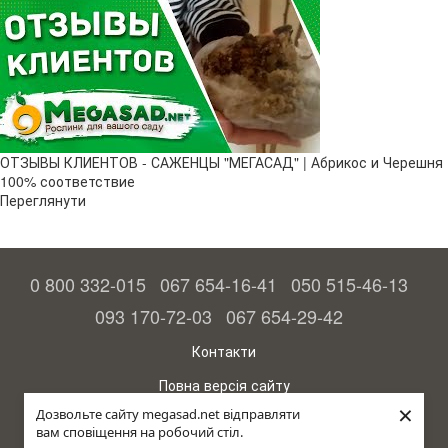
ОТЗЫВЫ КЛИЕНТОВ - САЖЕНЦЫ "МЕГАСАД" | Абрикос и Черешня
100% соответствие
Переглянути
0 800 332-015
067 654-16-41
050 515-46-13
093 170-72-03
067 654-29-42
Контакти
Повна версія сайту
×
Дозвольте сайту megasad.net відправляти
© 2015—2026
вам сповіщення на робочий стіл.
Megasad – гарантія високого врожаю