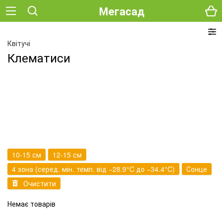
Мегасад
Квітучі
Клематиси
10-15 см
12-15 см
4 зона (серед. мін. темп. від −28.9°C до −34.4°C)
Сонце
Очистити
Немає товарів