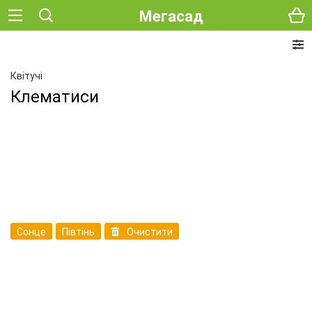
Мегасад
Квітучі
Клематиси
Сонце
Півтінь
Очистити