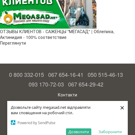
ОТЗЫВЫ КЛИЕНТОВ - САЖЕНЦЫ "МЕГАСАД" | Облепиха,
Актинидия - 100% соответствие
Переглянути
0 800 332-015
067 654-16-41
050 515-46-13
093 170-72-03
067 654-29-42
Контакти
Повна версія сайту
×
Дозвольте сайту megasad.net відправляти
вам сповіщення на робочий стіл.
© 2015—2026
Megasad – гарантія високого врожаю
Powered by SendPulse
рус (країна-терорист)
Дозволити
Заборонити