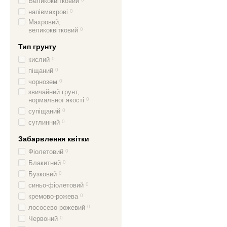
Великоквітковий
напівмахрові
0
Махровий,
великоквітковий
0
Тип грунту
кислий
0
піщаний
0
чорнозем
0
звичайний грунт,
нормальної якості
0
супіщаний
0
суглинний
0
Забарвлення квітки
Фіолетовий
0
Блакитний
0
Бузковий
0
синьо-фіолетовий
0
кремово-рожева
0
лососево-рожевий
0
Червоний
0