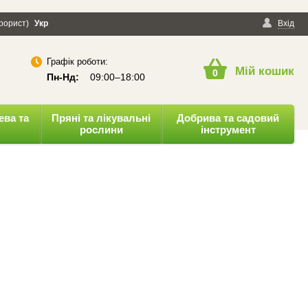
ерорист)
онфіденційності
Укр
Публічна оферта
Вхід
Графік роботи:
Мій кошик
0
Пн-Нд:
09:00–18:00
ева та
Пряні та лікувальні
Добрива та садовий
рослини
інструмент