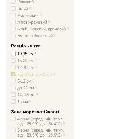
Рожевий
0
Білий
0
Малиновий
0
лілово-рожевий
0
білий, бежевий, кремовий
0
Бузково-блакитний
0
Розмір квітки
10-15 см
1
15-20 см
0
12-15 см
0
від 20 см до 25 см
0
5-12 см
0
до 22 см
0
14 -16 см
0
15 см
0
Зона морозостійкості
4 зона (серед. мін. темп.
від −28.9°C до −34.4°C)
0
5 зона (серед. мін. темп.
від −23.3°C до −28.9°C)
0