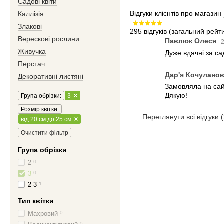
Садові квіти
Відгуки клієнтів про магазин
Каллізія
Злакові
295 відгуків
(загальний рейти
Верескові рослини
Павлюк Олеся
2
Живучка
Дуже вдячні за с
Перстач
Дар'я Кочулано
Декоративні листяні
Замовляла на сайт
Дякую!
Група обрізки:
3
Розмір квітки:
Переглянути всі відгуки 
від 20 см до 25 см
Очистити фільтр
Група обрізки
2
0
3
0
2-3
1
Тип квітки
Махровий
0
0