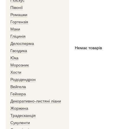
Гібіскус
Півонії
Ромашки
Гортензія
Маки
Гліцинія
Делосперма
Немає товарів
Гвоздика
Юка
Морозник
Хости
Рододендрон
Вейгела
Гейхера
Декоративно-листяні ліани
Жоржина
Традесканція
Сукуленти