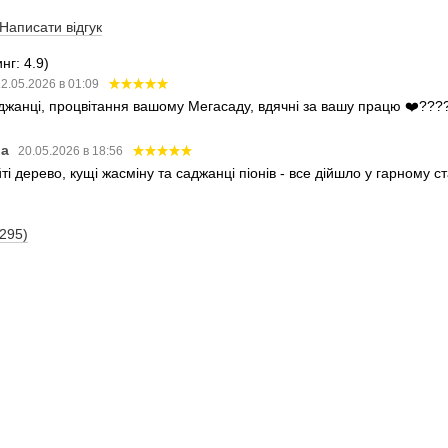
Написати відгук
нг: 4.9)
2.05.2026 в 01:09
аджанці, процвітання вашому Мегасаду, вдячні за вашу працю ❤️???
ва
20.05.2026 в 18:56
і дерево, кущі жасміну та саджанці піонів - все дійшло у гарному 
(295)