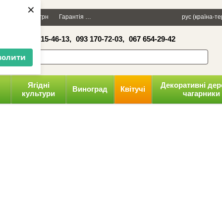
×
Даруємо 100 грн
Гарантія
Упаковка
Оплата і доставка
рус (країна-т
Політика к
16-41,
050 515-46-13,
093 170-72-03,
067 654-29-42
волити
Ягідні
Декоративні дер
Виноград
Квітучі
культури
чагарники