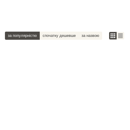
за популярністю
спочатку дешевше
за назвою