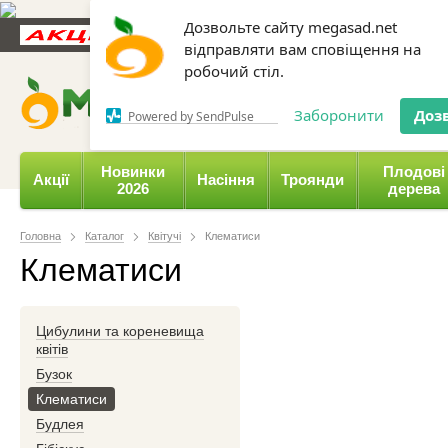
Дозвольте сайту megasad.net
Новини та статті
Каталог
Контакти
Відгуки
відправляти вам сповіщення на
робочий стіл.
0 800 332-015,
067 654-
Заборонити
Доз
Powered by SendPulse
Новинки
Плодові
Акції
Насіння
Троянди
2026
дерева
Головна
Каталог
Квітучі
Клематиси
Клематиси
Цибулини та кореневища
квітів
Бузок
Клематиси
Будлея