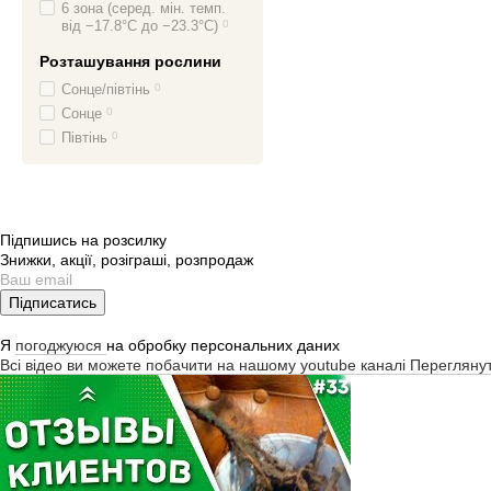
6 зона (серед. мін. темп.
від −17.8°C до −23.3°C)
0
Розташування рослини
Сонце/півтінь
0
Сонце
0
Півтінь
0
Підпишись на розсилку
Знижки, акції, розіграші, розпродаж
Підписатись
Я
погоджуюся
на обробку персональних даних
Всі відео ви можете побачити на нашому youtube каналі
Перегляну