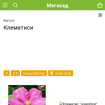
Мегасад
Квітучі
Клематиси
3
2-3
Сонце/півтінь
Очистити