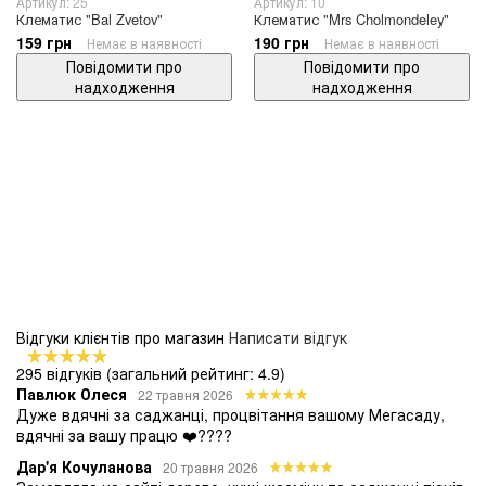
Артикул: 25
Артикул: 10
Клематис "Bal Zvetov"
Клематис "Mrs Cholmondeley"
159 грн
190 грн
Немає в наявності
Немає в наявності
Повідомити про
Повідомити про
надходження
надходження
Відгуки клієнтів про магазин
Написати відгук
295 відгуків
(загальний рейтинг: 4.9)
Павлюк Олеся
22 травня 2026
Дуже вдячні за саджанці, процвітання вашому Мегасаду,
вдячні за вашу працю ❤️????
Дар'я Кочуланова
20 травня 2026