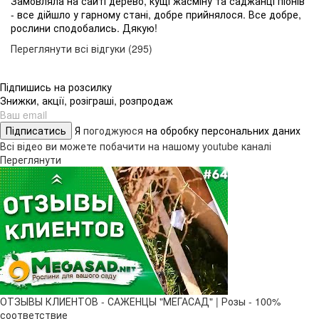
Замовляла на сайті дерево, кущі жасміну та саджанці піонів
- все дійшло у гарному стані, добре прийнялося. Все добре,
рослини сподобались. Дякую!
Переглянути всі відгуки (295)
Підпишись на розсилку
Знижки, акції, розіграші, розпродаж
Підписатись
Я
погоджуюся
на обробку персональних даних
Всі відео ви можете побачити на нашому youtube каналі
Переглянути
ОТЗЫВЫ КЛИЕНТОВ - САЖЕНЦЫ "МЕГАСАД" | Розы - 100%
соответствие