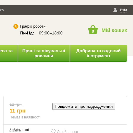
йності
кр
Публічна оферта
Вхід
Графік роботи:
Мій кошик
0
Пн-Нд:
09:00–18:00
ева та
Пряні та лікувальні
Добрива та садовий
рослини
інструмент
12 грн
Повідомити про надходження
11 грн
Немає в наявності
Зайдіть
, щоб
До обраного