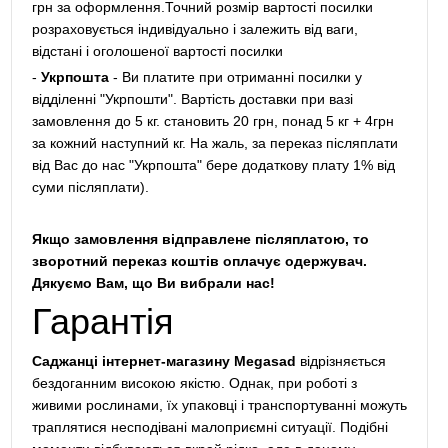
грн за оформлення.Точний розмір вартості посилки
розраховується індивідуально і залежить від ваги,
відстані і оголошеної вартості посилки
-
Укрпошта
- Ви платите при отриманні посилки у
відділенні "Укрпошти". Вартість доставки при вазі
замовлення до 5 кг. становить 20 грн, понад 5 кг + 4грн
за кожний наступний кг. На жаль, за переказ післяплати
від Вас до нас "Укрпошта" бере додаткову плату 1% від
суми післяплати).
Якщо замовлення відправлене післяплатою, то
зворотний переказ коштів оплачує одержувач.
Дякуємо Вам, що Ви вибрали нас!
Гарантія
Саджанці інтернет-магазину Megasad
відрізняється
бездоганним високою якістю. Однак, при роботі з
живими рослинами, їх упаковці і транспортуванні можуть
траплятися несподівані малоприємні ситуації. Подібні