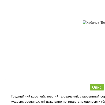
Опис
Традиційний короткий, товстий та овальний, старовинний сор
кущових рослинах, які дуже рано починають плодоносити (бли