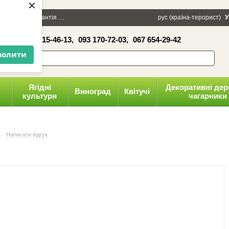
×
100 грн
Гарантія
Упаковка
Оплата і доставка
рус (країна-терорист)
Політика конфіденці
У
16-41,
050 515-46-13,
093 170-72-03,
067 654-29-42
волити
Ягідні
Декоративні дер
Виноград
Квітучі
культури
чагарники
Написати відгук