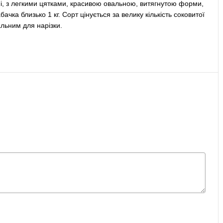
лені, з легкими цятками, красивою овальною, витягнутою форми,
чка близько 1 кг. Сорт цінується за велику кількість соковитої
альним для нарізки.