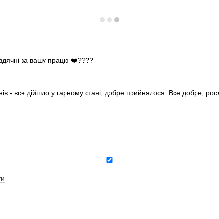
 вдячні за вашу працю ❤️????
нів - все дійшло у гарному стані, добре прийнялося. Все добре, ро
ти