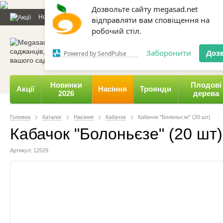
Дозвольте сайту megasad.net
Новини та статті
Каталог
Контакти
Відгуки
Даруємо 
відправляти вам сповіщення на
робочий стіл.
0 800 332-015,
067 654-
Заборонити
Доз
Powered by SendPulse
Новинки
Плодові
Акції
Насіння
Троянди
2026
дерева
Головна
Каталог
Насіння
Кабачок
Кабачок "Болоньєзе" (20 шт)
Кабачок "Болоньєзе" (20 шт)
Артикул: 12529