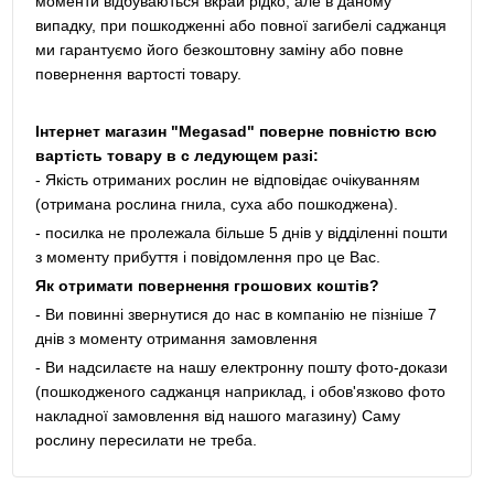
моменти відбуваються вкрай рідко, але в даному
випадку, при пошкодженні або повної загибелі саджанця
ми гарантуємо його безкоштовну заміну або повне
повернення вартості товару.
Інтернет магазин "Megasad" поверне повністю всю
вартість товару в с ледующем разі:
- Якість отриманих рослин не відповідає очікуванням
(отримана рослина гнила, суха або пошкоджена).
- посилка не пролежала більше 5 днів у відділенні пошти
з моменту прибуття і повідомлення про це Вас.
Як отримати повернення грошових коштів?
- Ви повинні звернутися до нас в компанію не пізніше 7
днів з моменту отримання замовлення
- Ви надсилаєте на нашу електронну пошту фото-докази
(пошкодженого саджанця наприклад, і обов'язково фото
накладної замовлення від нашого магазину) Саму
рослину пересилати не треба.