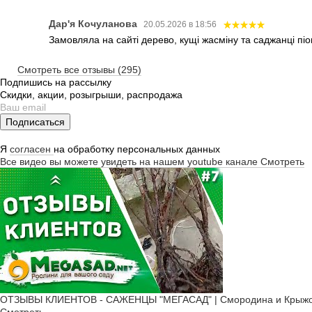
Дар'я Кочуланова
20.05.2026 в 18:56
Замовляла на сайті дерево, кущі жасміну та саджанці піо
Смотреть все отзывы (295)
Подпишись на рассылку
Скидки, акции, розыгрыши, распродажа
Подписаться
Я
согласен
на обработку персональных данных
Все видео вы можете увидеть на нашем youtube канале
Смотреть
ОТЗЫВЫ КЛИЕНТОВ - САЖЕНЦЫ "МЕГАСАД" | Смородина и Крыжов