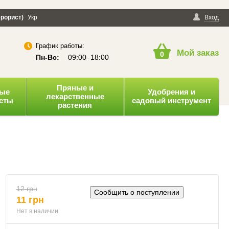
ерорист)
 конфиденциальности
Укр
Публичная оферта
Вход
График работы:
Мой заказ
0
Пн-Вс:
09:00–18:00
Пряные и
ные
Удобрения и
лекарственные
усты
садовый инструмент
растения
12 грн
Сообщить о поступлении
11 грн
Нет в наличии