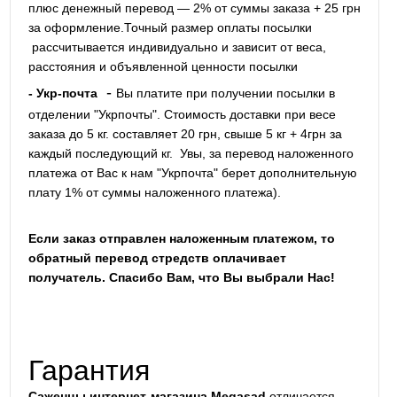
плюс денежный перевод — 2% от суммы заказа + 25 грн
за оформление.Точный размер оплаты посылки
рассчитывается индивидуально и зависит от веса,
расстояния и объявленной ценности посылки
-
- Укр-почта
Вы платите при получении посылки в
отделении "Укрпочты". Стоимость доставки при весе
заказа до 5 кг. составляет 20 грн, свыше 5 кг + 4грн за
каждый последующий кг.
Увы, за перевод наложенного
платежа от Вас к нам "Укрпочта" берет дополнительную
плату 1% от суммы наложенного платежа).
Если заказ отправлен наложенным платежом, то
обратный перевод стредств оплачивает
получатель. Спасибо Вам, что Вы выбрали Нас!
Гарантия
Саженцы интернет-магазина Megasad
отличается