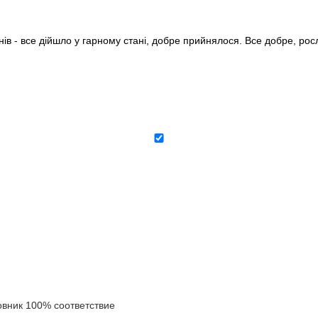
нів - все дійшло у гарному стані, добре прийнялося. Все добре, ро
ник 100% соответствие