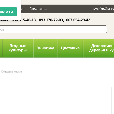
×
Дарим 100 грн
Гарантия
Упаковка
Оплата и доставка
рус (країна-т
Политика
16-41,
050 515-46-13,
093 170-72-03,
067 654-29-42
волити
Ягодные
Декоратив
Виноград
Цветущие
культуры
деревья и к
Оставить отзыв