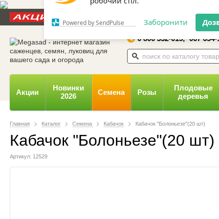
Дозвольте сайту megasad.net
Новости и статьи
Каталог
Контакты
Отзывы
відправляти вам сповіщення на
робочий стіл.
0 800 332-015,
067 654-
Заборонити
Доз
Powered by SendPulse
Новинки
Плодовые
Акции
Семена
Розы
2026
деревья
Главная
Каталог
Семена
Кабачок
Кабачок "Болоньезе"(20 шт)
Кабачок "Болоньезе"(20 шт)
Артикул: 12529