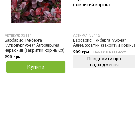
Артикул: 33111
Артикул: 33112
Барбарис Тунберга
Барбарис Тунберга "Ауреа"
"Атропурпуреа" Atropurpurea
Aurea жовтий (закритий корінь)
червоний (закритий корінь С3)
299 грн
Немає в наявності
299 грн
Повідомити про
надходження
Купити