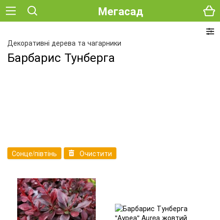
Мегасад
Декоративні дерева та чагарники
Барбарис Тунберга
Сонце/півтінь
Очистити