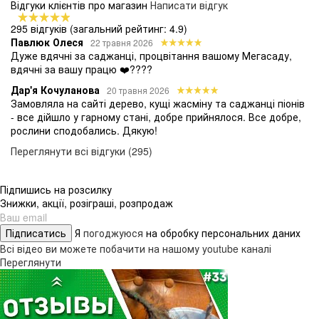
Відгуки клієнтів про магазин
Написати відгук
295 відгуків
(загальний рейтинг: 4.9)
Павлюк Олеся
22 травня 2026
Дуже вдячні за саджанці, процвітання вашому Мегасаду,
вдячні за вашу працю ❤️????
Дар'я Кочуланова
20 травня 2026
Замовляла на сайті дерево, кущі жасміну та саджанці піонів
- все дійшло у гарному стані, добре прийнялося. Все добре,
рослини сподобались. Дякую!
Переглянути всі відгуки (295)
Підпишись на розсилку
Знижки, акції, розіграші, розпродаж
Підписатись
Я
погоджуюся
на обробку персональних даних
Всі відео ви можете побачити на нашому youtube каналі
Переглянути