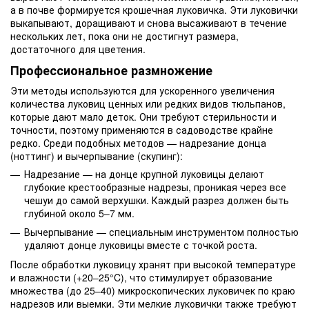
а в почве формируется крошечная луковичка. Эти луковички
выкапывают, доращивают и снова высаживают в течение
нескольких лет, пока они не достигнут размера,
достаточного для цветения.
Профессиональное размножение
Эти методы используются для ускоренного увеличения
количества луковиц ценных или редких видов тюльпанов,
которые дают мало деток. Они требуют стерильности и
точности, поэтому применяются в садоводстве крайне
редко. Среди подобных методов — надрезание донца
(ноттинг) и вычерпывание (скупинг):
Надрезание — на донце крупной луковицы делают
глубокие крестообразные надрезы, проникая через все
чешуи до самой верхушки. Каждый разрез должен быть
глубиной около 5–7 мм.
Вычерпывание — специальным инструментом полностью
удаляют донце луковицы вместе с точкой роста.
После обработки луковицу хранят при высокой температуре
и влажности (+20–25°C), что стимулирует образование
множества (до 25–40) микроскопических луковичек по краю
надрезов или выемки. Эти мелкие луковички также требуют