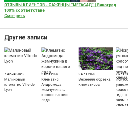
ОТЗЫВЫ КЛИЕНТОВ - САЖЕНЦЫ "МЕГАСАД" | Виноград
100% соответствие
Смотреть
Другие записи
7 июня 2026
2 мая 2026
2 мая 2026
2 мая 2
Малиновый
Клематис
Весенняя обрезка
Искус
клематис Ville de
Андромеда:
клематисов
умнож
Lyon
жемчужина в
красо
короне вашего
гид по
сада
размн
клема