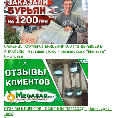
САЖЕНЦЫ ХУРМЫ ОТ МОШЕННИКОВ | 12 ДЕРЕВЬЕВ В
УПАКОВКЕ! | Честный обзор и распаковка с "Мегасад"
Смотреть
ОТЗЫВЫ КЛИЕНТОВ - САЖЕНЦЫ "МЕГАСАД" | Актинидия -
100%