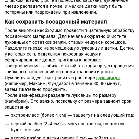
гнездо распадется в почве, и мелкие детки могут быть
потеряны или повреждены при извлечении.
Как сохранить посадочный материал
После выкопки необходимо провести тщательную обработку
посадочного материала. Для начала аккуратно очистите
луковицы от остатков земли, старых чешуек и корешков.
Разделите гнездо на замещающую луковицу и детки. Детки,
у которых есть отдельная покровная чешуя и
сформированное донце, пригодны к посадке.
Протравливание — обязательный этап для предотвращения
грибковых заболеваний во время хранения и роста.
Луковицы следует протравить в растворе
фунгицида
(например, Максим, Фундазол) в течение 30–60 минут,
затем тщательно просушить.
После дезинфекции разделите луковицы по размеру
(калибрам). Это важно, поскольку от размера зависит срок
зацветания:
экстра-класс (более 4 см) — зацветут на следующий год;
первый разбор (3–4 см) — могут зацвести, но цветок
будет мелким;
второй разбор и детки (менее 3 см) — пойдут на