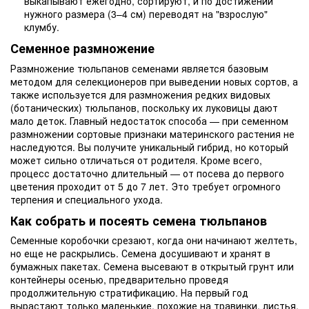
выкапывают ежегодно, сортируют, и по достижении
нужного размера (3–4 см) переводят на "взрослую"
клумбу.
Семенное размножение
Размножение тюльпанов семенами является базовым
методом для селекционеров при выведении новых сортов, а
также используется для размножения редких видовых
(ботанических) тюльпанов, поскольку их луковицы дают
мало деток. Главный недостаток способа — при семенном
размножении сортовые признаки материнского растения не
наследуются. Вы получите уникальный гибрид, но который
может сильно отличаться от родителя. Кроме всего,
процесс достаточно длительный — от посева до первого
цветения проходит от 5 до 7 лет. Это требует огромного
терпения и специального ухода.
Как собрать и посеять семена тюльпанов
Семенные коробочки срезают, когда они начинают желтеть,
но еще не раскрылись. Семена досушивают и хранят в
бумажных пакетах. Семена высевают в открытый грунт или
контейнеры осенью, предварительно проведя
продолжительную стратификацию. На первый год
вырастают только маленькие, похожие на травинки, листья,