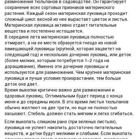
размножения тюльпанов в садоводстве. Он гарантирует
сохранение всех сортовых признаков материнского
растения. Каждый сезон материнская луковица проходит
сложный цикл: весной из нее вырастает цветок и листья.
Материнская луковица активно отдает питательные
вещества и постепенно истощается.
В середине лета материнская луковица полностью
отмирает, а на ее месте образуется гнездо из новой
замещающей луковицы (крупной, которая зацветет на
следующий год) и нескольких дочерних луковиц, или деток
(более мелких, которым потребуется 1–2 года на
доращивание). Именно эти дочерние луковицы и
используются для размножения. Чем крупнее материнская
луковица и лучше условия произрастания, тем больше
деток она дает.
Время выкопки критично важно для размножения и
здоровья луковиц. Оптимальным будет период с конца
июня и до середины июля. В это время листья тюльпанов
обычно желтеют на две трети, но еще не полностью
засыхают. Стебель должен стать мягким и легко сгибаться.
Если выкопать слишком рано (при зеленых листьях),
луковица не успеет накопить достаточно питательных
веществ, и детки будут мелкими и слабыми. Если выкопать
слишком поздно (листья полностью засохли), луковичное