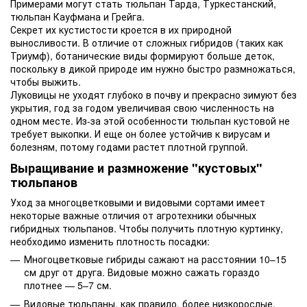
Примерами могут стать тюльпан Тарда, Туркестанский,
тюльпан Кауфмана и Грейга.
Секрет их кустистости кроется в их природной
выносливости. В отличие от сложных гибридов (таких как
Триумф), ботанические виды формируют больше деток,
поскольку в дикой природе им нужно быстро размножаться,
чтобы выжить.
Луковицы не уходят глубоко в почву и прекрасно зимуют без
укрытия, год за годом увеличивая свою численность на
одном месте. Из-за этой особенности тюльпан кустовой не
требует выкопки. И еще он более устойчив к вирусам и
болезням, потому годами растет плотной группой.
Выращивание и размножение "кустовых"
тюльпанов
Уход за многоцветковыми и видовыми сортами имеет
некоторые важные отличия от агротехники обычных
гибридных тюльпанов. Чтобы получить плотную куртинку,
необходимо изменить плотность посадки:
Многоцветковые гибриды сажают на расстоянии 10–15
см друг от друга. Видовые можно сажать гораздо
плотнее — 5–7 см.
Видовые тюльпаны, как правило, более низкорослые,