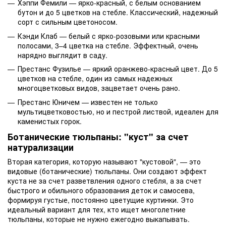
Хэппи Фемили — ярко-красный, с белым основанием
бутон и до 5 цветков на стебле. Классический, надежный
сорт с сильным цветоносом.
Кэнди Клаб — белый с ярко-розовыми или красными
полосами, 3–4 цветка на стебле. Эффектный, очень
нарядно выглядит в саду.
Престанс Фузилье — яркий оранжево-красный цвет. До 5
цветков на стебле, один из самых надежных
многоцветковых видов, зацветает очень рано.
Престанс Юничем — известен не только
мультицветковостью, но и пестрой листвой, идеален для
каменистых горок.
Ботанические тюльпаны: "куст" за счет
натурализации
Вторая категория, которую называют "кустовой", — это
видовые (ботанические) тюльпаны. Они создают эффект
куста не за счет разветвления одного стебля, а за счет
быстрого и обильного образования деток и самосева,
формируя густые, постоянно цветущие куртинки. Это
идеальный вариант для тех, кто ищет многолетние
тюльпаны, которые не нужно ежегодно выкапывать.