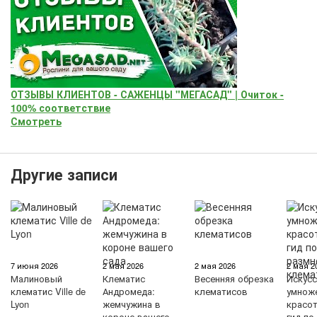
ОТЗЫВЫ КЛИЕНТОВ - САЖЕНЦЫ "МЕГАСАД" | Очиток -
100% соответствие
Смотреть
Другие записи
7 июня 2026
2 мая 2026
2 мая 2026
2 мая 2
Малиновый
Клематис
Весенняя обрезка
Искус
клематис Ville de
Андромеда:
клематисов
умнож
Lyon
жемчужина в
красо
короне вашего
гид по