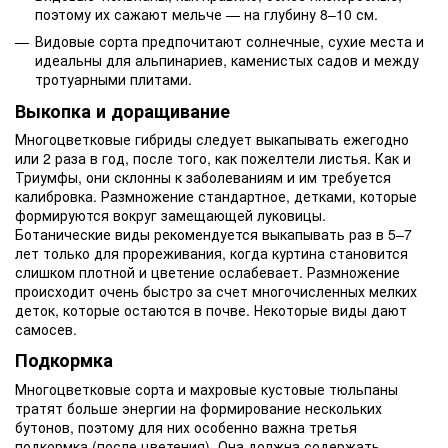
поэтому их сажают мельче — на глубину 8–10 см.
Видовые сорта предпочитают солнечные, сухие места и
идеальны для альпинариев, каменистых садов и между
тротуарными плитами.
Выкопка и доращивание
Многоцветковые гибриды следует выкапывать ежегодно
или 2 раза в год, после того, как пожелтели листья. Как и
Триумфы, они склонны к заболеваниям и им требуется
калибровка. Размножение стандартное, детками, которые
формируются вокруг замещающей луковицы.
Ботанические виды рекомендуется выкапывать раз в 5–7
лет только для прореживания, когда куртина становится
слишком плотной и цветение ослабевает. Размножение
происходит очень быстро за счет многочисленных мелких
деток, которые остаются в почве. Некоторые виды дают
самосев.
Подкормка
Многоцветковые сорта и махровые кустовые тюльпаны
тратят больше энергии на формирование нескольких
бутонов, поэтому для них особенно важна третья
подкормка (после цветения). Она должна содержать