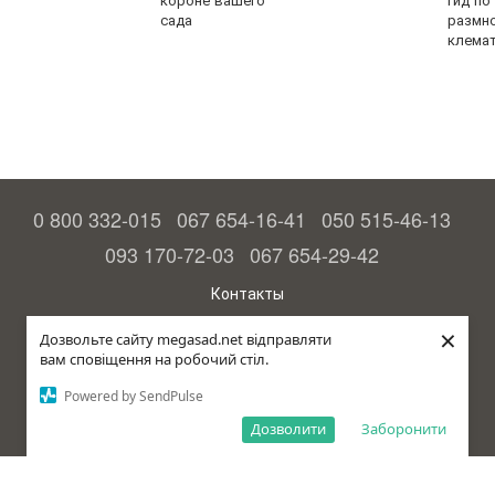
сада
размн
клема
0 800 332-015
067 654-16-41
050 515-46-13
093 170-72-03
067 654-29-42
Контакты
Полная версия сайта
×
Дозвольте сайту megasad.net відправляти
вам сповіщення на робочий стіл.
© 2015—2026
Megasad - гарантия высокого урожая
Powered by SendPulse
Укр
Дозволити
Заборонити