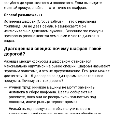
голубого до ярко-желтого и полосатого. Если вы видите
желтый крокус, знайте — это точно не шафран.
Способ размножения
Истинный шафран (Crocus sativus) — это стерильный
триплоид. Он не дает семян. Размножается он
исключительно делением луковиц. Весенние же крокусы
прекрасно размножаются семенами и часто дичают в
садах.
Драгоценная специя: почему шафран такой
дорогой?
Разница между крокусом и шафраном становится
максимально ощутимой на рынке специй. Шафран называют
“красным золотом”, и это не преувеличение. Его цена может
достигать 10–15 долларов за один грамм качественного
продукта. Почему это так дорого?
Ручной труд: никакие машины не могут заменить
человека в сборе шафрана. Цветы собирают на
рассвете, пока они не раскрылись полностью под
солнцем, иначе рыльца теряют аромат.
Низкий выход продукта: чтобы получить всего 1
килограмм сухой специи, нужно вручную обработать