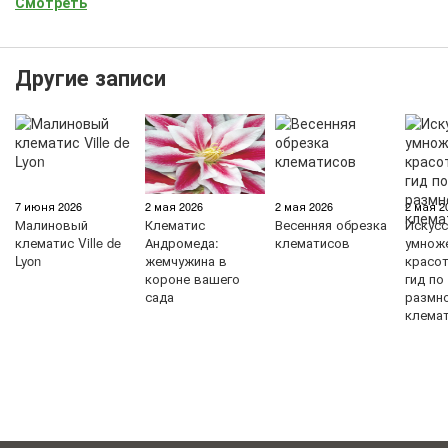
Смотреть
Другие записи
7 июня 2026
2 мая 2026
2 мая 2026
2 мая 2
Малиновый
Клематис
Весенняя обрезка
Искус
клематис Ville de
Андромеда:
клематисов
умнож
Lyon
жемчужина в
красо
короне вашего
гид по
сада
размн
клема