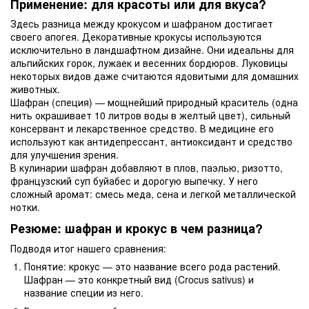
Применение: для красоты или для вкуса?
Здесь разница между крокусом и шафраном достигает
своего апогея. Декоративные крокусы используются
исключительно в ландшафтном дизайне. Они идеальны для
альпийских горок, лужаек и весенних бордюров. Луковицы
некоторых видов даже считаются ядовитыми для домашних
животных.
Шафран (специя) — мощнейший природный краситель (одна
нить окрашивает 10 литров воды в желтый цвет), сильный
консервант и лекарственное средство. В медицине его
используют как антидепрессант, антиоксидант и средство
для улучшения зрения.
В кулинарии шафран добавляют в плов, паэлью, ризотто,
французский суп буйабес и дорогую выпечку. У него
сложный аромат: смесь меда, сена и легкой металлической
нотки.
Резюме: шафран и крокус в чем разница?
Подводя итог нашего сравнения:
Понятие: крокус — это название всего рода растений.
Шафран — это конкретный вид (Crocus sativus) и
название специи из него.