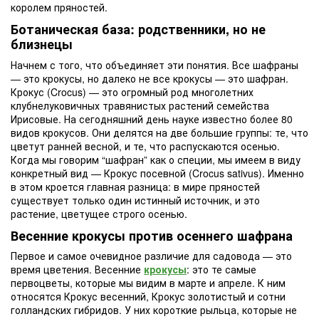
королем пряностей.
Ботаническая база: родственники, но не
близнецы
Начнем с того, что объединяет эти понятия. Все шафраны
— это крокусы, но далеко не все крокусы — это шафран.
Крокус (Crocus) — это огромный род многолетних
клубнелуковичных травянистых растений семейства
Ирисовые. На сегодняшний день науке известно более 80
видов крокусов. Они делятся на две большие группы: те, что
цветут ранней весной, и те, что распускаются осенью.
Когда мы говорим “шафран” как о специи, мы имеем в виду
конкретный вид — Крокус посевной (Crocus sativus). Именно
в этом кроется главная разница: в мире пряностей
существует только один истинный источник, и это
растение, цветущее строго осенью.
Весенние крокусы против осеннего шафрана
Первое и самое очевидное различие для садовода — это
время цветения. Весенние
крокусы
: это те самые
первоцветы, которые мы видим в марте и апреле. К ним
относятся Крокус весенний, Крокус золотистый и сотни
голландских гибридов. У них короткие рыльца, которые не