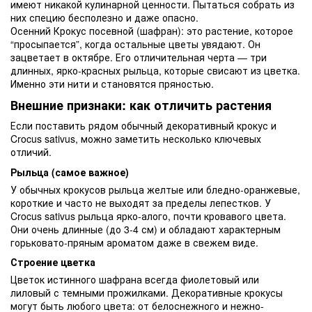
имеют никакой кулинарной ценности. Пытаться собрать из
них специю бесполезно и даже опасно.
Осенний Крокус посевной (шафран): это растение, которое
“просыпается”, когда остальные цветы увядают. Он
зацветает в октябре. Его отличительная черта — три
длинных, ярко-красных рыльца, которые свисают из цветка.
Именно эти нити и становятся пряностью.
Внешние признаки: как отличить растения
Если поставить рядом обычный декоративный крокус и
Crocus sativus, можно заметить несколько ключевых
отличий.
Рыльца (самое важное)
У обычных крокусов рыльца желтые или бледно-оранжевые,
короткие и часто не выходят за пределы лепестков. У
Crocus sativus рыльца ярко-алого, почти кровавого цвета.
Они очень длинные (до 3-4 см) и обладают характерным
горьковато-пряным ароматом даже в свежем виде.
Строение цветка
Цветок истинного шафрана всегда фиолетовый или
лиловый с темными прожилками. Декоративные крокусы
могут быть любого цвета: от белоснежного и нежно-