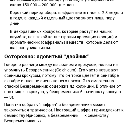
около 150 000 – 200 000 цветков.
Короткий период сбора: шафран цветет всего 2-3 недели
в году, а каждый отдельный цветок живет лишь пару
дней.
В декоративных крокусах, которые растут на наших
клумбах, нет такой концентрации красящих (кроцин) и
ароматических (сафраналь) веществ, которые делают
шафран уникальным.
Осторожно: ядовитый “двойник”
Говоря о разнице между шафраном и крокусом, нельзя не
упомянуть Безвременник (Colchicum). Его часто называют
осенним крокусом, потому что он тоже цветет в сентябре-
октябре и внешне очень на него похож. Это смертельно
опасно! Безвременник содержит яд колхицин. В отличие от
настоящего крокуса, у безвременника 6 тычинок (у крокуса
— 3).
Попытка собрать “шафран” с безвременника может
закончиться трагически. Настоящий шафран принадлежит к
семейству Ирисовых, а безвременник — к семейству
Безвременниковых.