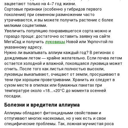
зацветают только на 4–7 год жизни.
Сортовые признаки (особенно у гибридов первого
поколения) при семенном размножении часто
утрачиваются, и вы можете получить растение с более
мелкими соцветиями.
Увеличить популяцию понравившегося сорта можно и
гораздо проще: достаточно оставить заявку на сайте
МегаСад и получить
луковицы
Новой или Укрпочтой по
указанному адресу.
Нужно ли выкапывать аллиум каждый год? В регионах с
дождливым летом — крайне желательно. Если почва летом
остается холодной и влажной, покоящаяся луковица может
сгнить. После того как листья полностью высохли,
луковицы выкапывают, очищают от земли, просушивают в
тени при хорошем проветривании. Хранить их следует в
сухом месте в опилках или бумажных пакетах при
температуре около +18...+20°C до момента осенней
посадки.
Болезни и вредители аллиума
Аллиумы обладают фитонцидными свойствами и
отпугивают многих насекомых, но у них есть и свои
специфические проблемы. Так, ложная мучнистая роса