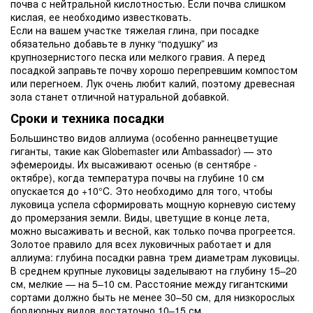
почва с нейтральной кислотностью. Если почва слишком
кислая, ее необходимо известковать.
Если на вашем участке тяжелая глина, при посадке
обязательно добавьте в лунку “подушку” из
крупнозернистого песка или мелкого гравия. А перед
посадкой заправьте почву хорошо перепревшим компостом
или перегноем. Лук очень любит калий, поэтому древесная
зола станет отличной натуральной добавкой.
Сроки и техника посадки
Большинство видов аллиума (особенно раннецветущие
гиганты, такие как Globemaster или Ambassador) — это
эфемероиды. Их высаживают осенью (в сентябре -
октябре), когда температура почвы на глубине 10 см
опускается до +10°C. Это необходимо для того, чтобы
луковица успела сформировать мощную корневую систему
до промерзания земли. Виды, цветущие в конце лета,
можно высаживать и весной, как только почва прогреется.
Золотое правило для всех луковичных работает и для
аллиума: глубина посадки равна трем диаметрам луковицы.
В среднем крупные луковицы заделывают на глубину 15–20
см, мелкие — на 5–10 см. Расстояние между гигантскими
сортами должно быть не менее 30–50 см, для низкорослых
бордюрных видов достаточно 10–15 см.