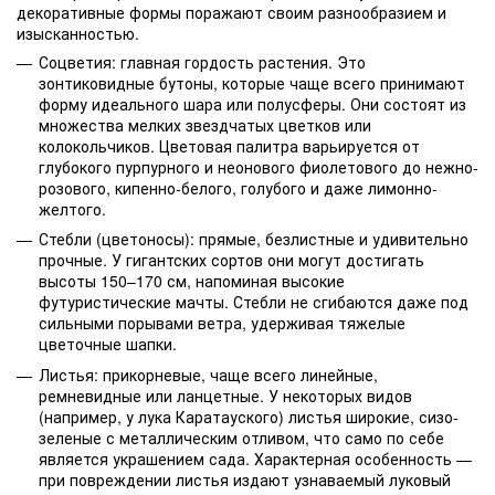
декоративные формы поражают своим разнообразием и
изысканностью.
Соцветия: главная гордость растения. Это
зонтиковидные бутоны, которые чаще всего принимают
форму идеального шара или полусферы. Они состоят из
множества мелких звездчатых цветков или
колокольчиков. Цветовая палитра варьируется от
глубокого пурпурного и неонового фиолетового до нежно-
розового, кипенно-белого, голубого и даже лимонно-
желтого.
Стебли (цветоносы): прямые, безлистные и удивительно
прочные. У гигантских сортов они могут достигать
высоты 150–170 см, напоминая высокие
футуристические мачты. Стебли не сгибаются даже под
сильными порывами ветра, удерживая тяжелые
цветочные шапки.
Листья: прикорневые, чаще всего линейные,
ремневидные или ланцетные. У некоторых видов
(например, у лука Каратауского) листья широкие, сизо-
зеленые с металлическим отливом, что само по себе
является украшением сада. Характерная особенность —
при повреждении листья издают узнаваемый луковый