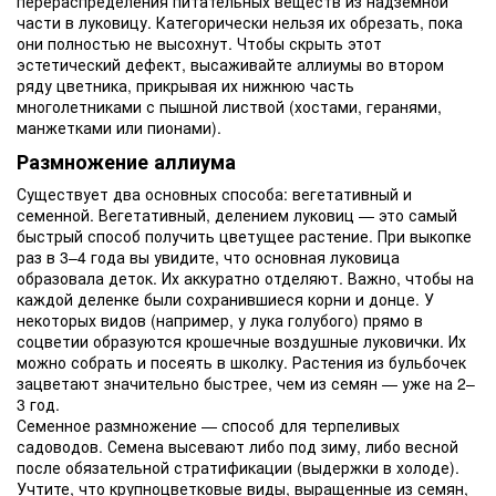
перераспределения питательных веществ из надземной
части в луковицу. Категорически нельзя их обрезать, пока
они полностью не высохнут. Чтобы скрыть этот
эстетический дефект, высаживайте аллиумы во втором
ряду цветника, прикрывая их нижнюю часть
многолетниками с пышной листвой (хостами, геранями,
манжетками или пионами).
Размножение аллиума
Существует два основных способа: вегетативный и
семенной. Вегетативный, делением луковиц — это самый
быстрый способ получить цветущее растение. При выкопке
раз в 3–4 года вы увидите, что основная луковица
образовала деток. Их аккуратно отделяют. Важно, чтобы на
каждой деленке были сохранившиеся корни и донце. У
некоторых видов (например, у лука голубого) прямо в
соцветии образуются крошечные воздушные луковички. Их
можно собрать и посеять в школку. Растения из бульбочек
зацветают значительно быстрее, чем из семян — уже на 2–
3 год.
Семенное размножение — способ для терпеливых
садоводов. Семена высевают либо под зиму, либо весной
после обязательной стратификации (выдержки в холоде).
Учтите, что крупноцветковые виды, выращенные из семян,