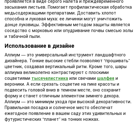
проявляется в виде серого налета и преждевременного
засыхания листьев. Помогает профилактическая обработка
медьсодержащими препаратами. Доставить хлопот
способна и луковая муха: ее личинки могут уничтожить
донце луковицы. Эффективным методом защиты является
соседство с морковью или опудривание почвы смесью золы
и табачной пыли.
Использование в дизайне
Аллиум — это универсальный инструмент ландшафтного
дизайнера. Тонкие высокие стебли позволяют “прошивать”
цветник, создавая вертикальный ритм. Кроме того, шары
аллиума великолепно контрастируют с плоскими
соцветиями
тысячелистника
или свечами
шалфея
и
вероники. А если срезать соцветие на пике красоты и
подвесить головой вниз в темном месте, оно сохранит
форму и станет отличным элементом зимнего декора.
Аллиум — это минимум ухода при высокой декоративности.
Правильная посадка и солнечное место обеспечат
ежегодное появление в вашем саду этих удивительных и
футуристических “планет” на тонких ножках.