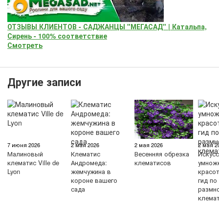
ОТЗЫВЫ КЛИЕНТОВ - САДЖАНЦЫ "МЕГАСАД" | Катальпа,
Сирень - 100% соответствие
Смотреть
Другие записи
7 июня 2026
2 мая 2026
2 мая 2026
2 мая 2
Малиновый
Клематис
Весенняя обрезка
Искус
клематис Ville de
Андромеда:
клематисов
умнож
Lyon
жемчужина в
красо
короне вашего
гид по
сада
размн
клема