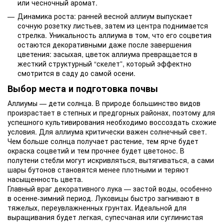
или чесночный аромат.
Динамика роста: ранней весной аллиум выпускает
сочную розетку листьев, затем из центра поднимается
стрелка. Уникальность аллиума в том, что его соцветия
остаются декоративными даже после завершения
цветения: засыхая, цветок аллиума превращается в
жесткий структурный “скелет”, который эффектно
смотрится в саду до самой осени.
Выбор места и подготовка почвы
Аллиумы — дети солнца. В природе большинство видов
произрастает в степных и предгорных районах, поэтому для
успешного культивирования необходимо воссоздать схожие
условия. Для аллиума критически важен солнечный свет.
Чем больше солнца получает растение, тем ярче будет
окраска соцветий и тем прочнее будет цветонос. В
полутени стебли могут искривляться, вытягиваться, а сами
шары бутонов становятся менее плотными и теряют
насыщенность цвета.
Главный враг декоративного лука — застой воды, особенно
в осенне-зимний период. Луковицы быстро загнивают в
тяжелых, переувлажненных грунтах. Идеальной для
выращивания будет легкая, супесчаная или суглинистая