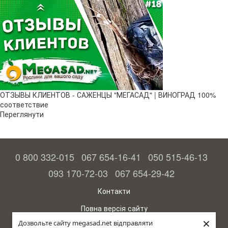
ОТЗЫВЫ КЛИЕНТОВ - САЖЕНЦЫ "МЕГАСАД" | ВИНОГРАД 100%
соответствие
Переглянути
0 800 332-015
067 654-16-41
050 515-46-13
093 170-72-03
067 654-29-42
Контакти
Повна версія сайту
×
Дозвольте сайту megasad.net відправляти
© 2015—2026