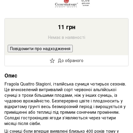
11
грн
Немає в наявності
Повідомити про надходження
До обраного
Опис
Fragola Quattro Stagioni, італійська суниця чотирьох сезонів.
Це вічнозелений витривалий сорт червоної альпійської
суниці з трохи більшими плодами, ніж у інших суниць, із
чудовою врожайністю. Безперервно цвіте і плодоносить у
відкритому грунті весь безморозний період і вирощується у
приміщенні або теплиці під прямим сонячним промінням.
Солодкі гострокінцеві ягоди з'являються через чотири
місяці після сівби.
Ці суниці були вперше виявлені близько 400 років тому у