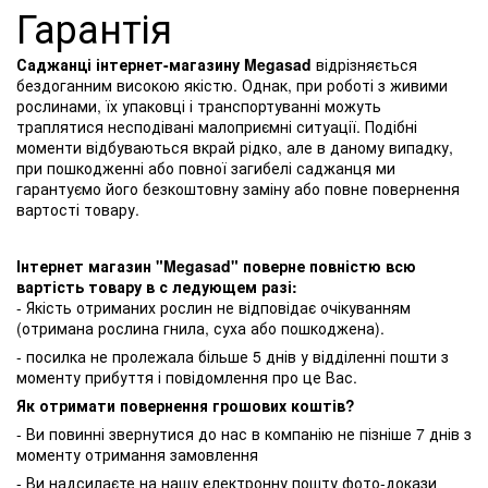
Гарантія
Саджанці інтернет-магазину Megasad
відрізняється
бездоганним високою якістю. Однак, при роботі з живими
рослинами, їх упаковці і транспортуванні можуть
траплятися несподівані малоприємні ситуації. Подібні
моменти відбуваються вкрай рідко, але в даному випадку,
при пошкодженні або повної загибелі саджанця ми
гарантуємо його безкоштовну заміну або повне повернення
вартості товару.
Інтернет магазин "Megasad" поверне повністю всю
вартість товару в с ледующем разі:
- Якість отриманих рослин не відповідає очікуванням
(отримана рослина гнила, суха або пошкоджена).
- посилка не пролежала більше 5 днів у відділенні пошти з
моменту прибуття і повідомлення про це Вас.
Як отримати повернення грошових коштів?
- Ви повинні звернутися до нас в компанію не пізніше 7 днів з
моменту отримання замовлення
- Ви надсилаєте на нашу електронну пошту фото-докази