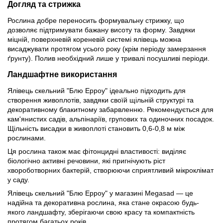
Догляд та стрижка
Рослина добре переносить формувальну стрижку, що
дозволяє підтримувати бажану висоту та форму. Завдяки
міцній, поверхневій кореневій системі ялівець можна
висаджувати протягом усього року (крім періоду замерзання
ґрунту). Полив необхідний лише у тривалі посушливі періоди.
Ландшафтне використання
Ялівець скельний "Блю Ерроу" ідеально підходить для
створення живоплотів, завдяки своїй щільній структурі та
декоративному блакитному забарвленню. Рекомендується для
кам'янистих садів, альпінаріїв, групових та одиночних посадок.
Щільність висадки в живоплоті становить 0,6-0,8 м між
рослинами.
Ця рослина також має фітонцидні властивості: виділяє
біологічно активні речовини, які пригнічують ріст
хвороботворних бактерій, створюючи сприятливий мікроклімат
у саду.
Ялівець скельний "Блю Ерроу" у магазині Megasad — це
надійна та декоративна рослина, яка стане окрасою будь-
якого ландшафту, зберігаючи свою красу та компактність
протягом багатьох років.