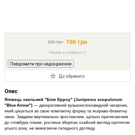
198
грн
220
грн
Немає в наявності
Повідомити про надходження
До обраного
Опис
Ялівець скельний "Блю Ерроу" (Juniperus scopulorum
"Blue Arrow")
— декоративний вузькоколоновидний чагарник,
який цінується за свою компактну форму та яскраво-блакитну
хвою. Завдяки вертикально зростаючим, щільно прилягаючим
до стовбура гілкам, рослина зберігає охайний вигляд протягом
усього року, не вимагаючи складного догляду.