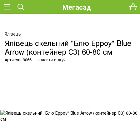
Мегасад
О
Ялівець
Ялівець скельний "Блю Ерроу" Blue
Arrow (контейнер С3) 60-80 см
Артикул: 9066
Написати відгук