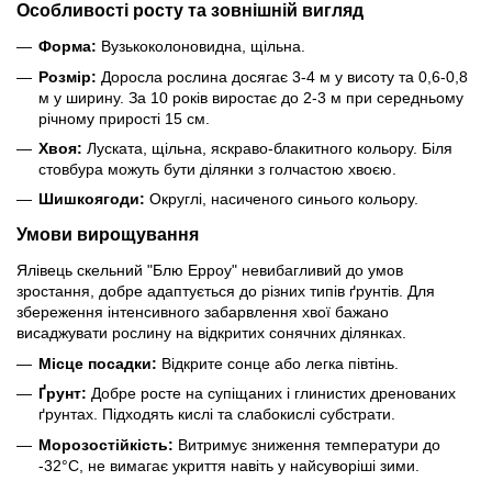
Особливості росту та зовнішній вигляд
Форма:
Вузькоколоновидна, щільна.
Розмір:
Доросла рослина досягає 3-4 м у висоту та 0,6-0,8
м у ширину. За 10 років виростає до 2-3 м при середньому
річному прирості 15 см.
Хвоя:
Луската, щільна, яскраво-блакитного кольору. Біля
стовбура можуть бути ділянки з голчастою хвоєю.
Шишкоягоди:
Округлі, насиченого синього кольору.
Умови вирощування
Ялівець скельний "Блю Ерроу" невибагливий до умов
зростання, добре адаптується до різних типів ґрунтів. Для
збереження інтенсивного забарвлення хвої бажано
висаджувати рослину на відкритих сонячних ділянках.
Місце посадки:
Відкрите сонце або легка півтінь.
Ґрунт:
Добре росте на супіщаних і глинистих дренованих
ґрунтах. Підходять кислі та слабокислі субстрати.
Морозостійкість:
Витримує зниження температури до
-32°C, не вимагає укриття навіть у найсуворіші зими.