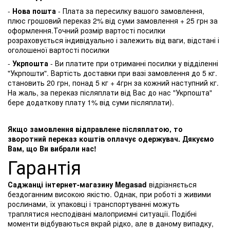
-
Нова пошта
- Плата за пересилку вашого замовлення,
плюс грошовий переказ 2% від суми замовлення + 25 грн за
оформлення.Точний розмір вартості посилки
розраховується індивідуально і залежить від ваги, відстані і
оголошеної вартості посилки
-
Укрпошта
- Ви платите при отриманні посилки у відділенні
"Укрпошти". Вартість доставки при вазі замовлення до 5 кг.
становить 20 грн, понад 5 кг + 4грн за кожний наступний кг.
На жаль, за переказ післяплати від Вас до нас "Укрпошта"
бере додаткову плату 1% від суми післяплати).
Якщо замовлення відправлене післяплатою, то
зворотний переказ коштів оплачує одержувач. Дякуємо
Вам, що Ви вибрали нас!
Гарантія
Саджанці інтернет-магазину Megasad
відрізняється
бездоганним високою якістю. Однак, при роботі з живими
рослинами, їх упаковці і транспортуванні можуть
траплятися несподівані малоприємні ситуації. Подібні
моменти відбуваються вкрай рідко, але в даному випадку,