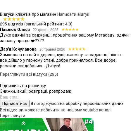
Відгуки клієнтів про магазин
Написати відгук
295 відгуків
(загальний рейтинг: 4.9)
Павлюк Олеся
22 травня 2026
Дуже вдячні за саджанці, процвітання вашому Мегасаду, вдячні
за вашу працю ❤️????
Дар'я Кочуланова
20 травня 2026
Замовляла на сайті дерево, кущі жасміну та саджанці піонів -
все дійшло у гарному стані, добре прийнялося. Все добре,
рослини сподобались. Дякую!
Переглянути всі відгуки (295)
Підпишись на розсилку
Знижки, акції, розіграші, розпродаж
Підписатись
Я
погоджуюся
на обробку персональних даних
Всі відео ви можете побачити на нашому youtube каналі
Переглянути