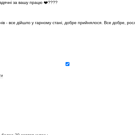
 вдячні за вашу працю ❤️????
нів - все дійшло у гарному стані, добре прийнялося. Все добре, ро
ти
олее 20 сортов хурмы