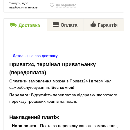
Зайдіть
, щоб
До обраного
відобразити знижку
Оплата
Гарантія
Доставка
Детальніше про доставку
Приват24, термінал ПриватБанку
(передоплата)
Оплатити замовлення можна в Приват24 і в терміналі
самообслуговування.
Без комісії!
Перевага:
Відсутність переплат за відправку зворотного
переказу грошових коштів на пошті.
Накладений платіж
-
Нова пошта
- Плата за пересилку вашого замовлення,