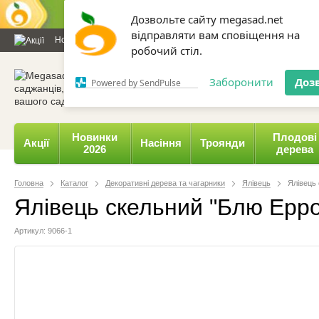
Дозвольте сайту megasad.net
відправляти вам сповіщення на
Новини та статті
Каталог
Контакти
Відгуки
Даруємо 
робочий стіл.
0 800 332-015,
067 654-
Заборонити
Доз
Powered by SendPulse
Новинки
Плодові
Акції
Насіння
Троянди
2026
дерева
Головна
Каталог
Декоративні дерева та чагарники
Ялівець
Ялівець 
Ялівець скельний "Блю Ерро
Артикул: 9066-1