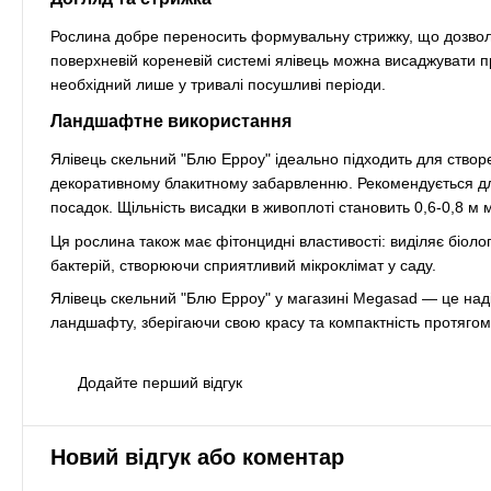
Рослина добре переносить формувальну стрижку, що дозволя
поверхневій кореневій системі ялівець можна висаджувати пр
необхідний лише у тривалі посушливі періоди.
Ландшафтне використання
Ялівець скельний "Блю Ерроу" ідеально підходить для створе
декоративному блакитному забарвленню. Рекомендується для 
посадок. Щільність висадки в живоплоті становить 0,6-0,8 м
Ця рослина також має фітонцидні властивості: виділяє біолог
бактерій, створюючи сприятливий мікроклімат у саду.
Ялівець скельний "Блю Ерроу" у магазині Megasad — це над
ландшафту, зберігаючи свою красу та компактність протягом 
Додайте перший відгук
Новий відгук або коментар