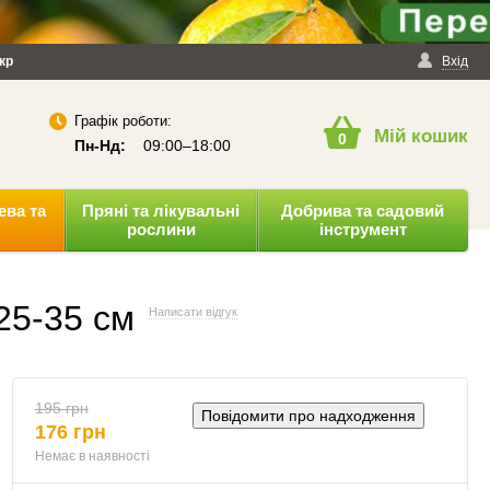
йності
кр
Публічна оферта
Вхід
Графік роботи:
Мій кошик
0
Пн-Нд:
09:00–18:00
ева та
Пряні та лікувальні
Добрива та садовий
рослини
інструмент
25-35 см
Написати відгук
195 грн
Повідомити про надходження
176 грн
Немає в наявності