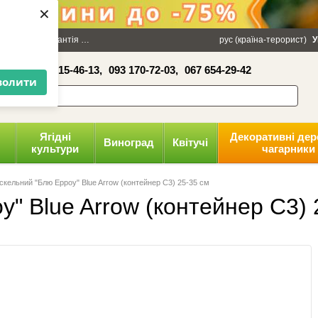
×
100 грн
Гарантія
Упаковка
Оплата і доставка
рус (країна-терорист)
Політика конфіденці
У
16-41,
050 515-46-13,
093 170-72-03,
067 654-29-42
волити
Ягідні
Декоративні дер
Виноград
Квітучі
культури
чагарники
скельний "Блю Ерроу" Blue Arrow (контейнер С3) 25-35 см
у" Blue Arrow (контейнер С3) 