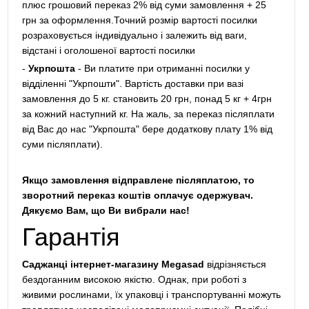
плюс грошовий переказ 2% від суми замовлення + 25
грн за оформлення.Точний розмір вартості посилки
розраховується індивідуально і залежить від ваги,
відстані і оголошеної вартості посилки
-
Укрпошта
- Ви платите при отриманні посилки у
відділенні "Укрпошти". Вартість доставки при вазі
замовлення до 5 кг. становить 20 грн, понад 5 кг + 4грн
за кожний наступний кг. На жаль, за переказ післяплати
від Вас до нас "Укрпошта" бере додаткову плату 1% від
суми післяплати).
Якщо замовлення відправлене післяплатою, то
зворотний переказ коштів оплачує одержувач.
Дякуємо Вам, що Ви вибрали нас!
Гарантія
Саджанці інтернет-магазину Megasad
відрізняється
бездоганним високою якістю. Однак, при роботі з
живими рослинами, їх упаковці і транспортуванні можуть