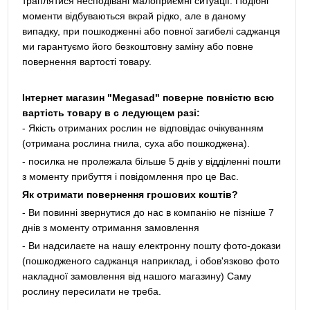
траплятися несподівані малоприємні ситуації. Подібні
моменти відбуваються вкрай рідко, але в даному
випадку, при пошкодженні або повної загибелі саджанця
ми гарантуємо його безкоштовну заміну або повне
повернення вартості товару.
Інтернет магазин "Megasad" поверне повністю всю
вартість товару в с ледующем разі:
- Якість отриманих рослин не відповідає очікуванням
(отримана рослина гнила, суха або пошкоджена).
- посилка не пролежала більше 5 днів у відділенні пошти
з моменту прибуття і повідомлення про це Вас.
Як отримати повернення грошових коштів?
- Ви повинні звернутися до нас в компанію не пізніше 7
днів з моменту отримання замовлення
- Ви надсилаєте на нашу електронну пошту фото-докази
(пошкодженого саджанця наприклад, і обов'язково фото
накладної замовлення від нашого магазину) Саму
рослину пересилати не треба.