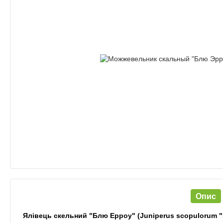
Опис
Ялівець скельний "Блю Ерроу" (Juniperus scopulorum "