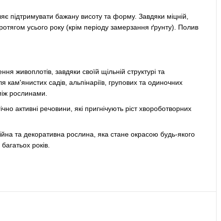
є підтримувати бажану висоту та форму. Завдяки міцній,
отягом усього року (крім періоду замерзання ґрунту). Полив
ння живоплотів, завдяки своїй щільній структурі та
кам'янистих садів, альпінаріїв, групових та одиночних
 між рослинами.
ічно активні речовини, які пригнічують ріст хвороботворних
ійна та декоративна рослина, яка стане окрасою будь-якого
багатьох років.