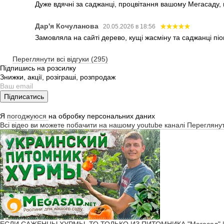
Дуже вдячні за саджанці, процвітання вашому Мегасаду,
Дар'я Кочуланова
20.05.2026 в 18:56
Замовляла на сайті дерево, кущі жасміну та саджанці піо
Переглянути всі відгуки (295)
Підпишись на розсилку
Знижки, акції, розіграші, розпродаж
Підписатись
Я
погоджуюся
на обробку персональних даних
Всі відео ви можете побачити на нашому youtube каналі
Перегляну
ЕСЛИ САЖЕНЦЫ ХУРМЫ, ТО ТОЛЬКО ИЗ ПИТОМНИКА "Мегасад" | б