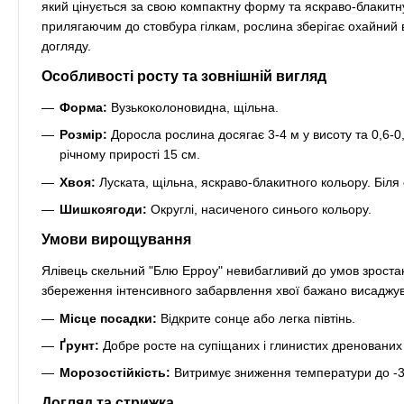
який цінується за свою компактну форму та яскраво-блакит
прилягаючим до стовбура гілкам, рослина зберігає охайний 
догляду.
Особливості росту та зовнішній вигляд
Форма:
Вузькоколоновидна, щільна.
Розмір:
Доросла рослина досягає 3-4 м у висоту та 0,6-0
річному прирості 15 см.
Хвоя:
Луската, щільна, яскраво-блакитного кольору. Біля
Шишкоягоди:
Округлі, насиченого синього кольору.
Умови вирощування
Ялівець скельний "Блю Ерроу" невибагливий до умов зростанн
збереження інтенсивного забарвлення хвої бажано висаджува
Місце посадки:
Відкрите сонце або легка півтінь.
Ґрунт:
Добре росте на супіщаних і глинистих дренованих ґ
Морозостійкість:
Витримує зниження температури до -32°
Догляд та стрижка