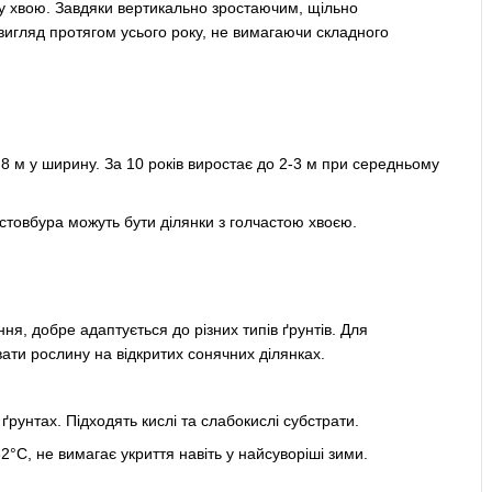
ну хвою. Завдяки вертикально зростаючим, щільно
вигляд протягом усього року, не вимагаючи складного
,8 м у ширину. За 10 років виростає до 2-3 м при середньому
 стовбура можуть бути ділянки з голчастою хвоєю.
я, добре адаптується до різних типів ґрунтів. Для
ти рослину на відкритих сонячних ділянках.
рунтах. Підходять кислі та слабокислі субстрати.
C, не вимагає укриття навіть у найсуворіші зими.