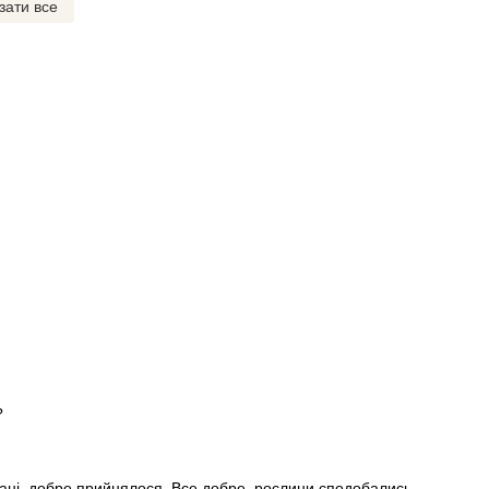
зати все
?
стані, добре прийнялося. Все добре, рослини сподобались.