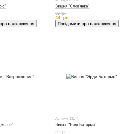
Артикул: 02987
іс"
Вишня "Слов'янка"
89 грн
44 грн
 про надходження
Повідомити про надходження
Артикул: 13144
дження"
Вишня "Ерді Батермо"
99 грн