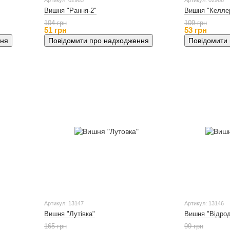
Артикул: 02985
Артикул: 02986
Вишня "Рання-2"
Вишня "Келлер
104 грн
109 грн
51 грн
53 грн
ння
Повідомити про надходження
Повідомити
Артикул: 13147
Артикул: 13146
Вишня "Лутівка"
Вишня "Відро
165 грн
99 грн