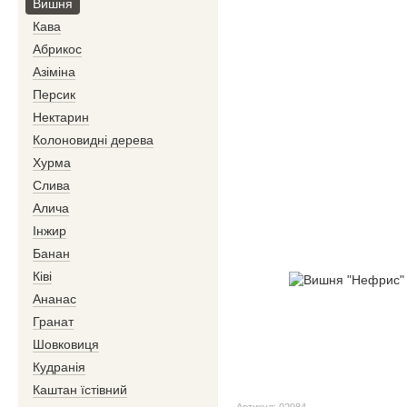
Вишня
Кава
Абрикос
Азіміна
Персик
Нектарин
Колоновидні дерева
Хурма
Слива
Алича
Інжир
Банан
Ківі
Ананас
Гранат
Шовковиця
Кудранія
Каштан їстівний