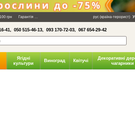
×
100 грн
Гарантія
Упаковка
Оплата і доставка
рус (країна-терорист)
Політика конфіденці
У
16-41,
050 515-46-13,
093 170-72-03,
067 654-29-42
волити
Ягідні
Декоративні дер
Виноград
Квітучі
культури
чагарники