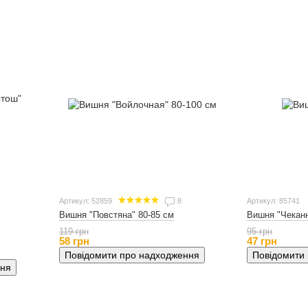
Артикул: 52859
8
Артикул: 85741
Вишня "Чекан
Вишня "Повстяна" 80-85 см
95 грн
119 грн
47 грн
58 грн
Повідомити
Повідомити про надходження
ння