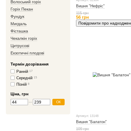
Артикул: 02984
Волоський горіх
Вишня "Нефріс"
Горіх Пекан
115 грн
Фундук
56 грн
Повідомити про надходже
Мигдаль
Фісташка
Чекалкін горіх
Цитрусові
Екзотичні плодові
Термін дозрівання
Ранній
17
Середній
15
Пізній
8
Ціна, грн
ОК
Артикул: 13148
Вишня "Балатон"
109 грн