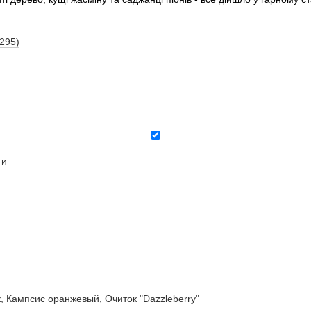
(295)
ти
ампсис оранжевый, Очиток "Dazzleberry"