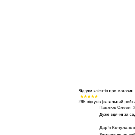
Відгуки клієнтів про магазин
295 відгуків
(загальний рейти
Павлюк Олеся
2
Дуже вдячні за с
Дар'я Кочулано
Замовляла на сайт