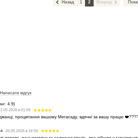
Назад
1
2
Вперед
Пока
Написати відгук
нг: 4.9)
2.05.2026 в 01:09
аджанці, процвітання вашому Мегасаду, вдячні за вашу працю ❤️???
ва
20.05.2026 в 18:56
і дерево, кущі жасміну та саджанці піонів - все дійшло у гарному 