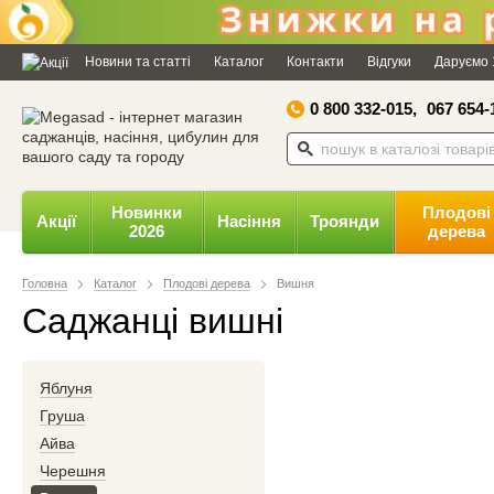
Дозвольте сайту megasad.net
відправляти вам сповіщення на
Новини та статті
Каталог
Контакти
Відгуки
Даруємо 
робочий стіл.
0 800 332-015,
067 654-
Заборонити
Доз
Powered by SendPulse
Новинки
Плодові
Акції
Насіння
Троянди
2026
дерева
Головна
Каталог
Плодові дерева
Вишня
Саджанці вишні
Яблуня
Груша
Айва
Черешня