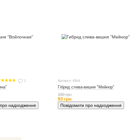
1
Артикул: 4564
Гібрид слива-вишня "Мейнор"
яна"
189 грн
93 грн
Повідомити про надходження
 про надходження