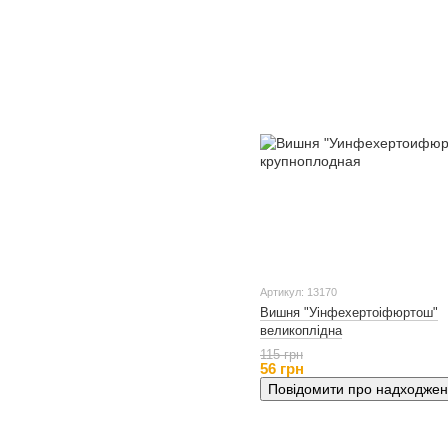
Артикул: 13170
Вишня "Уінфехертоіфюртош"
великоплідна
115 грн
56 грн
Повідомити про надходже