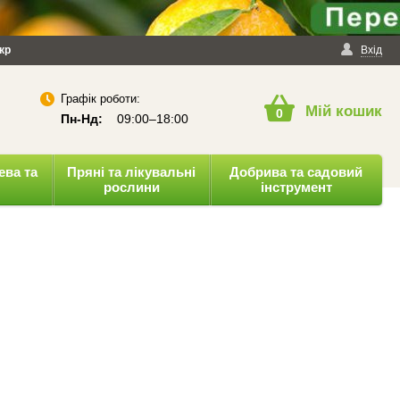
йності
кр
Публічна оферта
Вхід
Графік роботи:
Мій кошик
0
Пн-Нд:
09:00–18:00
ева та
Пряні та лікувальні
Добрива та садовий
рослини
інструмент