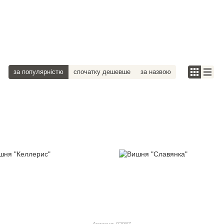
за популярністю
спочатку дешевше
за назвою