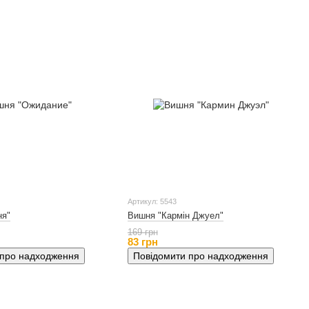
Артикул: 5543
ня"
Вишня "Кармін Джуел"
169 грн
83 грн
 про надходження
Повідомити про надходження