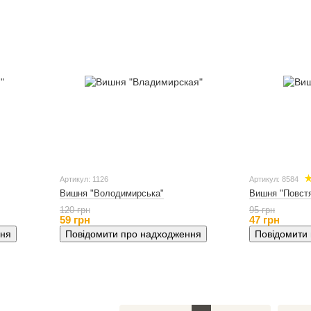
Артикул: 1126
Артикул: 8584
Вишня "Володимирська"
Вишня "Повст
120 грн
95 грн
59 грн
47 грн
ння
Повідомити про надходження
Повідомити