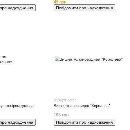
49 грн
 про надходження
Повідомити про надходження
Артикул: 12532
узькопірамідальна
Вишня колоновидна "Королева"
195 грн
 про надходження
Повідомити про надходження