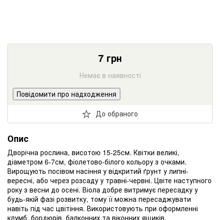
7
грн
Немає в наявності
Повідомити про надходження
До обраного
Опис
Дворічна рослина, висотою 15-25см.
Квітки великі,
діаметром 6-7см, фіолетово-білого кольору з очками.
Вирощують посівом насіння у відкритий ґрунт у липні-
вересні, або через розсаду у травні-червні.
Цвіте наступного
року з весни до осені.
Віола добре витримує пересадку у
будь-якій фазі розвитку, тому її можна пересаджувати
навіть під час цвітіння.
Використовують при оформленні
клумб, бордюрів, балконних та віконних ящиків.