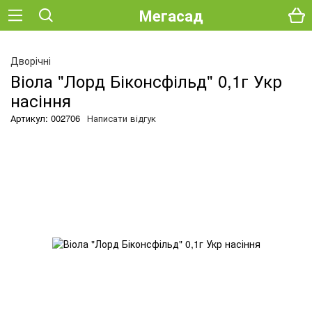
Мегасад
Дворічні
Віола "Лорд Біконсфільд" 0,1г Укр
насіння
Артикул: 002706
Написати відгук