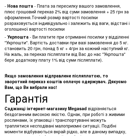
-
Нова пошта
- Плата за пересилку вашого замовлення,
плюс грошовий переказ 2% від суми замовлення + 25 грн за
оформлення.Точний розмір вартості посилки
розраховується індивідуально і залежить від ваги, відстані і
оголошеної вартості посилки
-
Укрпошта
- Ви платите при отриманні посилки у відділенні
"Укрпошти". Вартість доставки при вазі замовлення до 5 кг.
становить 20 грн, понад 5 кг + 4грн за кожний наступний кг.
На жаль, за переказ післяплати від Вас до нас "Укрпошта"
бере додаткову плату 1% від суми післяплати).
Якщо замовлення відправлене післяплатою, то
зворотний переказ коштів оплачує одержувач. Дякуємо
Вам, що Ви вибрали нас!
Гарантія
Саджанці інтернет-магазину Megasad
відрізняється
бездоганним високою якістю. Однак, при роботі з живими
рослинами, їх упаковці і транспортуванні можуть
траплятися несподівані малоприємні ситуації. Подібні
моменти відбуваються вкрай рідко, але в даному випадку,