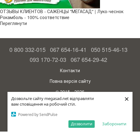
ОТЗЫВЫ КЛИЕНТОВ - САЖЕНЦЫ "МЕГАСАД" | Луко-чеснок
Рокамболь - 100% соответствие
Переглянути
0 800 332-015
067 654-16-41
050 515-46-13
093 170-72-03
067 654-29-42
Контакти
Повна версія сайту
© 2015—2026
×
Megasad – гарантія високого врожаю
Дозвольте сайту megasad.net відправляти
вам сповіщення на робочий стіл.
рус (країна-терорист)
Powered by SendPulse
Дозволити
Заборонити