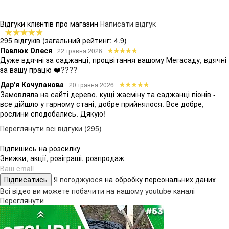
Відгуки клієнтів про магазин
Написати відгук
295 відгуків
(загальний рейтинг: 4.9)
Павлюк Олеся
22 травня 2026
Дуже вдячні за саджанці, процвітання вашому Мегасаду, вдячні
за вашу працю ❤️????
Дар'я Кочуланова
20 травня 2026
Замовляла на сайті дерево, кущі жасміну та саджанці піонів -
все дійшло у гарному стані, добре прийнялося. Все добре,
рослини сподобались. Дякую!
Переглянути всі відгуки (295)
Підпишись на розсилку
Знижки, акції, розіграші, розпродаж
Підписатись
Я
погоджуюся
на обробку персональних даних
Всі відео ви можете побачити на нашому youtube каналі
Переглянути