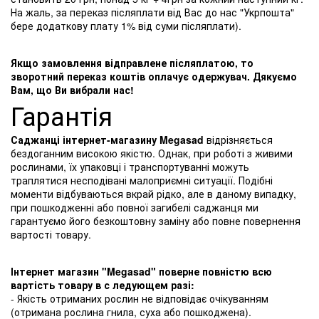
На жаль, за переказ післяплати від Вас до нас "Укрпошта"
бере додаткову плату 1% від суми післяплати).
Якщо замовлення відправлене післяплатою, то
зворотний переказ коштів оплачує одержувач. Дякуємо
Вам, що Ви вибрали нас!
Гарантія
Саджанці інтернет-магазину Megasad
відрізняється
бездоганним високою якістю. Однак, при роботі з живими
рослинами, їх упаковці і транспортуванні можуть
траплятися несподівані малоприємні ситуації. Подібні
моменти відбуваються вкрай рідко, але в даному випадку,
при пошкодженні або повної загибелі саджанця ми
гарантуємо його безкоштовну заміну або повне повернення
вартості товару.
Інтернет магазин "Megasad" поверне повністю всю
вартість товару в с ледующем разі:
- Якість отриманих рослин не відповідає очікуванням
(отримана рослина гнила, суха або пошкоджена).