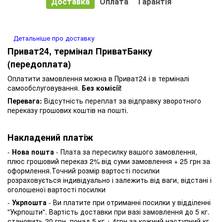
Доставка
Оплата
Гарантія
Детальніше про доставку
Приват24, термінал ПриватБанку
(передоплата)
Оплатити замовлення можна в Приват24 і в терміналі
самообслуговування.
Без комісії!
Перевага:
Відсутність переплат за відправку зворотного
переказу грошових коштів на пошті.
Накладений платіж
-
Нова пошта
- Плата за пересилку вашого замовлення,
плюс грошовий переказ 2% від суми замовлення + 25 грн за
оформлення.Точний розмір вартості посилки
розраховується індивідуально і залежить від ваги, відстані і
оголошеної вартості посилки
-
Укрпошта
- Ви платите при отриманні посилки у відділенні
"Укрпошти". Вартість доставки при вазі замовлення до 5 кг.
становить 20 грн, понад 5 кг + 4грн за кожний наступний кг.