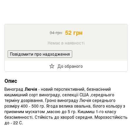
52
грн
94
грн
Немає в наявності
Повідомити про надходження
До обраного
Опис
Виноград
Лючія
- новий перспективний, безнасінний
кишмишний сорт винограду, селекції США ,середнього
терміну дозрівання. Гроно винограду Лючія середнього
розміру 400 - 500 гр. Ягода велика овальна, білого кольору з
приємним мускатом ,масою до 5 гр. Кишмиш 1-го класу
безсімянності. Стійкість до хвороб середня. Морозостійкість
до - 22 С.