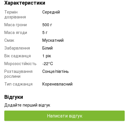
Характеристики
Термін
Середній
дозрівання
Маса грони
500 г
Маса ягоди
5 г
Смак
Мускатний
Забарвлення
Білий
Вік саджанця
1 рік
Морозостійкість
-22°C
Розташування
Сонце/півтінь
рослини
Тип саджанця
Кореневласний
Відгуки
Додайте перший відгук
Написати відгук