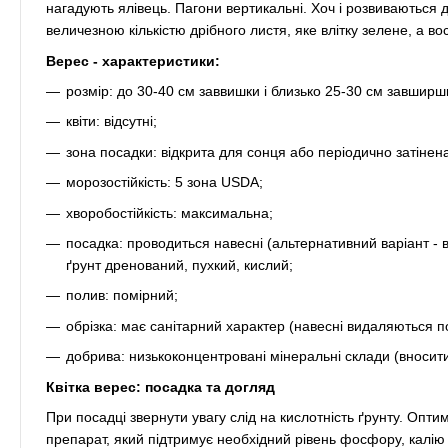
нагадують ялівець. Пагони вертикальні. Хоч і розвиваються д
величезною кількістю дрібного листя, яке влітку зелене, а во
Верес - характеристики:
розмір: до 30-40 см заввишки і близько 25-30 см завширш
квіти: відсутні;
зона посадки: відкрита для сонця або періодично затінен
морозостійкість: 5 зона USDA;
хворобостійкість: максимальна;
посадка: проводиться навесні (альтернативний варіант - 
ґрунт дренований, пухкий, кислий;
полив: помірний;
обрізка: має санітарний характер (навесні видаляються п
добрива: низькоконцентровані мінеральні склади (вносити 
Квітка верес: посадка та догляд
При посадці звернути увагу слід на кислотність ґрунту. Опт
препарат, який підтримує необхідний рівень фосфору, калію 