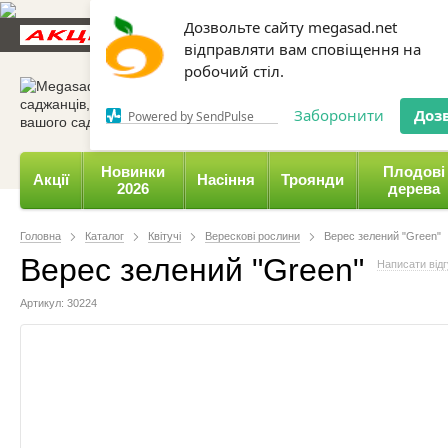
Дозвольте сайту megasad.net
Новини та статті
Каталог
Контакти
Відгуки
відправляти вам сповіщення на
робочий стіл.
0 800 332-015,
067 654-
Заборонити
Доз
Powered by SendPulse
Новинки
Плодові
Акції
Насіння
Троянди
2026
дерева
Головна
Каталог
Квітучі
Верескові рослини
Верес зелений "Green"
Верес зелений "Green"
Написати відг
Артикул: 30224