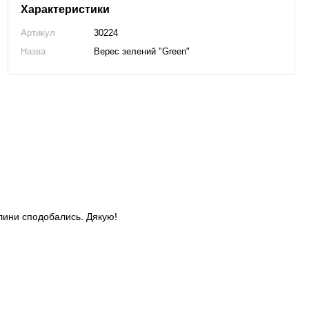
Характеристики
Артикул
30224
Назва
Верес зелений "Green"
слини сподобались. Дякую!