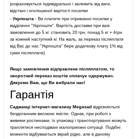
розраховується індивідуально і залежить від ваги,
відстані і оголошеної вартості посилки
-
Укрпошта
- Ви платите при отриманні посилки у
відділенні "Укрпошти". Вартість доставки при вазі
замовлення до 5 кг. становить 20 грн, понад 5 кг + 4грн
за кожний наступний кг. На жаль, за переказ післяплати
від Вас до нас "Укрпошта" бере додаткову плату 1% від
суми післяплати).
Якщо замовлення відправлене післяплатою, то
зворотний переказ коштів оплачує одержувач.
Дякуємо Вам, що Ви вибрали нас!
Гарантія
Саджанці інтернет-магазину Megasad
відрізняється
бездоганним високою якістю. Однак, при роботі з
живими рослинами, їх упаковці і транспортуванні можуть
траплятися несподівані малоприємні ситуації. Подібні
моменти відбуваються вкрай рідко, але в даному