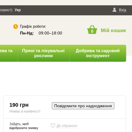
ерорист)
онфіденційності
Укр
Публічна оферта
Вхід
Графік роботи:
Мій кошик
0
Пн-Нд:
09:00–18:00
ева та
Пряні та лікувальні
Добрива та садовий
рослини
інструмент
190 грн
Повідомити про надходження
Немає в наявності
Зайдіть
, щоб
До обраного
відобразити знижку