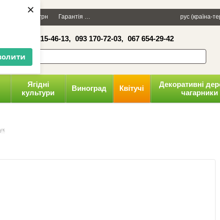
×
Даруємо 100 грн
Гарантія
Упаковка
Оплата і доставка
рус (країна-т
Політика к
16-41,
050 515-46-13,
093 170-72-03,
067 654-29-42
волити
Ягідні
Декоративні дер
Виноград
Квітучі
культури
чагарники
ук