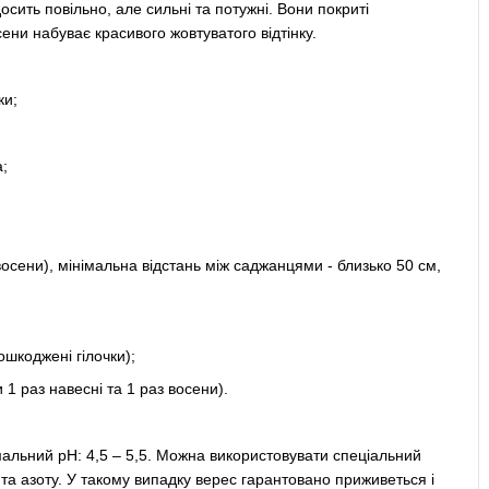
осить повільно, але сильні та потужні. Вони покриті
сени набуває красивого жовтуватого відтінку.
ки;
а;
восени), мінімальна відстань між саджанцями - близько 50 см,
ошкоджені гілочки);
1 раз навесні та 1 раз восени).
имальний pH: 4,5 – 5,5. Можна використовувати спеціальний
та азоту. У такому випадку верес гарантовано приживеться і