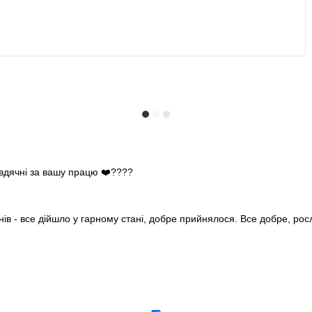
 вдячні за вашу працю ❤️????
нів - все дійшло у гарному стані, добре прийнялося. Все добре, ро