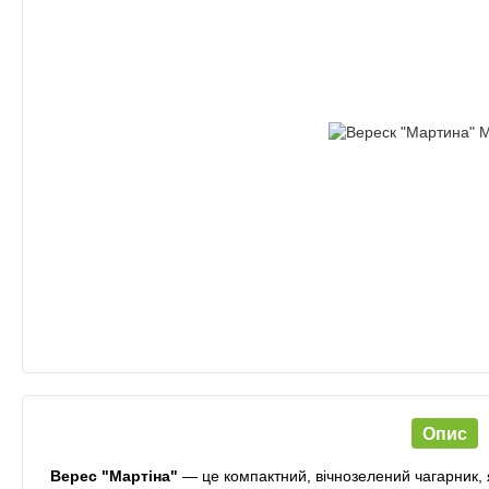
Опис
Верес "Мартіна"
— це компактний, вічнозелений чагарник, 