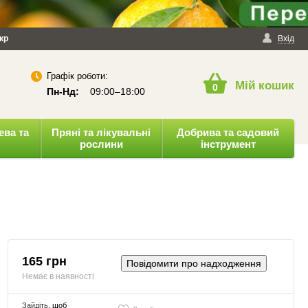
йності
кр
Публічна оферта
Вхід
Графік роботи:
Мій кошик
0
Пн-Нд:
09:00–18:00
ева та
Пряні та лікувальні
Добрива та садовий
рослини
інструмент
165 грн
Повідомити про надходження
Немає в наявності
Зайдіть
, щоб