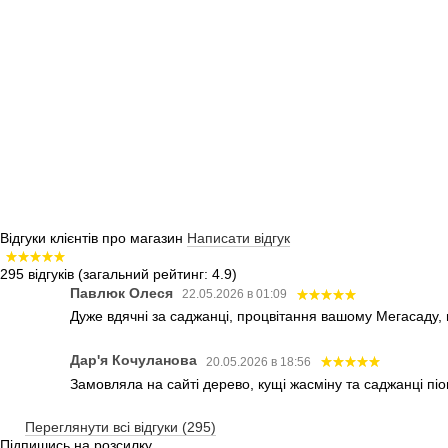
Відгуки клієнтів про магазин
Написати відгук
295 відгуків
(загальний рейтинг: 4.9)
Павлюк Олеся
22.05.2026 в 01:09
Дуже вдячні за саджанці, процвітання вашому Мегасаду,
Дар'я Кочуланова
20.05.2026 в 18:56
Замовляла на сайті дерево, кущі жасміну та саджанці піо
Переглянути всі відгуки (295)
Підпишись на розсилку