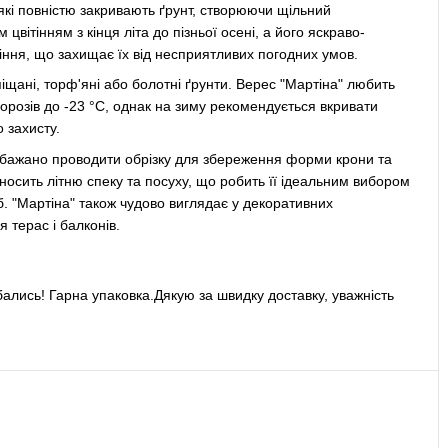
які повністю закривають ґрунт, створюючи щільний
вітінням з кінця літа до пізньої осені, а його яскраво-
іння, що захищає їх від несприятливих погодних умов.
піщані, торф'яні або болотні ґрунти. Верес "Мартіна" любить
о морозів до -23 °C, однак на зиму рекомендується вкривати
 захисту.
і, бажано проводити обрізку для збереження форми крони та
носить літню спеку та посуху, що робить її ідеальним вибором
мб. "Мартіна" також чудово виглядає у декоративних
 терас і балконів.
ались! Гарна упаковка.Дякую за швидку доставку, уважність