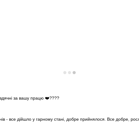
 вдячні за вашу працю ❤️????
нів - все дійшло у гарному стані, добре прийнялося. Все добре, ро