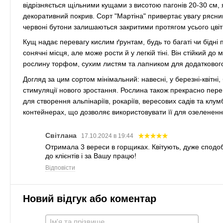
відрізняється щільними кущами з висотою пагонів 20-30 см, 
декоративний покрив. Сорт "Мартіна" привертає увагу рясним ц
червоні бутони залишаються закритими протягом усього цвіт
Кущ надає перевагу кислим ґрунтам, будь то багаті чи бідні 
сонячні місця, але може рости й у легкій тіні. Він стійкий д
рослину торфом, сухим листям та лапником для додаткового
Догляд за цим сортом мінімальний: навесні, у березні-квітн
стимуляції нового зростання. Рослина також прекрасно пере
для створення альпінаріїв, рокаріїв, вересових садів та клу
контейнерах, що дозволяє використовувати її для озеленення
Світлана
17.10.2024 в 19:44
Отримала 3 вереси в горщиках. Квітують, дуже сподоб
до клієнтів і за Вашу працю!
Відповісти
Новий відгук або коментар