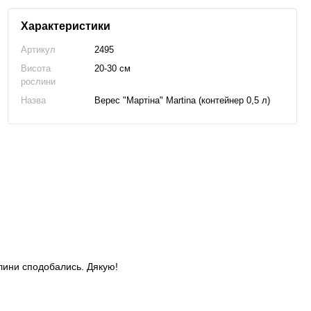
Характеристики
Артикул
2495
Висота
20-30 см
рослини
Назва
Верес "Мартіна" Martina (контейнер 0,5 л)
слини сподобались. Дякую!