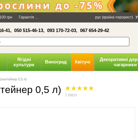
×
100 грн
Гарантія
Упаковка
Оплата і доставка
рус (країна-терорист)
Політика конфіденці
У
16-41,
050 515-46-13,
093 170-72-03,
067 654-29-42
волити
Ягідні
Декоративні дер
Виноград
Квітучі
культури
чагарники
(контейнер 0,5 л)
нтейнер 0,5 л)
1 відгук