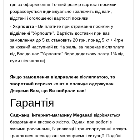
грн за оформлення.Точний розмір вартості посилки
розраховується індивідуально і залежить від ваги,
відстані і оголошеної вартості посилки
-
Укрпошта
- Ви платите при отриманні посилки у
відділенні "Укрпошти". Вартість доставки при вазі
замовлення до 5 кг. становить 20 грн, понад 5 кг + 4грн
за кожний наступний кг. На жаль, за переказ післяплати
від Вас до нас "Укрпошта" бере додаткову плату 1% від
суми післяплати).
Якщо замовлення відправлене післяплатою, то
зворотний переказ коштів оплачує одержувач.
Дякуємо Вам, що Ви вибрали нас!
Гарантія
Саджанці інтернет-магазину Megasad
відрізняється
бездоганним високою якістю. Однак, при роботі з
живими рослинами, їх упаковці і транспортуванні можуть
траплятися несподівані малоприємні ситуації. Подібні