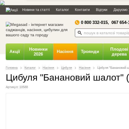
Дозвольте сайту megasad.net
Новини та статті
Каталог
Контакти
Відгуки
Даруємо 
відправляти вам сповіщення на
робочий стіл.
0 800 332-015,
067 654-
Заборонити
Доз
Powered by SendPulse
Новинки
Плодові
Акції
Насіння
Троянди
2026
дерева
Головна
Каталог
Насіння
Цибуля
Насіння
Цибуля "Банановий ш
Цибуля "Банановий шалот" 
Артикул: 10588