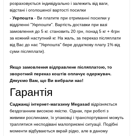
розраховується індивідуально і залежить від ваги,
відстані і оголошеної вартості посилки
-
Укрпошта
- Ви платите при отриманні посилки у
відділенні "Укрпошти". Вартість доставки при вазі
замовлення до 5 кг. становить 20 грн, понад 5 кг + 4грн
за кожний наступний кг. На жаль, за переказ післяплати
від Вас до нас "Укрпошта" бере додаткову плату 1% від
суми післяплати).
Якщо замовлення відправлене післяплатою, то
зворотний переказ коштів оплачує одержувач.
Дякуємо Вам, що Ви вибрали нас!
Гарантія
Саджанці інтернет-магазину Megasad
відрізняється
бездоганним високою якістю. Однак, при роботі з
живими рослинами, їх упаковці і транспортуванні можуть
траплятися несподівані малоприємні ситуації. Подібні
моменти відбуваються вкрай рідко, але в даному