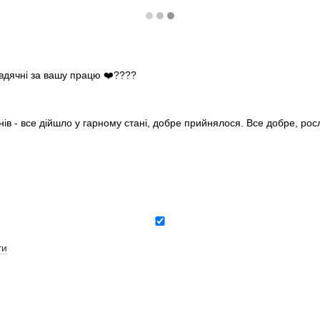
 вдячні за вашу працю ❤️????
нів - все дійшло у гарному стані, добре прийнялося. Все добре, ро
ти