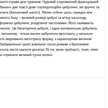
лікатні страви для гурманів. Чудовий старовинний французький
банан» дає товсті довгі торпедоподібні цибулини, які зручно та
o Banana (Банановий шалот). Являє собою щось середнє між
жного боку – великий розмір цибулі та м'яку насолоду
та формою цибулини, розділеної часточками. Його називають
улиною. Це багаторічна цибуля, і одна материнська цибулина
 часникову - кілька малих цибулинок вростають у загальне
ють видовжено-загострену форму, з характерним вигином
. Забарвлення сухих зовнішніх лусок рожеве з бронзовим
сота листя шалота досягає 25 см, вони трубчасті, тонкі, ніжні
на отримати великий пучок зелені.