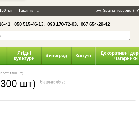
×
100 грн
Гарантія
Упаковка
Оплата і доставка
рус (країна-терорист)
Політика конфіденці
У
16-41,
050 515-46-13,
093 170-72-03,
067 654-29-42
волити
Ягідні
Декоративні дер
Виноград
Квітучі
культури
чагарники
алот" (300 шт)
(300 шт)
Написати відгук