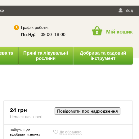
йності
кр
Публічна оферта
Вхід
Графік роботи:
Мій кошик
0
Пн-Нд:
09:00–18:00
ева та
Пряні та лікувальні
Добрива та садовий
рослини
інструмент
24 грн
Повідомити про надходження
Немає в наявності
Зайдіть
, щоб
До обраного
відобразити знижку