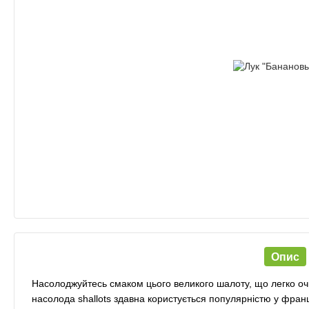
Опис
Насолоджуйтесь смаком цього великого шалоту, що легко оч
насолода shallots здавна користується популярністю у француз