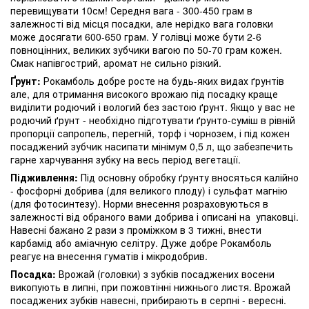
перевищувати 10см! Середня вага - 300-450 грам в
залежності від місця посадки, але нерідко вага головки
може досягати 600-650 грам. У голівці може бути 2-6
повноцінних, великих зубчики вагою по 50-70 грам кожен.
Смак напівгострий, аромат не сильно різкий.
Ґрунт:
Рокамболь добре росте на будь-яких видах ґрунтів
але, для отримання високого врожаю під посадку краще
виділити родючий і вологий без застою ґрунт. Якщо у вас не
родючий ґрунт - необхідно підготувати ґрунто-суміш в рівній
пропорції сапропель, перегній, торф і чорнозем, і під кожен
посаджений зубчик насипати мінімум 0,5 л, що забезпечить
гарне харчування зубку на весь період вегетації.
Підживлення:
Під основну обробку ґрунту вносяться калійно
- фосфорні добрива (для великого плоду) і сульфат магнію
(для фотосинтезу). Норми внесення розраховуються в
залежності від обраного вами добрива і описані на упаковці.
Навесні бажано 2 рази з проміжком в 3 тижні, внести
карбамід або аміачную селітру. Дуже добре Рокамболь
реагує на внесення гуматів і мікродобрив.
Посадка:
Врожай (головки) з зубків посаджених восени
викопують в липні, при пожовтінні нижнього листя. Врожай
посаджених зубків навесні, прибирають в серпні - вересні.