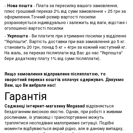
-
Нова пошта
- Плата за пересилку вашого замовлення,
плюс грошовий переказ 2% від суми замовлення + 25 грн за
оформлення.Точний розмір вартості посилки
розраховується індивідуально і залежить від ваги, відстані і
оголошеної вартості посилки
-
Укрпошта
- Ви платите при отриманні посилки у відділенні
"Укрпошти". Вартість доставки при вазі замовлення до 5 кг.
становить 20 грн, понад 5 кг + 4грн за кожний наступний кг.
На жаль, за переказ післяплати від Вас до нас "Укрпошта"
бере додаткову плату 1% від суми післяплати).
Якщо замовлення відправлене післяплатою, то
зворотний переказ коштів оплачує одержувач. Дякуємо
Вам, що Ви вибрали нас!
Гарантія
Саджанці інтернет-магазину Megasad
відрізняється
бездоганним високою якістю. Однак, при роботі з живими
рослинами, їх упаковці і транспортуванні можуть
траплятися несподівані малоприємні ситуації. Подібні
моменти відбуваються вкрай рідко, але в даному випадку,