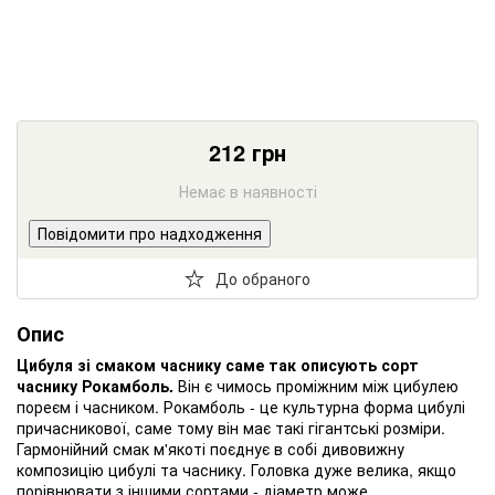
212
грн
Немає в наявності
Повідомити про надходження
До обраного
Опис
Цибуля зі смаком часнику саме так описують сорт
часнику Рокамболь.
Він є чимось проміжним між цибулею
пореєм і часником. Рокамболь - це культурна форма цибулі
причасникової, саме тому він має такі гігантські розміри.
Гармонійний смак м'якоті поєднує в собі дивовижну
композицію цибулі та часнику. Головка дуже велика, якщо
порівнювати з іншими сортами - діаметр може