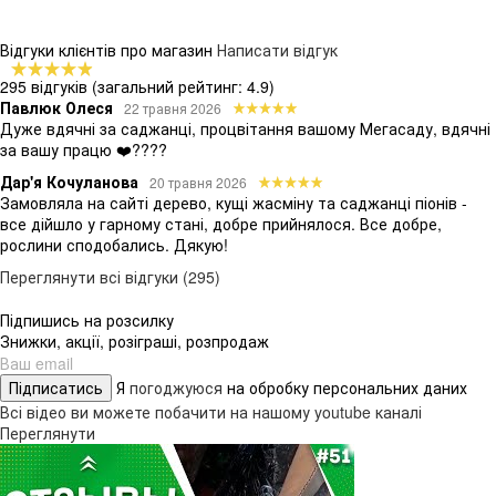
Відгуки клієнтів про магазин
Написати відгук
295 відгуків
(загальний рейтинг: 4.9)
Павлюк Олеся
22 травня 2026
Дуже вдячні за саджанці, процвітання вашому Мегасаду, вдячні
за вашу працю ❤️????
Дар'я Кочуланова
20 травня 2026
Замовляла на сайті дерево, кущі жасміну та саджанці піонів -
все дійшло у гарному стані, добре прийнялося. Все добре,
рослини сподобались. Дякую!
Переглянути всі відгуки (295)
Підпишись на розсилку
Знижки, акції, розіграші, розпродаж
Підписатись
Я
погоджуюся
на обробку персональних даних
Всі відео ви можете побачити на нашому youtube каналі
Переглянути