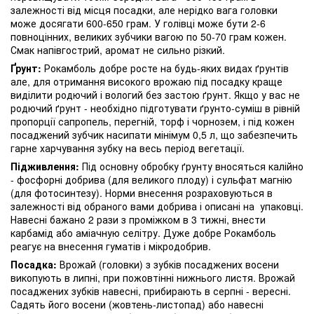
залежності від місця посадки, але нерідко вага головки
може досягати 600-650 грам. У голівці може бути 2-6
повноцінних, великих зубчики вагою по 50-70 грам кожен.
Смак напівгострий, аромат не сильно різкий.
Ґрунт:
Рокамболь добре росте на будь-яких видах ґрунтів
але, для отримання високого врожаю під посадку краще
виділити родючий і вологий без застою ґрунт. Якщо у вас не
родючий ґрунт - необхідно підготувати ґрунто-суміш в рівній
пропорції сапропель, перегній, торф і чорнозем, і під кожен
посаджений зубчик насипати мінімум 0,5 л, що забезпечить
гарне харчування зубку на весь період вегетації.
Підживлення:
Під основну обробку ґрунту вносяться калійно
- фосфорні добрива (для великого плоду) і сульфат магнію
(для фотосинтезу). Норми внесення розраховуються в
залежності від обраного вами добрива і описані на упаковці.
Навесні бажано 2 рази з проміжком в 3 тижні, внести
карбамід або аміачную селітру. Дуже добре Рокамболь
реагує на внесення гуматів і мікродобрив.
Посадка:
Врожай (головки) з зубків посаджених восени
викопують в липні, при пожовтінні нижнього листя. Врожай
посаджених зубків навесні, прибирають в серпні - вересні.
Садять його восени (жовтень-листопад) або навесні