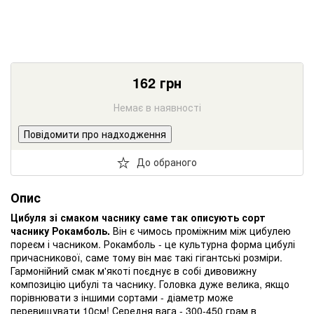
162
грн
Немає в наявності
Повідомити про надходження
До обраного
Опис
Цибуля зі смаком часнику саме так описують сорт
часнику Рокамболь.
Він є чимось проміжним між цибулею
пореєм і часником. Рокамболь - це культурна форма цибулі
причасникової, саме тому він має такі гігантські розміри.
Гармонійний смак м'якоті поєднує в собі дивовижну
композицію цибулі та часнику. Головка дуже велика, якщо
порівнювати з іншими сортами - діаметр може
перевищувати 10см! Середня вага - 300-450 грам в