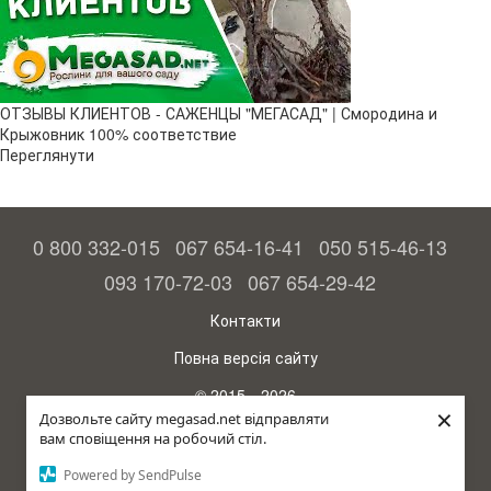
ОТЗЫВЫ КЛИЕНТОВ - САЖЕНЦЫ "МЕГАСАД" | Смородина и
Крыжовник 100% соответствие
Переглянути
0 800 332-015
067 654-16-41
050 515-46-13
093 170-72-03
067 654-29-42
Контакти
Повна версія сайту
© 2015—2026
×
Megasad – гарантія високого врожаю
Дозвольте сайту megasad.net відправляти
вам сповіщення на робочий стіл.
рус (країна-терорист)
Powered by SendPulse