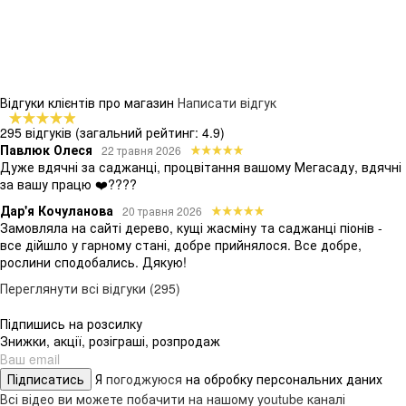
Відгуки клієнтів про магазин
Написати відгук
295 відгуків
(загальний рейтинг: 4.9)
Павлюк Олеся
22 травня 2026
Дуже вдячні за саджанці, процвітання вашому Мегасаду, вдячні
за вашу працю ❤️????
Дар'я Кочуланова
20 травня 2026
Замовляла на сайті дерево, кущі жасміну та саджанці піонів -
все дійшло у гарному стані, добре прийнялося. Все добре,
рослини сподобались. Дякую!
Переглянути всі відгуки (295)
Підпишись на розсилку
Знижки, акції, розіграші, розпродаж
Підписатись
Я
погоджуюся
на обробку персональних даних
Всі відео ви можете побачити на нашому youtube каналі