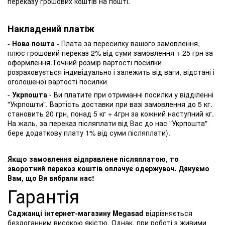
переказу грошових коштів на пошті.
Накладений платіж
-
Нова пошта
- Плата за пересилку вашого замовлення,
плюс грошовий переказ 2% від суми замовлення + 25 грн за
оформлення.Точний розмір вартості посилки
розраховується індивідуально і залежить від ваги, відстані і
оголошеної вартості посилки
-
Укрпошта
- Ви платите при отриманні посилки у відділенні
"Укрпошти". Вартість доставки при вазі замовлення до 5 кг.
становить 20 грн, понад 5 кг + 4грн за кожний наступний кг.
На жаль, за переказ післяплати від Вас до нас "Укрпошта"
бере додаткову плату 1% від суми післяплати).
Якщо замовлення відправлене післяплатою, то
зворотний переказ коштів оплачує одержувач. Дякуємо
Вам, що Ви вибрали нас!
Гарантія
Саджанці інтернет-магазину Megasad
відрізняється
бездоганним високою якістю. Однак, при роботі з живими