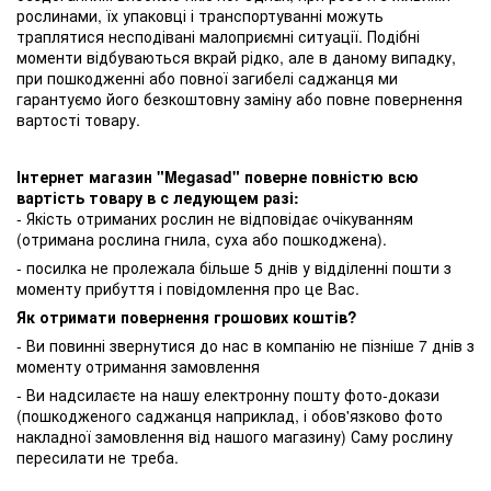
рослинами, їх упаковці і транспортуванні можуть
траплятися несподівані малоприємні ситуації. Подібні
моменти відбуваються вкрай рідко, але в даному випадку,
при пошкодженні або повної загибелі саджанця ми
гарантуємо його безкоштовну заміну або повне повернення
вартості товару.
Інтернет магазин "Megasad" поверне повністю всю
вартість товару в с ледующем разі:
- Якість отриманих рослин не відповідає очікуванням
(отримана рослина гнила, суха або пошкоджена).
- посилка не пролежала більше 5 днів у відділенні пошти з
моменту прибуття і повідомлення про це Вас.
Як отримати повернення грошових коштів?
- Ви повинні звернутися до нас в компанію не пізніше 7 днів з
моменту отримання замовлення
- Ви надсилаєте на нашу електронну пошту фото-докази
(пошкодженого саджанця наприклад, і обов'язково фото
накладної замовлення від нашого магазину) Саму рослину
пересилати не треба.